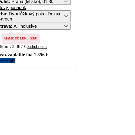
dlet
:
Praha (letisko), 01:30
tový poriadok
zba
:
Dvoulůžkový pokoj Deluxe
arden
trava
:
All inclusive
MÁME UŽ LEN 1 IZBU
lkom:
3 387 €
podrobnosti
raz zaplatíte iba
1 356 €
zervujte