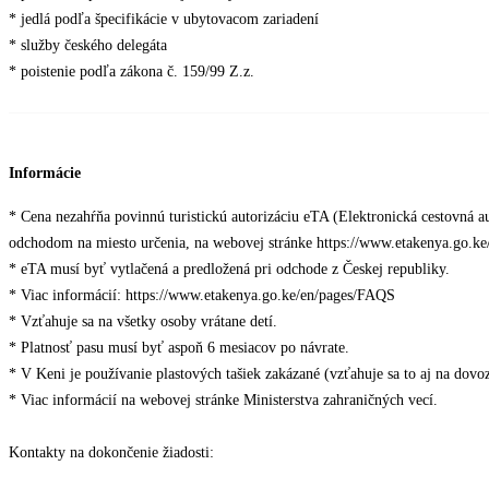
* jedlá podľa špecifikácie v ubytovacom zariadení
* služby českého delegáta
* poistenie podľa zákona č. 159/99 Z.z.
Informácie
* Cena nezahŕňa povinnú turistickú autorizáciu eTA (Elektronická cestovná au
odchodom na miesto určenia, na webovej stránke https://www.etakenya.go.ke/
* eTA musí byť vytlačená a predložená pri odchode z Českej republiky.
* Viac informácií: https://www.etakenya.go.ke/en/pages/FAQS
* Vzťahuje sa na všetky osoby vrátane detí.
* Platnosť pasu musí byť aspoň 6 mesiacov po návrate.
* V Keni je používanie plastových tašiek zakázané (vzťahuje sa to aj na dovo
* Viac informácií na webovej stránke Ministerstva zahraničných vecí.
Kontakty na dokončenie žiadosti: