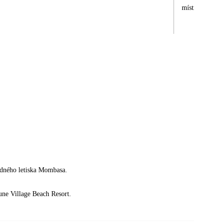
místních poměr
odného letiska Mombasa.
une Village Beach Resort.