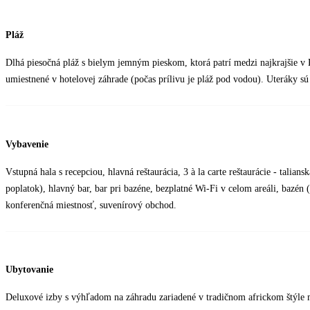
Pláž
Dlhá piesočná pláž s bielym jemným pieskom, ktorá patrí medzi najkrajšie v K
umiestnené v hotelovej záhrade (počas prílivu je pláž pod vodou). Uteráky s
Vybavenie
Vstupná hala s recepciou, hlavná reštaurácia, 3 à la carte reštaurácie - taliansk
poplatok), hlavný bar, bar pri bazéne, bezplatné Wi-Fi v celom areáli, bazén 
konferenčná miestnosť, suvenírový obchod.
Ubytovanie
Deluxové izby s výhľadom na záhradu zariadené v tradičnom africkom štýle 