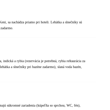
eni, sa nachádza priamo pri hoteli. Lehátka a slnečníky sú
ú zadarmo.
a, indická a rybia (rezervácia je potrebná, rybia reštaurácia za
(lehátka a slnečníky pri bazéne zadarmo), slaná voda bazén,
majú súkromné zariadenia (kúpeľňa so sprchou, WC, fén),