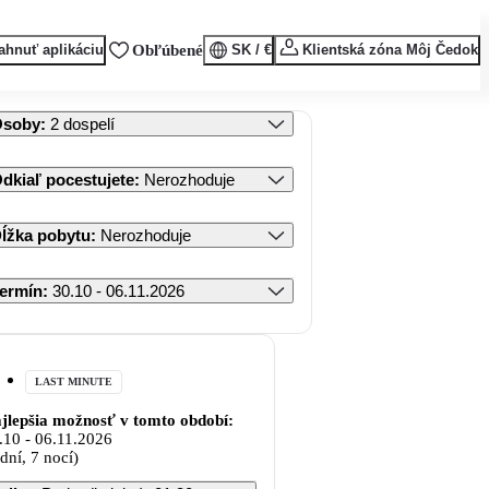
ahnuť aplikáciu
Obľúbené
SK / €
Klientská zóna Môj Čedok
Osoby
:
2 dospelí
dkiaľ pocestujete
:
Nerozhoduje
ĺžka pobytu
:
Nerozhoduje
ermín
:
30.10 - 06.11.2026
LAST MINUTE
jlepšia možnosť v tomto období:
.10
-
06.11.2026
 dní, 7 nocí)