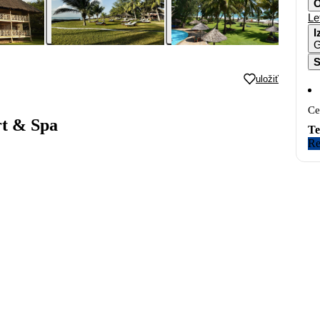
O
Le
I
G
S
uložiť
Ce
rt & Spa
Te
Re