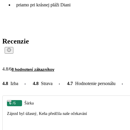
priamo pri krásnej pláži Diani
Recenzie
4.8
/6
8 hodnotení zákazníkov
4.8
Izba
4.8
Strava
4.7
Hodnotenie personálu
6
/6
Šárka
Zájezd byl úžasný, Keňa předčila naše očekavání