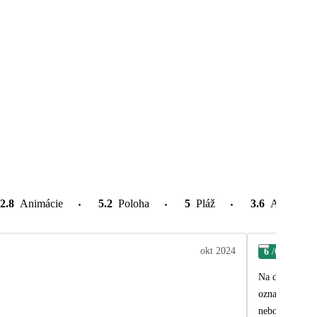
2.8
Animácie
5.2
Poloha
5
Pláž
3.6
Atrakcie v
okt 2024
6
/6
Jan
Na dovolenou j
označených odpovědí, měla dele
nebo vůbec. Al