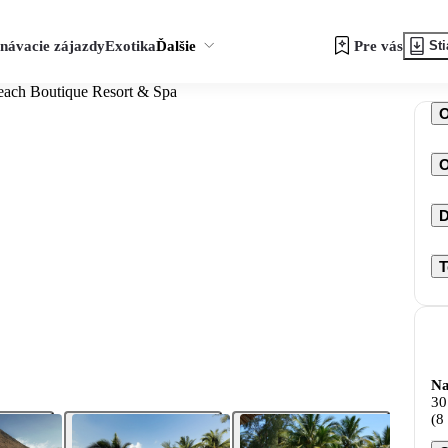
návacie zájazdy
Exotika
Ďalšie
Pre vás
Sti
each Boutique Resort & Spa
O
D
T
Na
30
(8