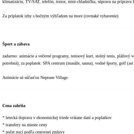
klimatizáciu, TV/SAT, telefón, trezor, mini-chladničku, súpravu na prípravu 
Za príplatok izby s bočným výhľadom na more (rovnaké vybavenie)
Šport a zábava
zadarmo: animácie a večerné programy, tenisový kurt, stolný tenis, plážový vo
potrebná); za poplatok: SPA centrum (masáže, sauna), vodné športy, golf (asi
Animácie sú súčasťou Neptune Village.
Cena zahŕňa
* letecká doprava v ekonomickej triede vrátane daní a poplatkov
* transfery na mieste cesty
* počet nocí podľa cestovnej zmluvy