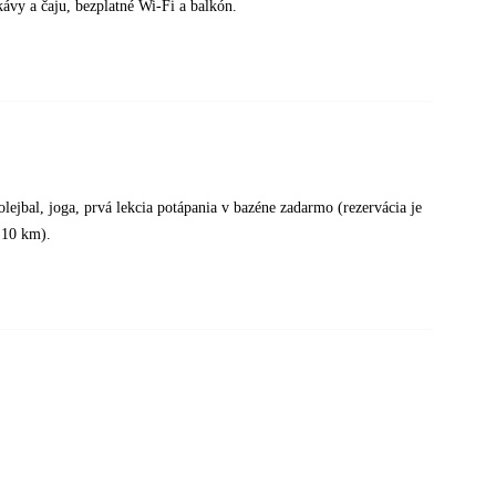
kávy a čaju, bezplatné Wi-Fi a balkón.
lejbal, joga, prvá lekcia potápania v bazéne zadarmo (rezervácia je
 10 km).