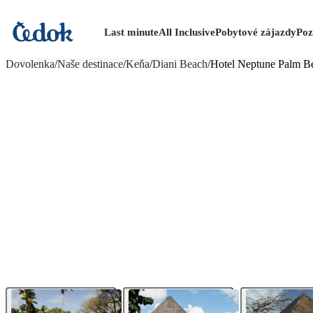
Last minute
All Inclusive
Pobytové zájazdy
Poz
viac fotografií (14)
Dovolenka
/
Naše destinace
/
Keňa
/
Diani Beach
/
Hotel Neptune Palm B