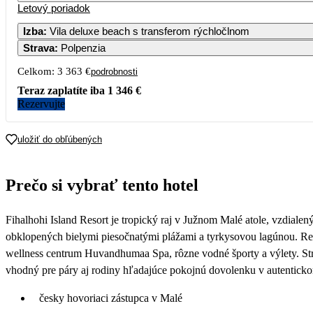
Letový poriadok
Izba
:
Vila deluxe beach s transferom rýchločlnom
Strava
:
Polpenzia
1
Celkom:
3 363 €
podrobnosti
Teraz zaplatíte iba
1 346 €
1
Rezervujte
1
uložiť do obľúbených
1
Prečo si vybrať tento hotel
Fihalhohi Island Resort je tropický raj v Južnom Malé atole, vzdial
obklopených bielymi piesočnatými plážami a tyrkysovou lagúnou. Re
wellness centrum Huvandhumaa Spa, rôzne vodné športy a výlety. St
vhodný pre páry aj rodiny hľadajúce pokojnú dovolenku v autentick
česky hovoriaci zástupca v Malé