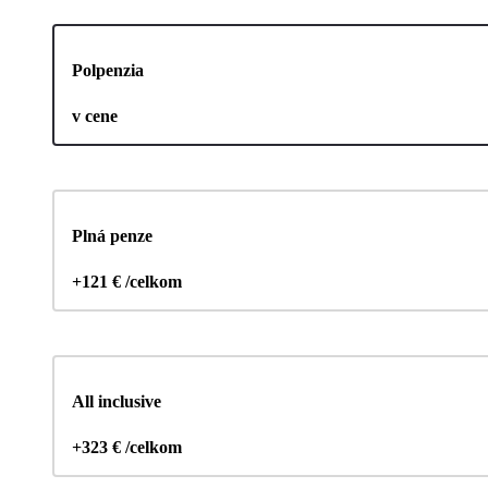
Polpenzia
v cene
Plná penze
+121 € /celkom
All inclusive
+323 € /celkom