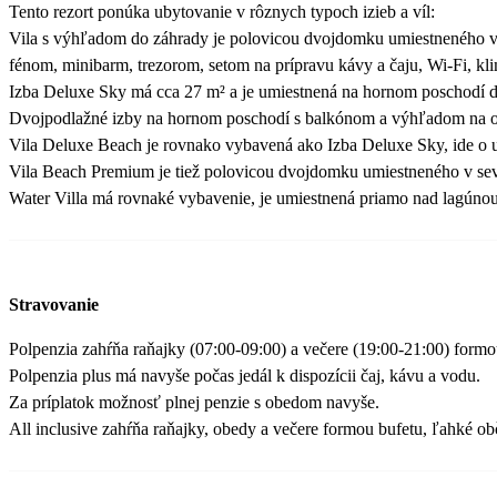
Tento rezort ponúka ubytovanie v rôznych typoch izieb a víl:
Vila s výhľadom do záhrady je polovicou dvojdomku umiestneného v 
fénom, minibarm, trezorom, setom na prípravu kávy a čaju, Wi-Fi, kl
Izba Deluxe Sky má cca 27 m² a je umiestnená na hornom poschodí 
Dvojpodlažné izby na hornom poschodí s balkónom a výhľadom na oc
Vila Deluxe Beach je rovnako vybavená ako Izba Deluxe Sky, ide o u
Vila Beach Premium je tiež polovicou dvojdomku umiestneného v seve
Water Villa má rovnaké vybavenie, je umiestnená priamo nad lagúnou
Stravovanie
Polpenzia zahŕňa raňajky (07:00-09:00) a večere (19:00-21:00) formou
Polpenzia plus má navyše počas jedál k dispozícii čaj, kávu a vodu.
Za príplatok možnosť plnej penzie s obedom navyše.
All inclusive zahŕňa raňajky, obedy a večere formou bufetu, ľahké ob