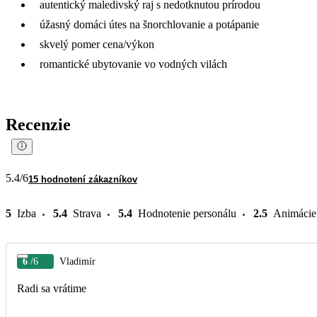
autentický maledivský raj s nedotknutou prírodou
úžasný domáci útes na šnorchlovanie a potápanie
skvelý pomer cena/výkon
romantické ubytovanie vo vodných vilách
Recenzie
5.4
/6
15 hodnotení zákazníkov
5
Izba
5.4
Strava
5.4
Hodnotenie personálu
2.5
Animácie
6
/6
Vladimír
Radi sa vrátime