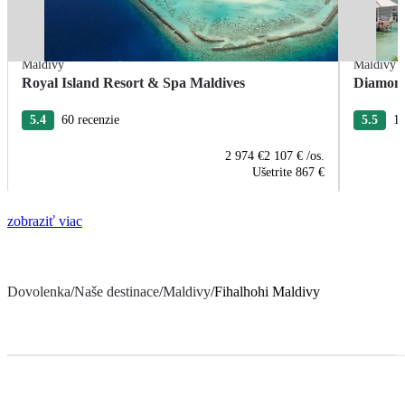
Maldivy
Maldivy
Royal Island Resort & Spa Maldives
Diamond
5.4
60 recenzie
5.5
11
2 974 €
2 107 €
/os.
Ušetrite
867 €
zobraziť viac
Dovolenka
/
Naše destinace
/
Maldivy
/
Fihalhohi Maldivy