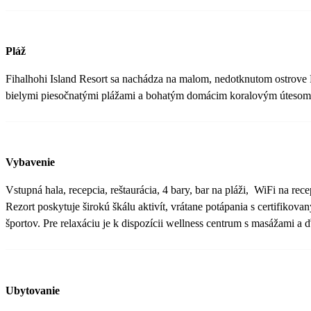
Pláž
Fihalhohi Island Resort sa nachádza na malom, nedotknutom ostrove F
bielymi piesočnatými plážami a bohatým domácim koralovým útes
Vybavenie
Vstupná hala, recepcia, reštaurácia, 4 bary, bar na pláži, WiFi na re
Rezort poskytuje širokú škálu aktivít, vrátane potápania s certifik
športov. Pre relaxáciu je k dispozícii wellness centrum s masážami a 
Ubytovanie