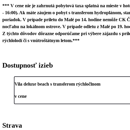
*** V cene nie je zahrnutá pobytová taxa splatná na mieste v ho
- 16:00). Ak máte záujem o pobyt s transferom hydroplánom, staros
poriadok. V prípade príletu do Malé po 14. hodine nemôže CK 
nocľahu na lokálnom ostrove. V prípade odletu z Malé po 19. ho
Z týchto dôvodov dôrazne odporúčame pri výbere zájazdu s príle
rýchlolodí či s vnútroštátnym letom.***
Dostupnosť izieb
Vila deluxe beach s transferom rýchločlnom
v cene
Strava