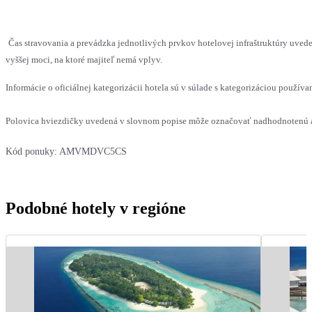
Čas stravovania a prevádzka jednotlivých prvkov hotelovej infraštruktúry uv
vyššej moci, na ktoré majiteľ nemá vplyv.
Informácie o oficiálnej kategorizácii hotela sú v súlade s kategorizáciou používan
Polovica hviezdičky uvedená v slovnom popise môže označovať nadhodnotenú al
Kód ponuky:
AMVMDVC5CS
Podobné hotely v regióne