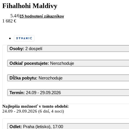
Fihalhohi Maldivy
5.4
/6
15 hodnotení zákazníkov
1 682 €
Osoby
:
2 dospelí
Odkiaľ pocestujete
:
Nerozhoduje
Dĺžka pobytu
:
Nerozhoduje
Termín
:
24.09 - 29.09.2026
Najlepšia možnosť v tomto období:
24.09
-
29.09.2026
(6 dní, 4 noci)
Odlet
:
Praha (letisko), 17:00