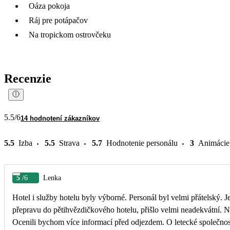
Oáza pokoja
Ráj pre potápačov
Na tropickom ostrovčeku
Recenzie
5.5
/6
14 hodnotení zákazníkov
5.5
Izba
5.5
Strava
5.7
Hodnotenie personálu
3
Animácie
5
/6
Lenka
Hotel i služby hotelu byly výborné. Personál byl velmi přátelský. 
přepravu do pětihvězdičkového hotelu, přišlo velmi neadekvátní. Něko
Ocenili bychom více informací před odjezdem. O letecké společnos