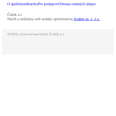
O spoločnosti
Kariéra
Pre predajcov
Ochrana osobných údajov
Čedok a.s
Návrh a realizácia web stránky spoločnosťou
Axabee sp. z. o.o.
@2026, cestovná kancelária Čedok, a.s.