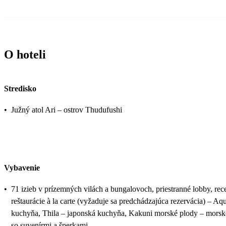
O hoteli
Stredisko
•
Južný atol Ari – ostrov Thudufushi
Vybavenie
•
71 izieb v prízemných vilách a bungalovoch, priestranné lobby, rec
reštaurácie à la carte (vyžaduje sa predchádzajúca rezervácia) – A
kuchyňa, Thila – japonská kuchyňa, Kakuni morské plody – morské p
so suvenírmi a šperkami