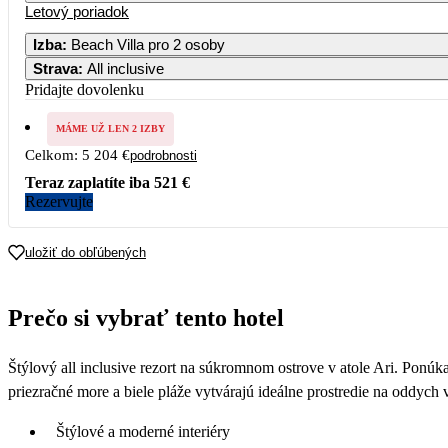
Letový poriadok
Izba
:
Beach Villa pro 2 osoby
Strava
:
All inclusive
Pridajte dovolenku
MÁME UŽ LEN 2 IZBY
Celkom:
5 204 €
podrobnosti
Teraz zaplatíte iba
521 €
Rezervujte
uložiť do obľúbených
Prečo si vybrať tento hotel
Štýlový all inclusive rezort na súkromnom ostrove v atole Ari. Ponúk
priezračné more a biele pláže vytvárajú ideálne prostredie na oddych v
Štýlové a moderné interiéry