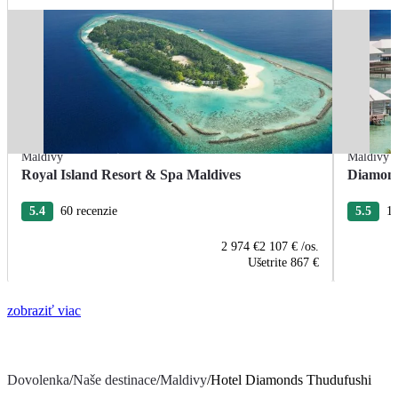
Maldivy
Maldivy
Royal Island Resort & Spa Maldives
Diamond
5.4
60 recenzie
5.5
11
2 974 €
2 107 €
/os.
Ušetrite
867 €
zobraziť viac
Dovolenka
/
Naše destinace
/
Maldivy
/
Hotel Diamonds Thudufushi