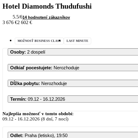
Hotel Diamonds Thudufushi
5.5
/6
14 hodnotení zákazníkov
3 676 €
2 602 €
MOŽNOSŤ BUSINESS CLASS
LAST MINUTE
Osoby
:
2 dospelí
Odkiaľ pocestujete
:
Nerozhoduje
Dĺžka pobytu
:
Nerozhoduje
Termín
:
09.12 - 16.12.2026
Najlepšia možnosť v tomto období:
09.12
-
16.12.2026
(8 dní, 7 nocí)
Odlet
:
Praha (letisko), 19:50