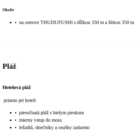
Okolie
•
na ostrove THUDUFUSHI s dĺžkou 350 m a šírkou 350 m
Pláž
Hotelová pláž
priamo pri hoteli
•
piesočnatá pláž s bielym pieskom
•
mierny vstup do mora
•
ležadlá, slnečníky a osušky zadarmo