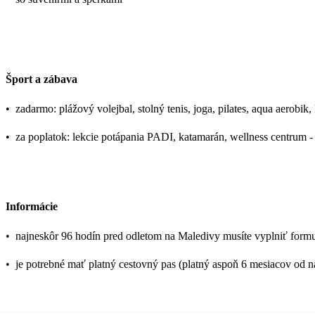
Šport a zábava
•
zadarmo: plážový volejbal, stolný tenis, joga, pilates, aqua aerobi
•
za poplatok: lekcie potápania PADI, katamarán, wellness centrum - á
Informácie
•
najneskôr 96 hodín pred odletom na Maledivy musíte vyplniť formu
•
je potrebné mať platný cestovný pas (platný aspoň 6 mesiacov od n