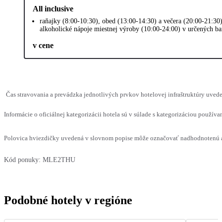
All inclusive
raňajky (8:00-10:30), obed (13:00-14:30) a večera (20:00-21:30)
alkoholické nápoje miestnej výroby (10:00-24:00) v určených ba
v cene
Čas stravovania a prevádzka jednotlivých prvkov hotelovej infraštruktúry uve
Informácie o oficiálnej kategorizácii hotela sú v súlade s kategorizáciou používan
Polovica hviezdičky uvedená v slovnom popise môže označovať nadhodnotenú al
Kód ponuky:
MLE2THU
Podobné hotely v regióne