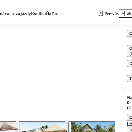
návacie zájazdy
Exotika
Ďalšie
Pre vás
Sti
O
(
D
T
Na
02
(7
O
Le
I