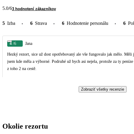
5.0
/6
3 hodnotení zákazníkov
5
Izba
6
Strava
6
Hodnotenie personálu
6
Po
4
/6
Jana
Hezký rezort, sice už dost opotřebovaný ale vše fungovalo jak mělo. Měli js
jsem kde měla a výborné. Podruhé už bych asi nejela, protože za ty peníze 
z toho 2 na cestě.
Zobraziť všetky recenzie
Okolie rezortu