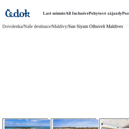
Last minute
All Inclusive
Pobytové zájazdy
Poz
viac fotografií (30)
Dovolenka
/
Naše destinace
/
Maldivy
/
Sun Siyam Olhuveli Maldives