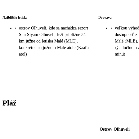
Najbližšie letisko
Doprava
•
ostrov Olhuveli, kde sa nachádza rezort
•
veľkou výhodo
Sun Siyam Olhuveli, leží približne 34
dostupnosť z 
km južne od letiska Malé (MLE),
Malé (MLE), 
konkrétne na južnom Male atole (Kaafu
rýchločlnom a
atol)
minút
Pláž
Ostrov Olhuveli