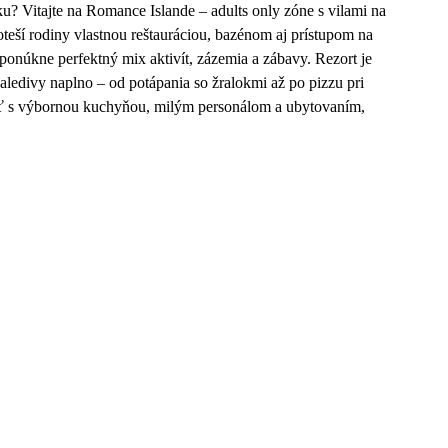
u? Vitajte na Romance Islande – adults only zóne s vilami na
teší rodiny vlastnou reštauráciou, bazénom aj prístupom na
ponúkne perfektný mix aktivít, zázemia a zábavy. Rezort je
Maledivy naplno – od potápania so žralokmi až po pizzu pri
rátať s výbornou kuchyňou, milým personálom a ubytovaním,