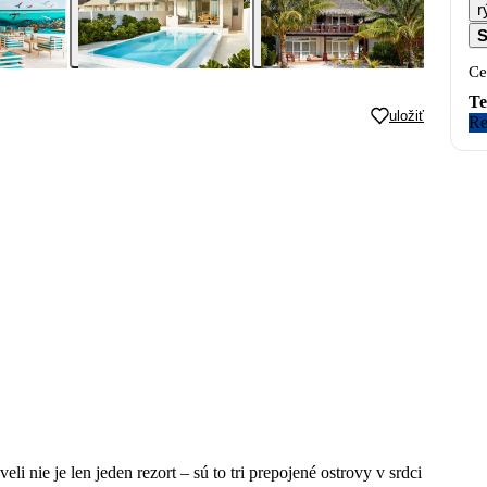
r
S
Ce
Te
uložiť
Re
 nie je len jeden rezort – sú to tri prepojené ostrovy v srdci