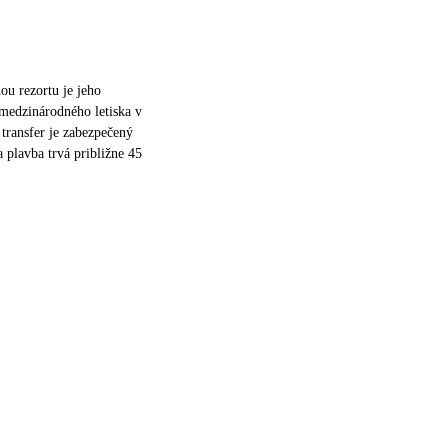
u rezortu je jeho
medzinárodného letiska v
transfer je zabezpečený
 plavba trvá približne 45