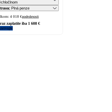
ýchločlnom
trava
:
Plná penze
lkom:
4 018 €
podrobnosti
raz zaplatíte iba
1 608 €
zervujte