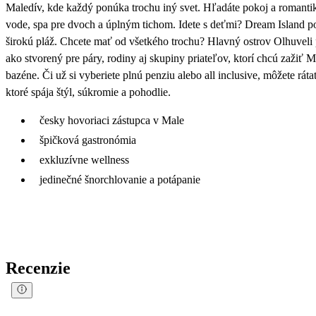
Maledív, kde každý ponúka trochu iný svet. Hľadáte pokoj a romantik
vode, spa pre dvoch a úplným tichom. Idete s deťmi? Dream Island po
širokú pláž. Chcete mať od všetkého trochu? Hlavný ostrov Olhuveli 
ako stvorený pre páry, rodiny aj skupiny priateľov, ktorí chcú zažiť 
bazéne. Či už si vyberiete plnú penziu alebo all inclusive, môžete 
ktoré spája štýl, súkromie a pohodlie.
česky hovoriaci zástupca v Male
špičková gastronómia
exkluzívne wellness
jedinečné šnorchlovanie a potápanie
Recenzie