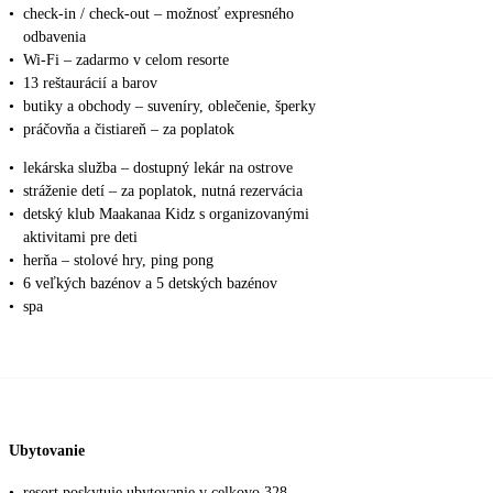
•
check-in / check-out – možnosť expresného
odbavenia
•
Wi-Fi – zadarmo v celom resorte
•
13 reštaurácií a barov
•
butiky a obchody – suveníry, oblečenie, šperky
•
práčovňa a čistiareň – za poplatok
•
lekárska služba – dostupný lekár na ostrove
•
stráženie detí – za poplatok, nutná rezervácia
•
detský klub Maakanaa Kidz s organizovanými
aktivitami pre deti
•
herňa – stolové hry, ping pong
•
6 veľkých bazénov a 5 detských bazénov
•
spa
Ubytovanie
•
resort poskytuje ubytovanie v celkovo 328