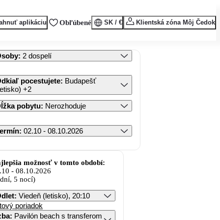
ahnuť aplikáciu
Obľúbené
SK / €
Klientská zóna Môj Čedok
Osoby
:
2 dospelí
dkiaľ pocestujete
:
Budapešť
letisko)
+2
ĺžka pobytu
:
Nerozhoduje
ermín
:
02.10 - 08.10.2026
jlepšia možnosť v tomto období:
.10
-
08.10.2026
 dní, 5 nocí)
dlet
:
Viedeň (letisko), 20:10
tový poriadok
zba
:
Pavilón beach s transferom