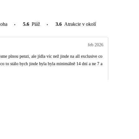
loha
5.6
Pláž
3.6
Atrakcie v okolí
feb 2026
me plnou penzi, ale jídla víc než jinde na all exclusive co
co to stálo bych jinde byla byla minimálně 14 dní a ne 7 a