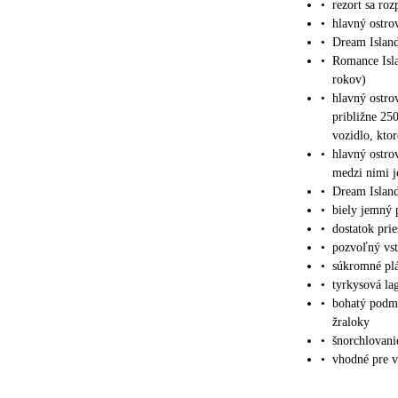
•
rezort sa roz
•
hlavný ostro
•
Dream Islan
•
Romance Isla
rokov)
•
hlavný ostro
približne 25
vozidlo, kto
•
hlavný ostro
medzi nimi j
•
Dream Islan
•
biely jemný 
•
dostatok pri
•
pozvoľný vst
•
súkromné plá
•
tyrkysová la
•
bohatý podmo
žraloky
•
šnorchlovani
•
vhodné pre v