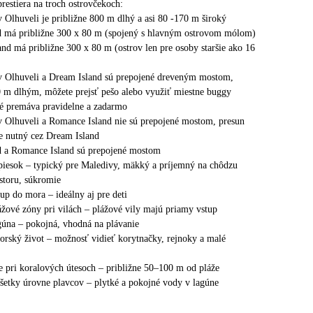
prestiera na troch ostrovčekoch:
v Olhuveli je približne 800 m dlhý a asi 80 -170 m široký
d má približne 300 x 80 m (spojený s hlavným ostrovom mólom)
nd má približne 300 x 80 m (ostrov len pre osoby staršie ako 16
v Olhuveli a Dream Island sú prepojené dreveným mostom,
0 m dlhým, môžete prejsť pešo alebo využiť miestne buggy
ré premáva pravidelne a zadarmo
v Olhuveli a Romance Island nie sú prepojené mostom, presun
e nutný cez Dream Island
d a Romance Island sú prepojené mostom
piesok – typický pre Maledivy, mäkký a príjemný na chôdzu
estoru, súkromie
up do mora – ideálny aj pre deti
žové zóny pri vilách – plážové vily majú priamy vstup
gúna – pokojná, vhodná na plávanie
rský život – možnosť vidieť korytnačky, rejnoky a malé
e pri koralových útesoch – približne 50–100 m od pláže
šetky úrovne plavcov – plytké a pokojné vody v lagúne