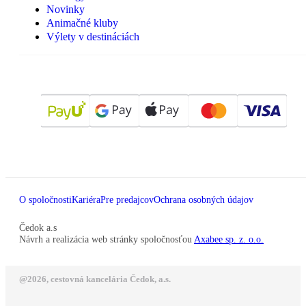
Novinky
Animačné kluby
Výlety v destináciách
O spoločnosti
Kariéra
Pre predajcov
Ochrana osobných údajov
Čedok a.s
Návrh a realizácia web stránky spoločnosťou
Axabee sp. z. o.o.
@2026, cestovná kancelária Čedok, a.s.