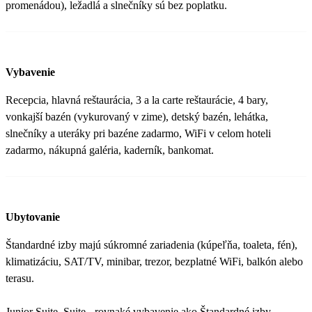
promenádou), ležadlá a slnečníky sú bez poplatku.
Vybavenie
Recepcia, hlavná reštaurácia, 3 a la carte reštaurácie, 4 bary,
vonkajší bazén (vykurovaný v zime), detský bazén, lehátka,
slnečníky a uteráky pri bazéne zadarmo, WiFi v celom hoteli
zadarmo, nákupná galéria, kaderník, bankomat.
Ubytovanie
Štandardné izby majú súkromné zariadenia (kúpeľňa, toaleta, fén),
klimatizáciu, SAT/TV, minibar, trezor, bezplatné WiFi, balkón alebo
terasu.
Junior Suite, Suite - rovnaké vybavenie ako Štandardné izby,