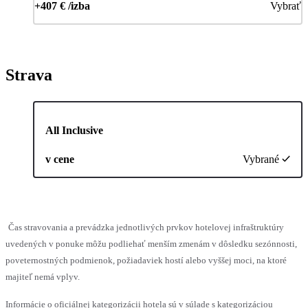
+407 € /izba
Vybrať
Strava
All Inclusive
v cene
Vybrané
Čas stravovania a prevádzka jednotlivých prvkov hotelovej infraštruktúry
uvedených v ponuke môžu podliehať menším zmenám v dôsledku sezónnosti,
poveternostných podmienok, požiadaviek hostí alebo vyššej moci, na ktoré
majiteľ nemá vplyv.
Informácie o oficiálnej kategorizácii hotela sú v súlade s kategorizáciou