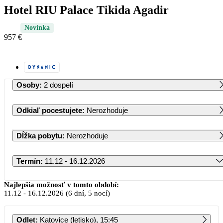
Hotel RIU Palace Tikida Agadir
Novinka
957 €
Osoby
:
2 dospelí
Odkiaľ pocestujete
:
Nerozhoduje
Dĺžka pobytu
:
Nerozhoduje
Termín
:
11.12 - 16.12.2026
December 2026
Najlepšia možnosť v tomto období:
11.12
-
16.12.2026
(6 dní, 5 nocí)
PO
UT
ST
ŠT
PI
SO
NE
Odlet
:
Katovice (letisko), 15:45