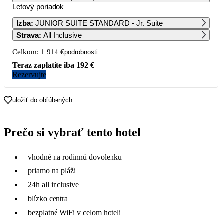
Letový poriadok
1
2
3
4
5
6
1 041
1 487
982
1 447
Izba
:
JUNIOR SUITE STANDARD - Jr. Suite
Strava
:
All Inclusive
7
8
9
10
11
12
13
1 302
1 278
1 459
957
1 555
1 482
Celkom:
1 914 €
podrobnosti
14
15
16
17
18
19
20
Teraz zaplatíte iba
192 €
1 357
1 067
1 634
2 568
2 699
2 412
Rezervujte
21
22
23
24
25
26
27
4 791
3 521
2 975
3 831
4 748
3 160
uložiť do obľúbených
28
29
30
31
2 882
3 038
2 604
Prečo si vybrať tento hotel
vhodné na rodinnú dovolenku
priamo na pláži
24h all inclusive
blízko centra
bezplatné WiFi v celom hoteli