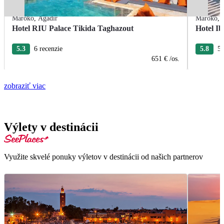
Maroko
,
Agadir
Maroko
,
Hotel RIU Palace Tikida Taghazout
Hotel I
5.3
6 recenzie
5.8
5 
651 €
/os.
zobraziť viac
Výlety v destinácii
Využite skvelé ponuky výletov v destinácii od našich partnerov