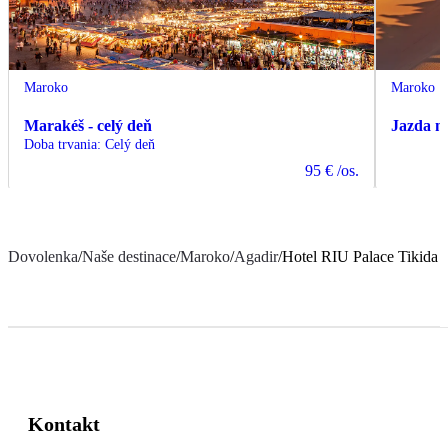
Maroko
Maroko
Marakéš - celý deň
Jazda n
Doba trvania
:
Celý deň
95 €
/os.
Dovolenka
/
Naše destinace
/
Maroko
/
Agadir
/
Hotel RIU Palace Tikida 
Kontakt