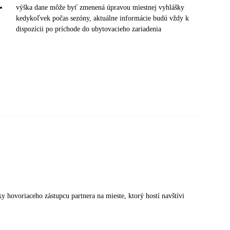
výška dane môže byť zmenená úpravou miestnej vyhlášky
kedykoľvek počas sezóny, aktuálne informácie budú vždy k
dispozícii po príchode do ubytovacieho zariadenia
esky hovoriaceho zástupcu partnera na mieste, ktorý hostí navštívi