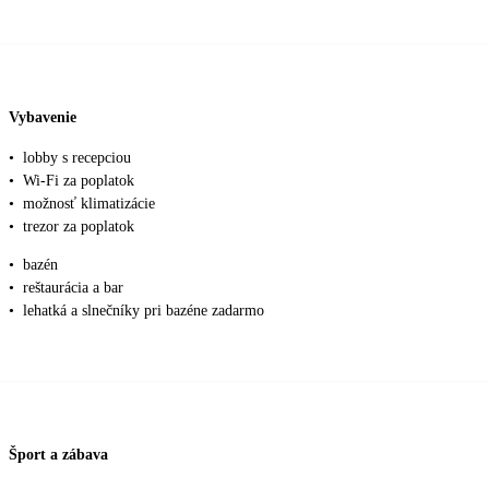
Vybavenie
•
lobby s recepciou
•
Wi-Fi za poplatok
•
možnosť klimatizácie
•
trezor za poplatok
•
bazén
•
reštaurácia a bar
•
lehatká a slnečníky pri bazéne zadarmo
Šport a zábava