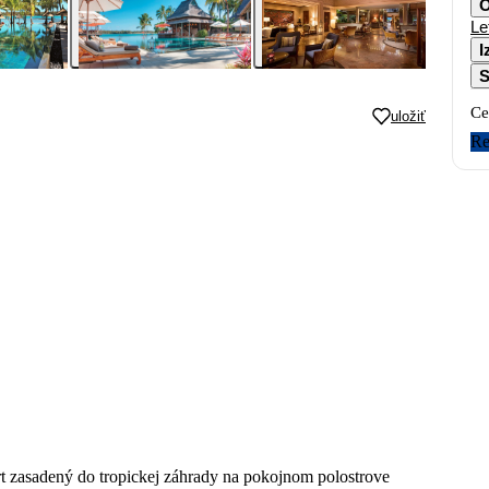
O
Le
I
S
Ce
uložiť
Re
t zasadený do tropickej záhrady na pokojnom polostrove