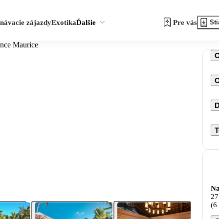
návacie zájazdy
Exotika
Ďalšie
Pre vás
Sti
ince Maurice
O
D
T
Na
27
(6