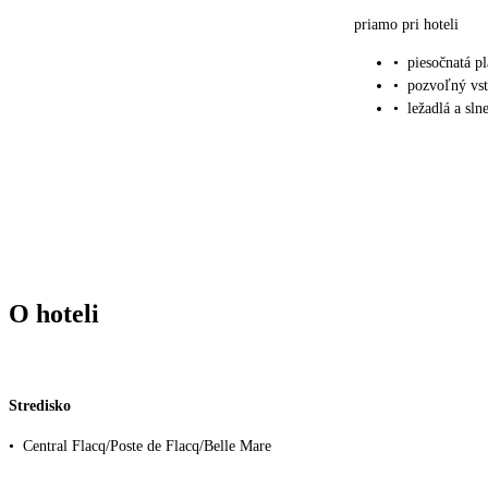
priamo pri hoteli
•
piesočnatá p
•
pozvoľný vs
•
ležadlá a sl
O hoteli
Stredisko
•
Central Flacq/Poste de Flacq/Belle Mare