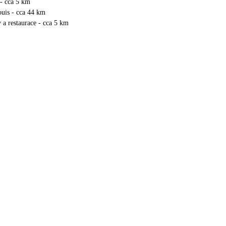
- cca 5 km
uis - cca 44 km
 a restaurace - cca 5 km