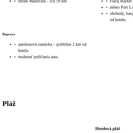
•
letiště Mauricius - cca 59 km
•
Flacq market 
•
město Port Lo
•
obchody, bary
od hotelu
Doprava
•
autobusová zastávka – približne 2 km od
hotela
•
možnosť požičania auta
Pláž
Hotelová pláž