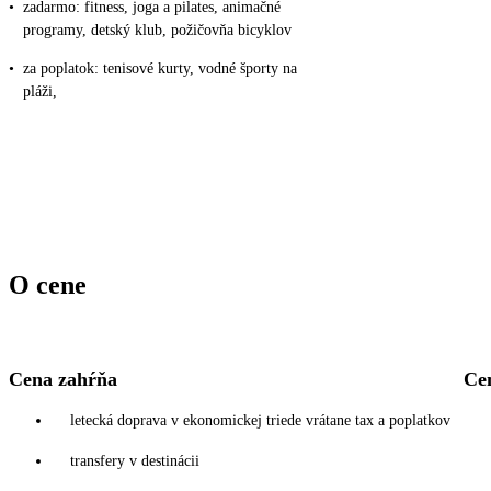
•
zadarmo: fitness, joga a pilates, animačné
programy, detský klub, požičovňa bicyklov
•
za poplatok: tenisové kurty, vodné športy na
pláži,
O cene
Cena zahŕňa
Ce
letecká doprava v ekonomickej triede vrátane tax a poplatkov
transfery v destinácii