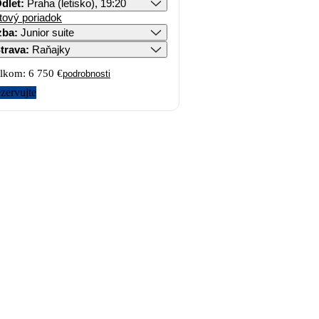
dlet
:
Praha (letisko), 19:20
tový poriadok
zba
:
Junior suite
trava
:
Raňajky
lkom:
6 750 €
podrobnosti
zervujte