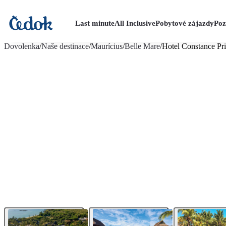
Last minute
All Inclusive
Pobytové zájazdy
Poz
viac fotografií (20)
Dovolenka
/
Naše destinace
/
Maurícius
/
Belle Mare
/
Hotel Constance Pr