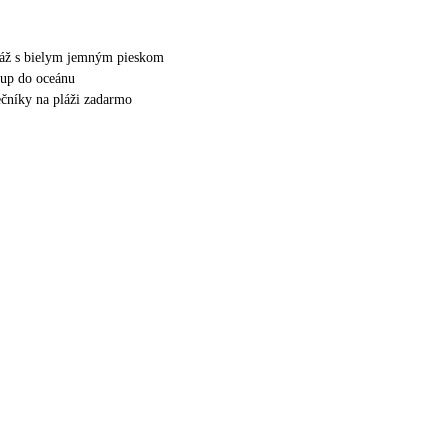
láž s bielym jemným pieskom
tup do oceánu
nečníky na pláži zadarmo