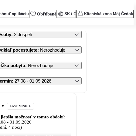
ahnuť aplikáciu
Obľúbené
SK / €
Klientská zóna Môj Čedok
Osoby
:
2 dospelí
dkiaľ pocestujete
:
Nerozhoduje
ĺžka pobytu
:
Nerozhoduje
ermín
:
27.08 - 01.09.2026
LAST MINUTE
jlepšia možnosť v tomto období:
.08
-
01.09.2026
 dní, 4 noci)