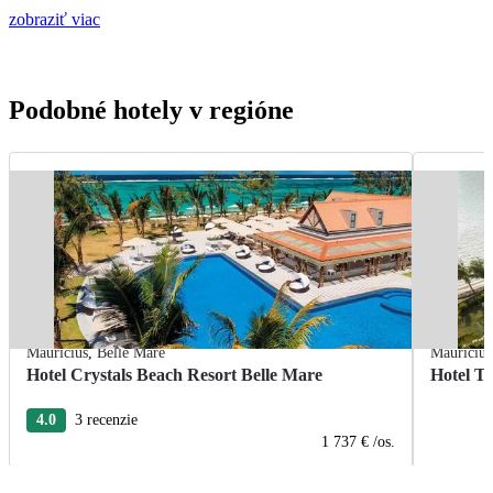
zobraziť viac
Podobné hotely v regióne
Maurícius
,
Belle Mare
Maurícius
Hotel Crystals Beach Resort Belle Mare
Hotel T
4.0
3 recenzie
1 737 €
/os.