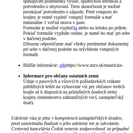
spĺňajúcim podmienky vyššie, spiatočnou letenkou a
potvrdením o ubytovaní. Tieto skutočnosti je možné
preukázať potvrdením o zájazde. Pred vstupom do
krajiny je nutné vyplniť vstupný formulár a mať
minimálne 1 voľnú stravu v pase.
Formulár je možné vyplniť
tu
alebo na letisku po prílete.
Pokiaľ formulár vyplníte online, je nutné ho mať pri sebe
v tlačenej podobe.
Dôrazne odporúčame mať všetky predmetné dokumenty
pri sebe v tlačenej podobe na urýchlenie vstupných
formalít.
Bližšie informácie:
zde
https://www.mzv.sk/mauricius
Informace pro občany ostatních zemí:
Údaje o pasových a vízových požiadavkách vrátane
približných lehôt na vybavenie víz pre občanov tretích
krajín sú k dispozícii na príslušných úradoch tretej
krajiny (ministerstvo zahraničných vecí, zastupiteľský
úrad).
Udelenie víza je plne v kompetencii zastupiteľských úradov,
proti zamietnutiu žiadosti o jeho udelenie nie je odvolanie.
Cestovná kancelária Čedok nenesie zodpovednosť za prípadné