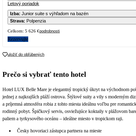
Letový poriadok
1
Izba
:
Junior suite s výhľadom na bazén
Strava
:
Polpenzia
3
4
5
6
7
8
Celkom:
5 626 €
podrobnosti
10
11
12
13
14
15
Rezervujte
17
18
19
20
21
22
uložiť do obľúbených
24
25
26
27
28
29
Prečo si vybrať tento hotel
3 281
3 019
2 813
3 305
2 613
3 114
31
Hotel LUX Belle Mare je elegantný tropický úkryt na východnom pob
2 807
jednej z najkrajších pláží ostrova. Štýlové suity a vily s moderným 
a príjemná atmosféra robia z tohto miesta ideálnu voľbu pre romanti
rodinný pobyt. Špičkový servis, osviežujúce koktaily v plážovom bare
paliem a tyrkysového oceánu – ideálne miesto v tropickom raji.
Česky hovoriaci zástupca partnera na mieste