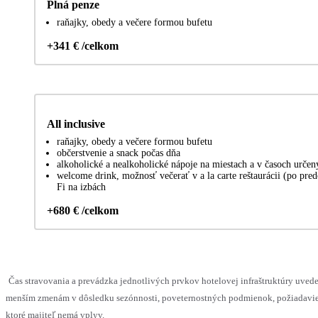
Plná penze
raňajky, obedy a večere formou bufetu
+341 € /celkom
All inclusive
raňajky, obedy a večere formou bufetu
občerstvenie a snack počas dňa
alkoholické a nealkoholické nápoje na miestach a v časoch urče
welcome drink, možnosť večerať v a la carte reštaurácii (po pred
Fi na izbách
+680 € /celkom
Čas stravovania a prevádzka jednotlivých prvkov hotelovej infraštruktúry uve
menším zmenám v dôsledku sezónnosti, poveternostných podmienok, požiadaviek
ktoré majiteľ nemá vplyv.