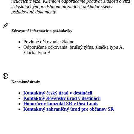
neudelenie víza. Klientom odporúčame podávať žiadosti o víza
s dostatočným predstihom ak žiadosti dokladať všetky
požadované dokumenty.
Zdravotné informácie a požiadavky
Povinné očkovania: žiadne
Odporúčané očkovania: brušný týfus, žltačka typu A,
žltačka typu B
Kontaktné úrady
Kontaktný český úrad v destinácii
Kontaktný slovenský úrad v destinácii
Honorárny konzulát SR v Post Louis
Kontaktný zahraničný úrad pre občanov SR