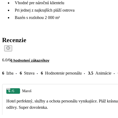
Vhodné pre náročnú klientelu
Pri jednej z najkrajších pláží ostrova
Bazén s rozlohou 2 000 m²
Recenzie
6.0
/6
6 hodnotení zákazníkov
6
Izba
6
Strava
6
Hodnotenie personálu
3.5
Animácie
6
/6
Maroš
Hotel perfektný, služby a ochota personálu vynikajúce. Pláž krásna
odlivy. Super dovolenka.