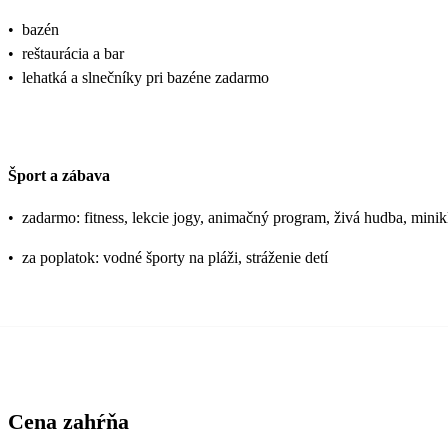
•
bazén
•
reštaurácia a bar
•
lehatká a slnečníky pri bazéne zadarmo
Šport a zábava
•
zadarmo: fitness, lekcie jogy, animačný program, živá hudba, minik
•
za poplatok: vodné športy na pláži, stráženie detí
Cena zahŕňa