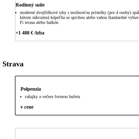
Rodinný suite
moderné dvojlôžkové izby s možnosťou prístelky (pre 4 osoby) sp
kútom súkromná kúpeľňa so sprchou alebo vaňou štandardné vybaven
Fi terasa alebo balkón
+1 488 € /izba
Strava
Polpenzia
raňajky a večere formou bufetu
v cene