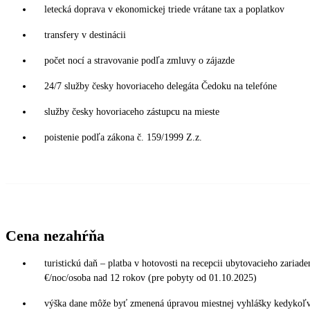
letecká doprava v ekonomickej triede vrátane tax a poplatkov
transfery v destinácii
počet nocí a stravovanie podľa zmluvy o zájazde
24/7 služby česky hovoriaceho delegáta Čedoku na telefóne
služby česky hovoriaceho zástupcu na mieste
poistenie podľa zákona č. 159/1999 Z.z.
Cena nezahŕňa
turistickú daň – platba v hotovosti na recepcii ubytovacieho zariade
€/noc/osoba nad 12 rokov (pre pobyty od 01.10.2025)
výška dane môže byť zmenená úpravou miestnej vyhlášky kedykoľve