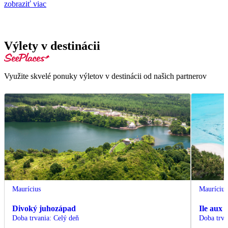
zobraziť viac
Výlety v destinácii
Využite skvelé ponuky výletov v destinácii od našich partnerov
Maurícius
Maurícius
Divoký juhozápad
Ile aux 
Doba trvania
:
Celý deň
Doba trva