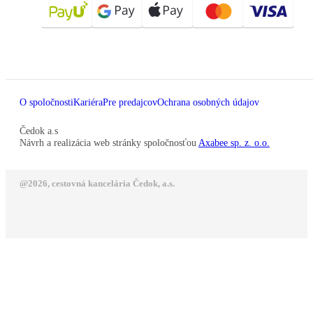
O spoločnosti
Kariéra
Pre predajcov
Ochrana osobných údajov
Čedok a.s
Návrh a realizácia web stránky spoločnosťou
Axabee sp. z. o.o.
@2026, cestovná kancelária Čedok, a.s.