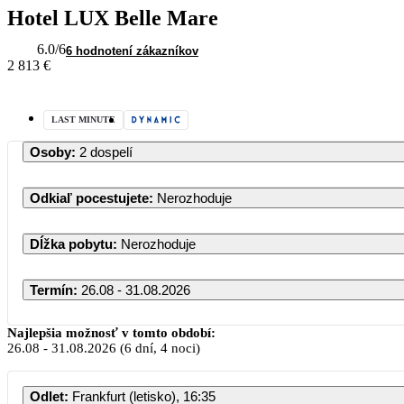
Hotel LUX Belle Mare
6.0
/6
6 hodnotení zákazníkov
2 813 €
LAST MINUTE
Osoby
:
2 dospelí
Odkiaľ pocestujete
:
Nerozhoduje
Dĺžka pobytu
:
Nerozhoduje
Termín
:
26.08 - 31.08.2026
August 2026
Najlepšia možnosť v tomto období:
26.08
-
31.08.2026
(6 dní, 4 noci)
PO
UT
ST
ŠT
PI
SO
Odlet
:
Frankfurt (letisko), 16:35