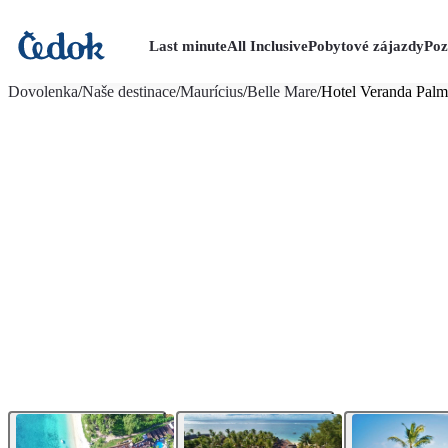
Last minute
All Inclusive
Pobytové zájazdy
Poz
viac fotografií (26)
Dovolenka
/
Naše destinace
/
Maurícius
/
Belle Mare
/
Hotel Veranda Palm