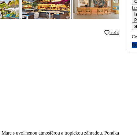
O
Le
I
p
S
uložiť
Ce
Re
le Mare s uvoľnenou atmosférou a tropickou záhradou. Ponúka