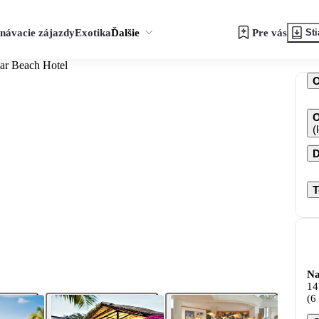
návacie zájazdy
Exotika
Ďalšie
Pre vás
Sti
ar Beach Hotel
O
(
D
T
Na
14
(6