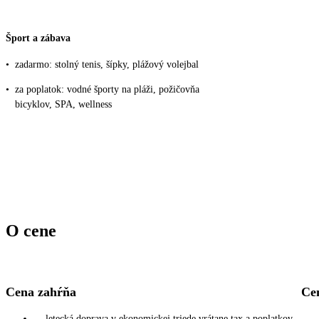
Šport a zábava
•
zadarmo: stolný tenis, šípky, plážový volejbal
•
za poplatok: vodné športy na pláži, požičovňa
bicyklov, SPA, wellness
O cene
Cena zahŕňa
Ce
letecká doprava v ekonomickej triede vrátane tax a poplatkov