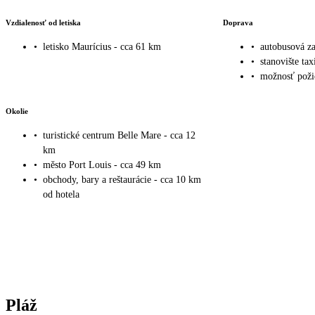
Vzdialenosť od letiska
Doprava
•
letisko Maurícius - cca 61 km
•
autobusová za
•
stanovište tax
•
možnosť poži
Okolie
•
turistické centrum Belle Mare - cca 12
km
•
město Port Louis - cca 49 km
•
obchody, bary a reštaurácie - cca 10 km
od hotela
Pláž