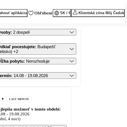
ahnuť aplikáciu
Obľúbené
SK / €
Klientská zóna Môj Čedok
Osoby
:
2 dospelí
dkiaľ pocestujete
:
Budapešť
letisko)
+2
ĺžka pobytu
:
Nerozhoduje
ermín
:
14.08 - 19.08.2026
LAST MINUTE
jlepšia možnosť v tomto období:
.08
-
19.08.2026
 dní, 4 noci)