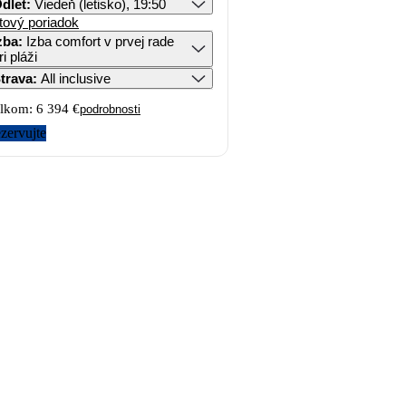
dlet
:
Viedeň (letisko), 19:50
tový poriadok
zba
:
Izba comfort v prvej rade
ri pláži
trava
:
All inclusive
lkom:
6 394 €
podrobnosti
zervujte