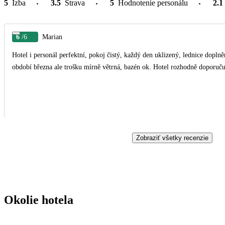
5
Izba
3.5
Strava
5
Hodnotenie personálu
2.1
6
/6
Marian
Hotel i personál perfektní, pokoj čistý, každý den uklizený, lednice doplně
období března ale trošku mírně větrná, bazén ok. Hotel rozhodně doporuč
Zobraziť všetky recenzie
Okolie hotela