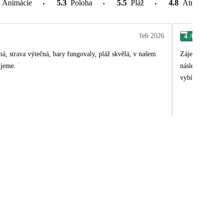
Animácie
5.3
Poloha
5.5
Pláž
4.8
Atrakcie v o
feb 2026
4
/6
Mic
ná, strava výtečná, bary fungovaly, pláž skvělá, v našem
Zájezd byl fajn ale celkový dojem tak nějak pokazilo cestování s Emirates. Neustálé zpoždění letů přinášelo zdlouhav
ujeme.
následně pak s
vybírat další 