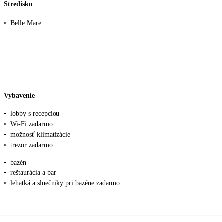
Stredisko
•
Belle Mare
Vybavenie
•
lobby s recepciou
•
Wi-Fi zadarmo
•
možnosť klimatizácie
•
trezor zadarmo
•
bazén
•
reštaurácia a bar
•
lehatká a slnečníky pri bazéne zadarmo