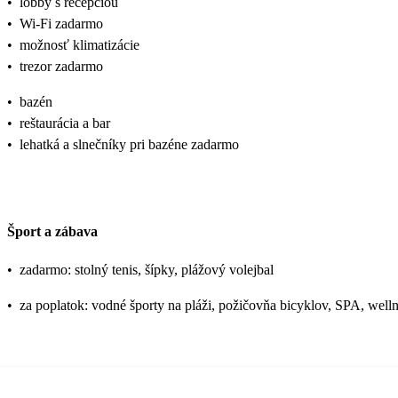
•
lobby s recepciou
•
Wi-Fi zadarmo
•
možnosť klimatizácie
•
trezor zadarmo
•
bazén
•
reštaurácia a bar
•
lehatká a slnečníky pri bazéne zadarmo
Šport a zábava
•
zadarmo: stolný tenis, šípky, plážový volejbal
•
za poplatok: vodné športy na pláži, požičovňa bicyklov, SPA, well