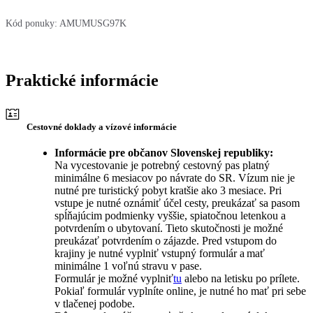
Kód ponuky:
AMUMUSG97K
Praktické informácie
Cestovné doklady a vízové informácie
Informácie pre občanov Slovenskej republiky:
Na vycestovanie je potrebný cestovný pas platný
minimálne 6 mesiacov po návrate do SR. Vízum nie je
nutné pre turistický pobyt kratšie ako 3 mesiace. Pri
vstupe je nutné oznámiť účel cesty, preukázať sa pasom
spĺňajúcim podmienky vyššie, spiatočnou letenkou a
potvrdením o ubytovaní. Tieto skutočnosti je možné
preukázať potvrdením o zájazde. Pred vstupom do
krajiny je nutné vyplniť vstupný formulár a mať
minimálne 1 voľnú stravu v pase.
Formulár je možné vyplniť
tu
alebo na letisku po prílete.
Pokiaľ formulár vyplníte online, je nutné ho mať pri sebe
v tlačenej podobe.