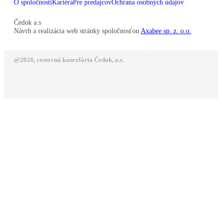
O spoločnosti
Kariéra
Pre predajcov
Ochrana osobných údajov
Čedok a.s
Návrh a realizácia web stránky spoločnosťou
Axabee sp. z. o.o.
@2026, cestovná kancelária Čedok, a.s.