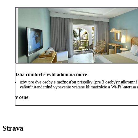
Izba comfort s výhľadom na more
izby pre dve osoby s možnosťou prístelky (pre 3 osoby)\nsúkromná
vaňou\nštandardné vybavenie vrátane klimatizácie a Wi-Fi \nteras
v cene
Strava