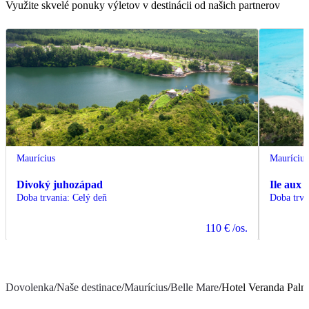
Využite skvelé ponuky výletov v destinácii od našich partnerov
Maurícius
Maurícius
Divoký juhozápad
Ile aux 
Doba trvania
:
Celý deň
Doba trva
110 €
/os.
Dovolenka
/
Naše destinace
/
Maurícius
/
Belle Mare
/
Hotel Veranda Palm