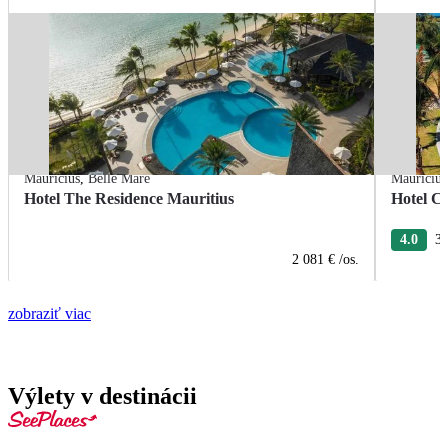
Maurícius
,
Belle Mare
Maurícius
Hotel The Residence Mauritius
Hotel Cr
4.0
3 
2 081 €
/os.
zobraziť viac
Výlety v destinácii