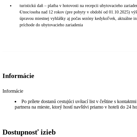
turistickú daň – platba v hotovosti na recepcii ubytovacieho zariade
€/noc/osoba nad 12 rokov (pre pobyty v období od 01.10.2025) v
úpravou miestnej vyhlášky aj počas sezóny kedykoľvek, aktuálne in
príchode do ubytovacieho zariadenia
Informácie
Informácie
Po prílete dostanú cestujúci uvítací list v češtine s kontakt
partnera na mieste, ktorý hostí navštívi priamo v hoteli do 24 h
Dostupnosť izieb