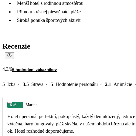
Menší hotel s rodinnou atmosférou
Přímo u krásnej piesočnatej pláže
Široká ponuka športových aktivít
Recenzie
4.3
/6
6 hodnotení zákazníkov
5
Izba
3.5
Strava
5
Hodnotenie personálu
2.1
Animácie
6
/6
Marian
Hotel i personál perfektní, pokoj čistý, každý den uklizený, lednice
výtečná, bary fungovaly, pláž skvělá, v našem období března ale tr
ok. Hotel rozhodně doporučujeme.