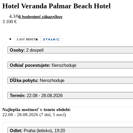
Hotel Veranda Palmar Beach Hotel
4.3
/6
6 hodnotení zákazníkov
3 100 €
LAST MINUTE
Osoby
:
2 dospelí
Odkiaľ pocestujete
:
Nerozhoduje
Dĺžka pobytu
:
Nerozhoduje
Termín
:
22.08 - 28.08.2026
August 2026
Najlepšia možnosť v tomto období:
22.08
-
28.08.2026
(7 dní, 5 nocí)
PO
UT
ST
ŠT
PI
S
Odlet
:
Praha (letisko), 19:20