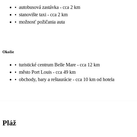
•
autobusová zastávka - cca 2 km
•
stanovište taxi - cca 2 km
•
možnosť požičania auta
Okolie
•
turistické centrum Belle Mare - cca 12 km
•
město Port Louis - cca 49 km
•
obchody, bary a reštaurácie - cca 10 km od hotela
Pláž