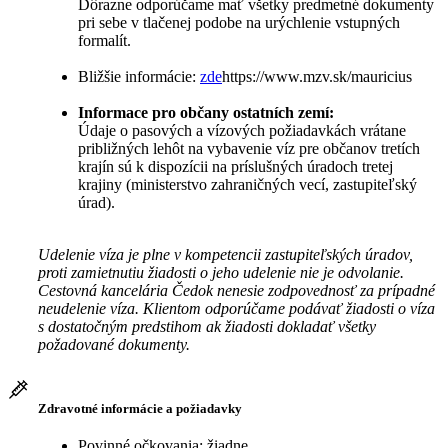
Dôrazne odporúčame mať všetky predmetné dokumenty
pri sebe v tlačenej podobe na urýchlenie vstupných
formalít.
Bližšie informácie:
zde
https://www.mzv.sk/mauricius
Informace pro občany ostatních zemí:
Údaje o pasových a vízových požiadavkách vrátane
približných lehôt na vybavenie víz pre občanov tretích
krajín sú k dispozícii na príslušných úradoch tretej
krajiny (ministerstvo zahraničných vecí, zastupiteľský
úrad).
Udelenie víza je plne v kompetencii zastupiteľských úradov,
proti zamietnutiu žiadosti o jeho udelenie nie je odvolanie.
Cestovná kancelária Čedok nenesie zodpovednosť za prípadné
neudelenie víza. Klientom odporúčame podávať žiadosti o víza
s dostatočným predstihom ak žiadosti dokladať všetky
požadované dokumenty.
Zdravotné informácie a požiadavky
Povinné očkovania: žiadne