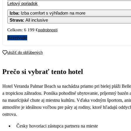
Letový poriadok
1
Izba
:
Izba comfort s výhľadom na more
Strava
:
All inclusive
3
4
5
6
7
8
Celkom:
6 199 €
podrobnosti
10
11
12
13
14
1
Rezervujte
2 537
17
18
19
20
21
2
uložiť do obľúbených
3 1
24
25
26
27
28
2
Prečo si vybrať tento hotel
2 720
2 182
1 886
2 352
2 080
2 5
31
Hotel Veranda Palmar Beach sa nachádza priamo pri bielej pláži Bel
2 117
a tropickou záhradou. Ponúka pohodlné ubytovanie, príjemný bazén a 
na maurícijské chute aj miestnu kultúru. Vďaka vodným športom, a
atmosfére je ideálnou voľbou pre páry aj rodiny, ktoré hľadajú oddych 
ostrova.
Česky hovoriaci zástupca partnera na mieste