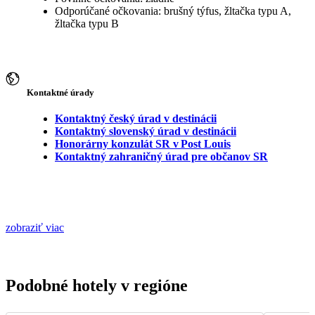
Odporúčané očkovania: brušný týfus, žltačka typu A,
žltačka typu B
Kontaktné úrady
Kontaktný český úrad v destinácii
Kontaktný slovenský úrad v destinácii
Honorárny konzulát SR v Post Louis
Kontaktný zahraničný úrad pre občanov SR
zobraziť viac
Podobné hotely v regióne