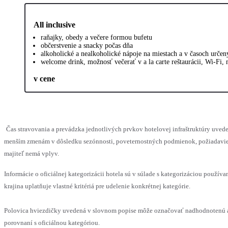
All inclusive
raňajky, obedy a večere formou bufetu
občerstvenie a snacky počas dňa
alkoholické a nealkoholické nápoje na miestach a v časoch urče
welcome drink, možnosť večerať v a la carte reštaurácii, Wi-Fi
v cene
Čas stravovania a prevádzka jednotlivých prvkov hotelovej infraštruktúry uve
menším zmenám v dôsledku sezónnosti, poveternostných podmienok, požiadaviek 
majiteľ nemá vplyv.
Informácie o oficiálnej kategorizácii hotela sú v súlade s kategorizáciou používa
krajina uplatňuje vlastné kritériá pre udelenie konkrétnej kategórie.
Polovica hviezdičky uvedená v slovnom popise môže označovať nadhodnotenú 
porovnaní s oficiálnou kategóriou.