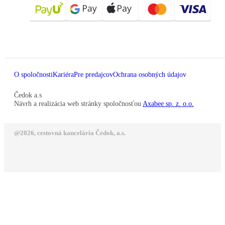
O spoločnosti
Kariéra
Pre predajcov
Ochrana osobných údajov
Čedok a.s
Návrh a realizácia web stránky spoločnosťou
Axabee sp. z. o.o.
@2026, cestovná kancelária Čedok, a.s.