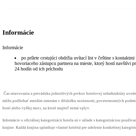
Informácie
Informácie
po prílete cestujúci obdržia uvítací list v češtine s kontaktmi
hovoriaceho zástupcu partnera na mieste, ktorý hostí navštívi p
24 hodín od ich príchodu
Čas stravovania a prevádzka jednotlivých prvkov hotelovej infraštruktúry uve
môžu podliehať menším zmenám v dôsledku sezónnosti, poveternostných podmi
hostí alebo vyššej moci, na ktoré majiteľ nemá vplyv.
Informácie o oficiálnej kategorizácii hotela sú v súlade s kategorizáciou používa
krajine. Každá krajina uplatňuje vlastné kritériá pre udelenie konkrétnej kategóri