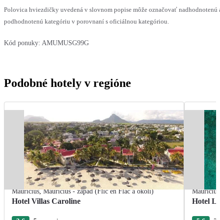
Polovica hviezdičky uvedená v slovnom popise môže označovať nadhodnotenú 
podhodnotenú kategóriu v porovnaní s oficiálnou kategóriou.
Kód ponuky:
AMUMUSG99G
Podobné hotely v regióne
Maurícius
,
Mauricius - západ (Flic en Flac a okolí)
Maurícius
Hotel Villas Caroline
Hotel L