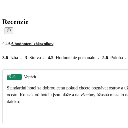
Recenzie
4.1
/6
6 hodnotení zákazníkov
3.6
Izba
3
Strava
4.5
Hodnotenie personálu
5.6
Poloha
5
/6
Vojtěch
Standardní hotel za dobrou cenu pokud chcete poznávat ostrov a už
oceán. Kousek od hotelu jsou pláže a na všechny úžasná místa to n
daleko.