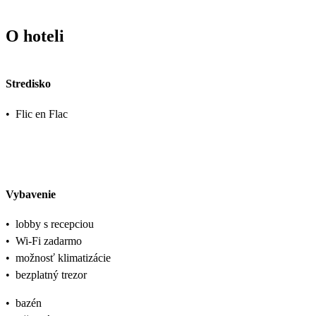
O hoteli
Stredisko
•
Flic en Flac
Vybavenie
•
lobby s recepciou
•
Wi-Fi zadarmo
•
možnosť klimatizácie
•
bezplatný trezor
•
bazén