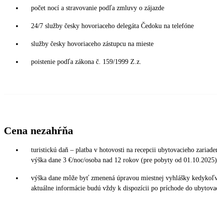
počet nocí a stravovanie podľa zmluvy o zájazde
24/7 služby česky hovoriaceho delegáta Čedoku na telefóne
služby česky hovoriaceho zástupcu na mieste
poistenie podľa zákona č. 159/1999 Z.z.
Cena nezahŕňa
turistickú daň – platba v hotovosti na recepcii ubytovacieho zariade
výška dane 3 €/noc/osoba nad 12 rokov (pre pobyty od 01.10.2025)
výška dane môže byť zmenená úpravou miestnej vyhlášky kedykoľv
aktuálne informácie budú vždy k dispozícii po príchode do ubytova