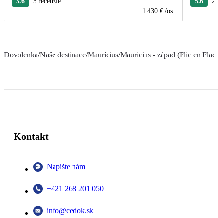
3.6
5 recenzie
5.6
21
1 430 €
/os.
Dovolenka
/
Naše destinace
/
Maurícius
/
Mauricius - západ (Flic en Flac 
Kontakt
Napíšte nám
+421 268 201 050
info@cedok.sk