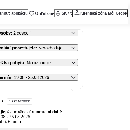
ahnuť aplikáciu
Obľúbené
SK / €
Klientská zóna Môj Čedok
Osoby
:
2 dospelí
dkiaľ pocestujete
:
Nerozhoduje
ĺžka pobytu
:
Nerozhoduje
ermín
:
19.08 - 25.08.2026
LAST MINUTE
jlepšia možnosť v tomto období:
.08
-
25.08.2026
 dní, 6 nocí)