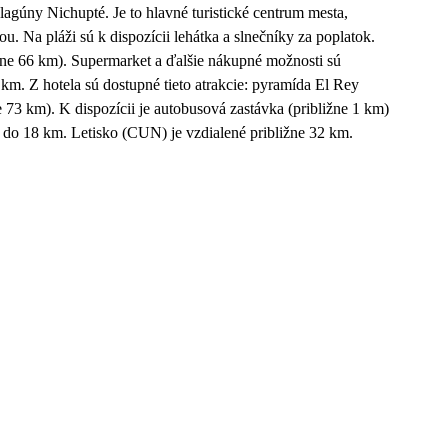
lagúny Nichupté. Je to hlavné turistické centrum mesta,
 Na pláži sú k dispozícii lehátka a slnečníky za poplatok.
žne 66 km). Supermarket a ďalšie nákupné možnosti sú
1 km. Z hotela sú dostupné tieto atrakcie: pyramída El Rey
e 73 km). K dispozícii je autobusová zastávka (približne 1 km)
á do 18 km. Letisko (CUN) je vzdialené približne 32 km.