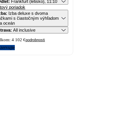
dlet
:
Frankfurt (letisko), 11:10
tový poriadok
zba
:
Izba deluxe s dvoma
ôžkami s čiastočným výhľadom
a oceán
trava
:
All inclusive
lkom:
4 102 €
podrobnosti
zervujte