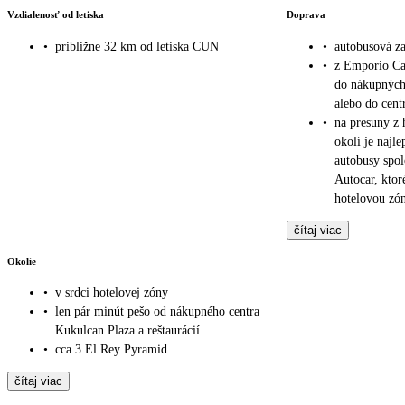
Vzdialenosť od letiska
Doprava
•
približne 32 km od letiska CUN
•
autobusová za
•
z Emporio Ca
do nákupných 
alebo do cent
•
na presuny z
okolí je najle
autobusy spol
Autocar, kto
hotelovou zó
čítaj viac
Okolie
•
v srdci hotelovej zóny
•
len pár minút pešo od nákupného centra
Kukulcan Plaza a reštaurácií
•
cca 3 El Rey Pyramid
čítaj viac