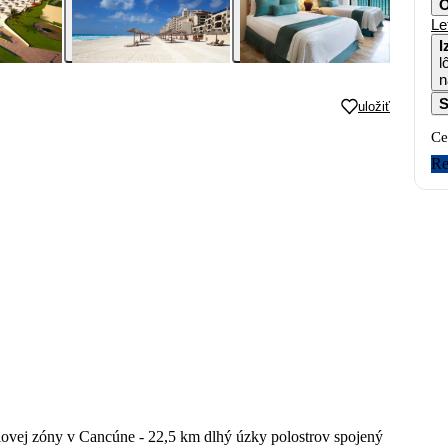
O
Le
I
l
n
S
uložiť
Ce
Re
elovej zóny v Cancúne - 22,5 km dlhý úzky polostrov spojený