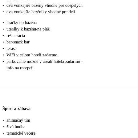
•
dva vonkajšie bazény vhodné pre dospelých
•
dva vonkajšie bazéniky vhodné pre deti
•
hračky do bazéna
•
uteráky k bazénu/na pláž
•
reštaurácia
•
bar/snack bar
•
terasa
•
WiFi v celom hoteli zadarmo
•
parkovanie možné v areáli hotela zadarmo -
info na recepcii
Šport a zábava
•
animačný tím
•
živá hudba
•
tematické večere