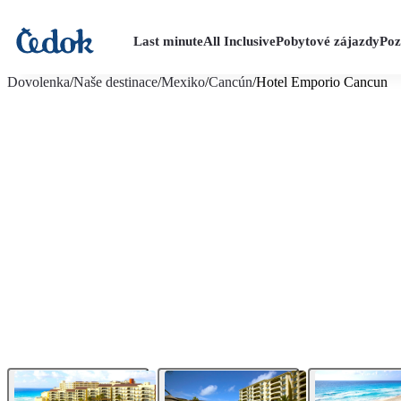
Last minute
All Inclusive
Pobytové zájazdy
Poz
viac fotografií (17)
Dovolenka
/
Naše destinace
/
Mexiko
/
Cancún
/
Hotel Emporio Cancun