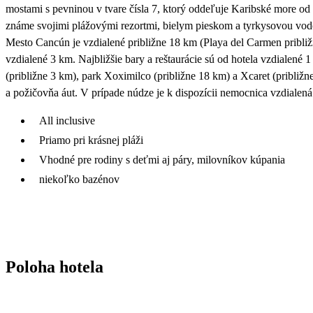
mostami s pevninou v tvare čísla 7, ktorý oddeľuje Karibské more od 
známe svojimi plážovými rezortmi, bielym pieskom a tyrkysovou vodou.
Mesto Cancún je vzdialené približne 18 km (Playa del Carmen pribli
vzdialené 3 km. Najbližšie bary a reštaurácie sú od hotela vzdialené 
(približne 3 km), park Xoximilco (približne 18 km) a Xcaret (približn
a požičovňa áut. V prípade núdze je k dispozícii nemocnica vzdialen
All inclusive
Priamo pri krásnej pláži
Vhodné pre rodiny s deťmi aj páry, milovníkov kúpania
niekoľko bazénov
Poloha hotela