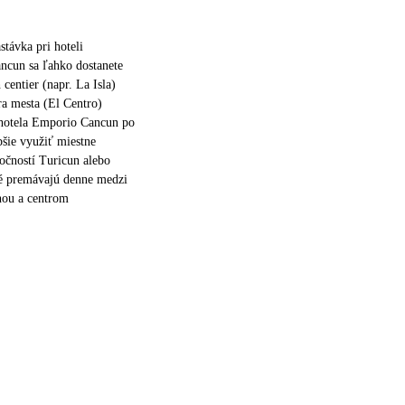
stávka pri hoteli
ncun sa ľahko dostanete
centier (napr. La Isla)
ra mesta (El Centro)
 hotela Emporio Cancun po
pšie využiť miestne
očností Turicun alebo
ré premávajú denne medzi
nou a centrom