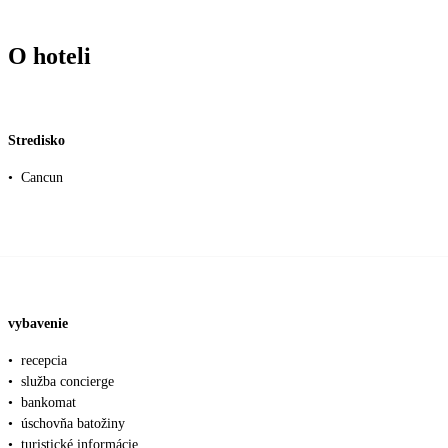
O hoteli
Stredisko
•
Cancun
vybavenie
•
recepcia
•
služba concierge
•
bankomat
•
úschovňa batožiny
•
turistické informácie