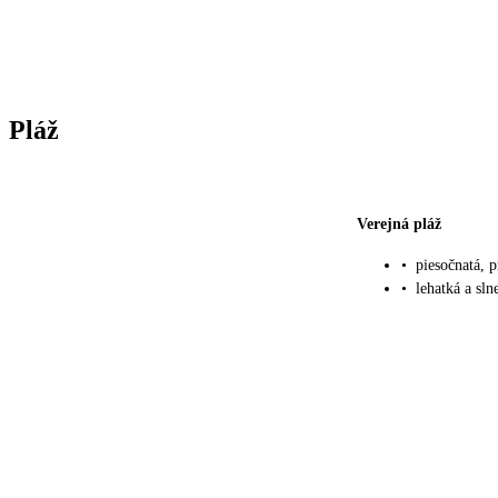
Pláž
Verejná pláž
•
piesočnatá, p
•
lehatká a sln