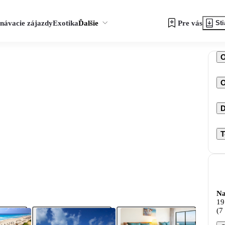
návacie zájazdy
Exotika
Ďalšie
Pre vás
Sti
O
D
T
Na
19
(7