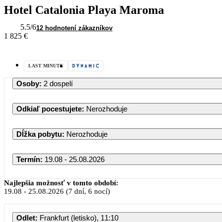
Hotel Catalonia Playa Maroma
5.5
/6
12 hodnotení zákazníkov
1 825 €
LAST MINUTE
Osoby
:
2 dospelí
Odkiaľ pocestujete
:
Nerozhoduje
Dĺžka pobytu
:
Nerozhoduje
Termín
:
19.08 - 25.08.2026
Najlepšia možnosť v tomto období:
19.08
-
25.08.2026
(7 dní, 6 nocí)
P
Odlet
:
Frankfurt (letisko), 11:10