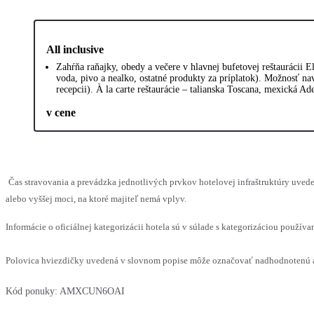
All inclusive
Zahŕňa raňajky, obedy a večere v hlavnej bufetovej reštaurácii 
voda, pivo a nealko, ostatné produkty za príplatok). Možnosť nav
recepcii). À la carte reštaurácie – talianska Toscana, mexická Ad
v cene
Čas stravovania a prevádzka jednotlivých prvkov hotelovej infraštruktúry uv
alebo vyššej moci, na ktoré majiteľ nemá vplyv.
Informácie o oficiálnej kategorizácii hotela sú v súlade s kategorizáciou používan
Polovica hviezdičky uvedená v slovnom popise môže označovať nadhodnotenú al
Kód ponuky:
AMXCUN6OAI