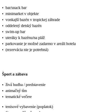
•
bar/snack bar
•
minimarket v objekte
•
vonkajší bazén v tropickej záhrade
•
oddelený detský bazén
•
swim-up bar
•
uteráky k bazénu/na pláž
•
parkovanie je možné zadarmo v areáli hotela
•
(rezervácia nie je potrebná)
Šport a zábava
•
živá hudba / predstavenie
•
animačný tím
•
tematické večere
•
tenisové vybavenie (poplatok)