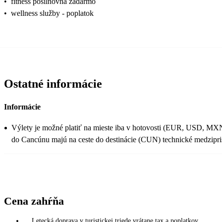
•
fitness posilňovňa zadarmo
•
wellness služby - poplatok
Ostatné informácie
Informácie
Výlety je možné platiť na mieste iba v hotovosti (EUR, USD, MXN
do Cancúnu majú na ceste do destinácie (CUN) technické medzipri
Cena zahŕňa
Letecká doprava v turistickej triede vrátane tax a poplatkov