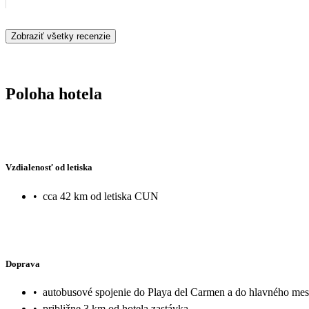
Zobraziť všetky recenzie
Poloha hotela
Vzdialenosť od letiska
•
cca 42 km od letiska CUN
Doprava
•
autobusové spojenie do Playa del Carmen a do hlavného me
•
približne 3 km od hotela zastávka