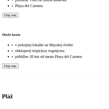
•
Playa del Carmen:
čítaj viac
Okolie hotela
•
v pokojnej lokalite na Mayskej riviére
•
obklopený tropickou vegetáciou
•
približne 20 km od mesta Playa del Carmen
čítaj viac
Pláž