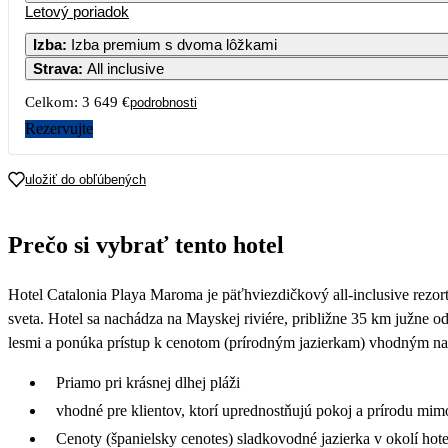
Letový poriadok
Izba
:
Izba premium s dvoma lôžkami
Strava
:
All inclusive
3
Celkom:
3 649 €
podrobnosti
1
Rezervujte
1
uložiť do obľúbených
1 9
2
Prečo si vybrať tento hotel
1 8
3
Hotel Catalonia Playa Maroma je päťhviezdičkový all-inclusive rezor
1 8
sveta. Hotel sa nachádza na Mayskej riviére, približne 35 km južne
lesmi a ponúka prístup k cenotom (prírodným jazierkam) vhodným na 
Priamo pri krásnej dlhej pláži
vhodné pre klientov, ktorí uprednostňujú pokoj a prírodu mim
Cenoty (španielsky cenotes) sladkovodné jazierka v okolí hote