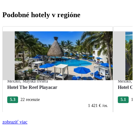
Podobné hotely v regióne
Mexiko
,
Mayská riviéra
Mexiko
,
Hotel The Reef Playacar
Hotel C
5.3
22 recenzie
5.1
10
1 421 €
/os.
zobraziť viac