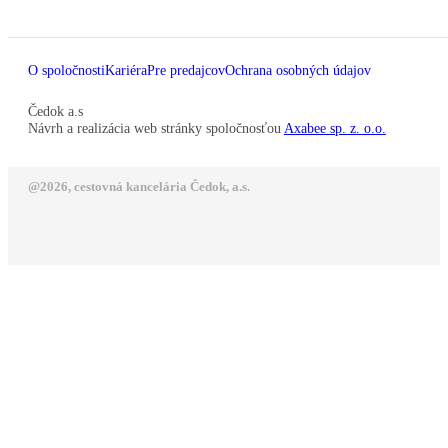
O spoločnosti
Kariéra
Pre predajcov
Ochrana osobných údajov
Čedok a.s
Návrh a realizácia web stránky spoločnosťou
Axabee sp. z. o.o.
@2026, cestovná kancelária Čedok, a.s.