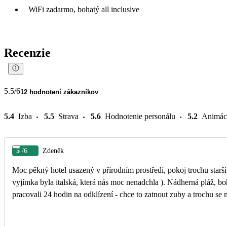
WiFi zadarmo, bohatý all inclusive
Recenzie
5.5
/6
12 hodnotení zákazníkov
5.4
Izba
5.5
Strava
5.6
Hodnotenie personálu
5.2
Animác
5
/6
Zdeněk
Moc pěkný hotel usazený v přírodním prostředí, pokoj trochu starší a
vyjímka byla italská, která nás moc nenadchla ). Nádherná pláž, boh
pracovali 24 hodin na odklízení - chce to zatnout zuby a trochu s