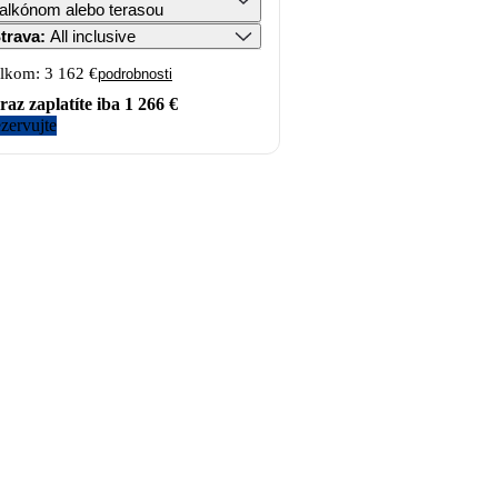
alkónom alebo terasou
trava
:
All inclusive
lkom:
3 162 €
podrobnosti
raz zaplatíte iba
1 266 €
zervujte