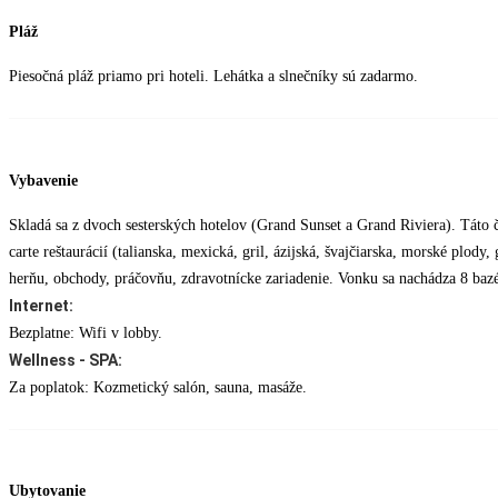
Pláž
Piesočná pláž priamo pri hoteli. Lehátka a slnečníky sú zadarmo.
Vybavenie
Skladá sa z dvoch sesterských hotelov (Grand Sunset a Grand Riviera). Táto ča
carte reštaurácií (talianska, mexická, gril, ázijská, švajčiarska, morské plod
herňu, obchody, práčovňu, zdravotnícke zariadenie. Vonku sa nachádza 8 bazé
Internet:
Bezplatne: Wifi v lobby.
Wellness - SPA:
Za poplatok: Kozmetický salón, sauna, masáže.
Ubytovanie