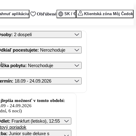
ahnuť aplikáciu
Obľúbené
SK / €
Klientská zóna Môj Čedok
Osoby
:
2 dospelí
dkiaľ pocestujete
:
Nerozhoduje
ĺžka pobytu
:
Nerozhoduje
ermín
:
18.09 - 24.09.2026
jlepšia možnosť v tomto období:
.09
-
24.09.2026
 dní, 6 nocí)
dlet
:
Frankfurt (letisko), 12:55
tový poriadok
zba
:
Junior suite deluxe s