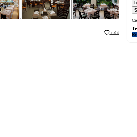
b
S
Ce
Te
uložiť
Re