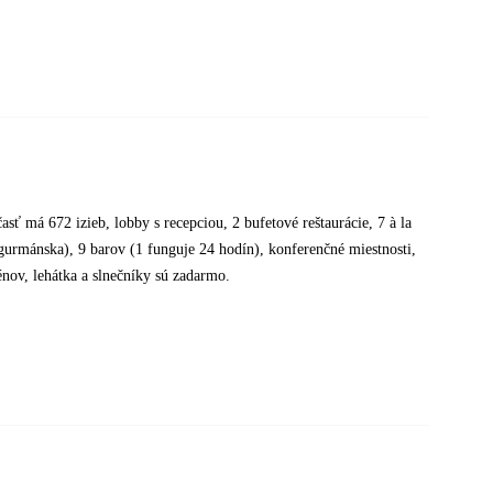
sť má 672 izieb, lobby s recepciou, 2 bufetové reštaurácie, 7 à la
y, gurmánska), 9 barov (1 funguje 24 hodín), konferenčné miestnosti,
nov, lehátka a slnečníky sú zadarmo.