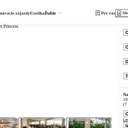
návacie zájazdy
Exotika
Ďalšie
Pre vás
Sti
t Princess
O
D
T
Na
18
(7
O
Le
I