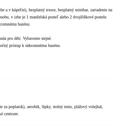
zbe a v kúpeľni), bezplatný trezor, bezplatný minibar, zariadenie na
 osobu, v izbe je 1 manželská posteľ alebo 2 dvojlôžkové postele.
súkromnému bazénu.
nda pro děti. Vybavenie stejné.
točný prístup k súkromnému bazénu.
 za poplatok), aerobik, šípky, stolný tenis, plážový volejbal,
ké centrum.