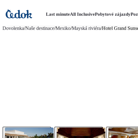
Last minute
All Inclusive
Pobytové zájazdy
Poz
viac fotografií (13)
Dovolenka
/
Naše destinace
/
Mexiko
/
Mayská riviéra
/
Hotel Grand Sunse