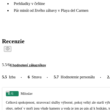
Prehliadky v češtine
Pár minút od živého zábavy v Playa del Carmen
Recenzie
5.5
/6
4 hodnotení zákazníkov
5.5
Izba
6
Strava
5.7
Hodnotenie personálu
2
4
/6
Miloslav
Celková spokojenost, stravovací služby výborné, pokoj velký ale starší vý
obuv, neboť v moři jsou všude kameny a voda je jen po pás až k bojkám, to