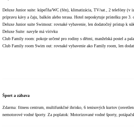
Deluxe Junior suite: kúpeľňa/WC (fén), klimatizácia, TV/sat., 2 telefóny (v i
prípravu kávy a čaju, balkón alebo terasa. Hotel neposkytuje prístelku pre 3.
Deluxe Junior suite Swimout: rovnaké vybavenie, len dodatočný prístup k 
Deluxe Suite: navyše má vírivku
Club Family room: pokoje určené pro rodiny s dětmi, manželská postel a pala
Club Family room Swim out: rovnaké vybavenie ako Family room, len doda
Šport a zábava
Zdarma: fitness centrum, multifunkčné ihrisko, 6 tenisových kurtov (osvetlenie
nemotorové vodné športy. Za poplatok: Motorizované vodné športy, potápačs