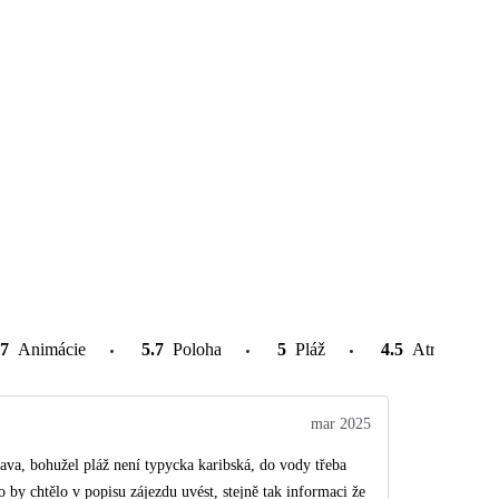
.7
Animácie
5.7
Poloha
5
Pláž
4.5
Atrakcie v o
mar 2025
bava, bohužel pláž není typycka karibská, do vody třeba
 by chtělo v popisu zájezdu uvést, stejně tak informaci že