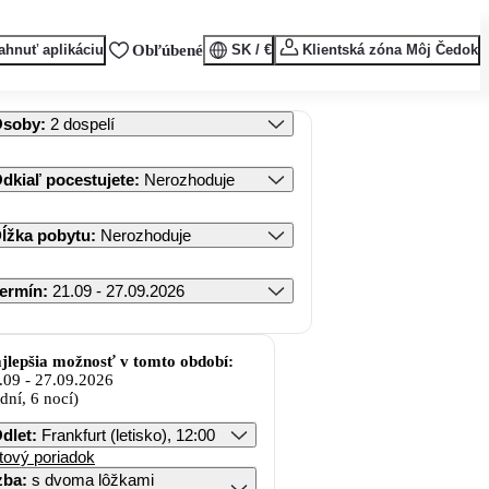
ahnuť aplikáciu
Obľúbené
SK / €
Klientská zóna Môj Čedok
Osoby
:
2 dospelí
dkiaľ pocestujete
:
Nerozhoduje
ĺžka pobytu
:
Nerozhoduje
ermín
:
21.09 - 27.09.2026
jlepšia možnosť v tomto období:
.09
-
27.09.2026
 dní, 6 nocí)
dlet
:
Frankfurt (letisko), 12:00
tový poriadok
zba
:
s dvoma lôžkami