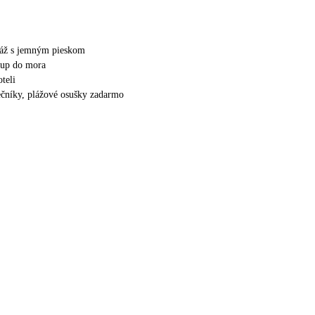
láž s jemným pieskom
tup do mora
teli
nečníky, plážové osušky zadarmo