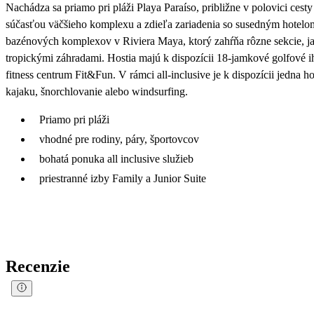
Nachádza sa priamo pri pláži Playa Paraíso, približne v polovici ces
súčasťou väčšieho komplexu a zdieľa zariadenia so susedným hotelom
bazénových komplexov v Riviera Maya, ktorý zahŕňa rôzne sekcie, ja
tropickými záhradami. Hostia majú k dispozícii 18-jamkové golfové i
fitness centrum Fit&Fun. V rámci all-inclusive je k dispozícii jedna
kajaku, šnorchlovanie alebo windsurfing.
Priamo pri pláži
vhodné pre rodiny, páry, športovcov
bohatá ponuka all inclusive služieb
priestranné izby Family a Junior Suite
Recenzie