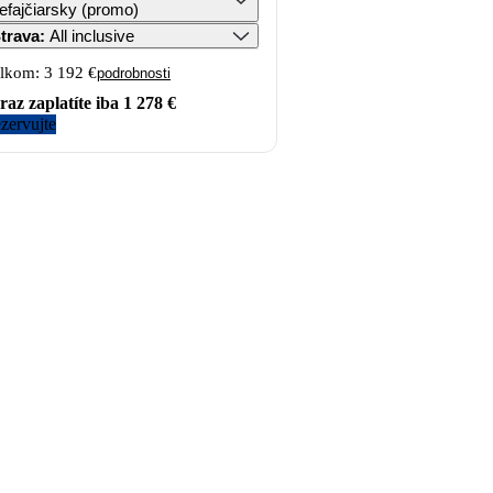
efajčiarsky (promo)
trava
:
All inclusive
lkom:
3 192 €
podrobnosti
raz zaplatíte iba
1 278 €
zervujte