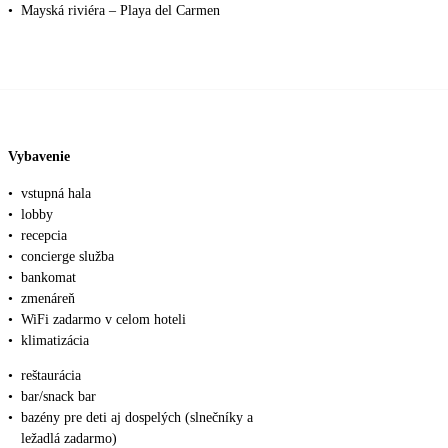
•
Mayská riviéra – Playa del Carmen
Vybavenie
•
vstupná hala
•
lobby
•
recepcia
•
concierge služba
•
bankomat
•
zmenáreň
•
WiFi zadarmo v celom hoteli
•
klimatizácia
•
reštaurácia
•
bar/snack bar
•
bazény pre deti aj dospelých (slnečníky a
ležadlá zadarmo)