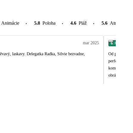
Animácie
5.8
Poloha
4.6
Pláž
5.6
Atrakcie v o
mar 2025
6
/6
Jiří
měvavý, laskavy. Delegatka Radka, Silvie bezvadne,
Od prvního kon
perfektně, kom
komunikace dok
obrátím na vaš