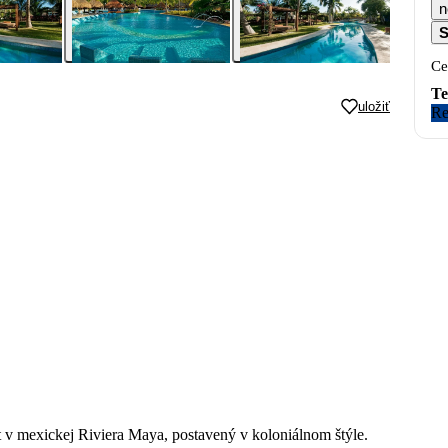
n
S
Ce
Te
uložiť
Re
t v mexickej Riviera Maya, postavený v koloniálnom štýle.