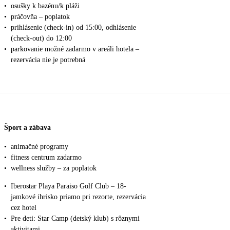
•
osušky k bazénu/k pláži
•
práčovňa – poplatok
•
prihlásenie (check-in) od 15:00, odhlásenie
(check-out) do 12:00
•
parkovanie možné zadarmo v areáli hotela –
rezervácia nie je potrebná
Šport a zábava
•
animačné programy
•
fitness centrum zadarmo
•
wellness služby – za poplatok
•
Iberostar Playa Paraiso Golf Club – 18-
jamkové ihrisko priamo pri rezorte, rezervácia
cez hotel
•
Pre deti: Star Camp (detský klub) s rôznymi
aktivitami