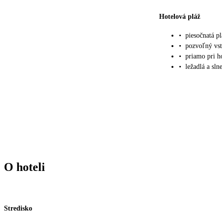
Hotelová pláž
•
piesočnatá p
•
pozvoľný vs
•
priamo pri ho
•
ležadlá a sl
O hoteli
Stredisko