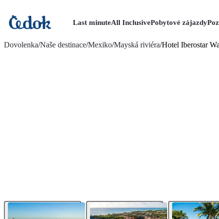
Last minute
All Inclusive
Pobytové zájazdy
Poz
viac fotografií (19)
Dovolenka
/
Naše destinace
/
Mexiko
/
Mayská riviéra
/
Hotel Iberostar W