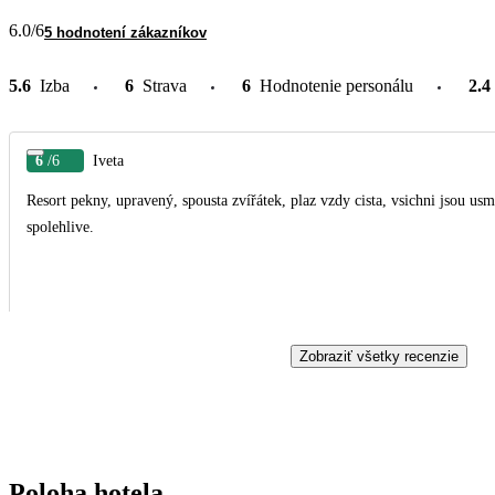
6.0
/6
5 hodnotení zákazníkov
5.6
Izba
6
Strava
6
Hodnotenie personálu
2.4
6
/6
Iveta
Resort pekny, upravený, spousta zvířátek, plaz vzdy cista, vsichni jsou us
spolehlive.
Zobraziť všetky recenzie
Poloha hotela