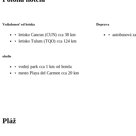
Vzdialenosť od letiska
Doprava
•
letisko Cancun (CUN) cca 38 km
•
autobusová z
•
letisko Tulum (TQO) cca 124 km
okolie
•
vodný park cca 1 km od hotela
•
mesto Playa del Carmen cca 20 km
Pláž