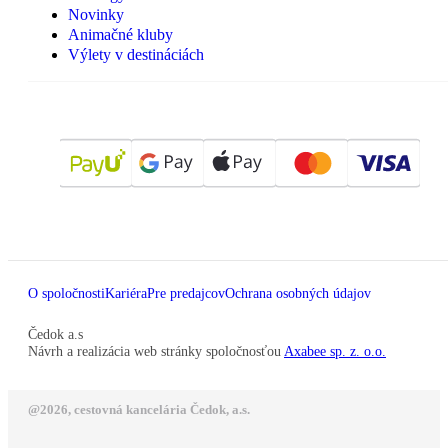
Novinky
Animačné kluby
Výlety v destináciách
O spoločnosti
Kariéra
Pre predajcov
Ochrana osobných údajov
Čedok a.s
Návrh a realizácia web stránky spoločnosťou
Axabee sp. z. o.o.
@2026, cestovná kancelária Čedok, a.s.