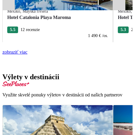
Mexiko
,
Mayská riviéra
Mexiko
,
Hotel Catalonia Playa Maroma
Hotel T
5.5
12 recenzie
5.3
22
1 490 €
/os.
zobraziť viac
Výlety v destinácii
Využite skvelé ponuky výletov v destinácii od našich partnerov