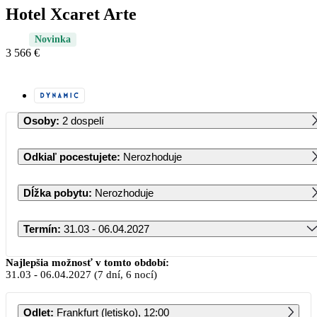
Hotel Xcaret Arte
Novinka
3 566 €
Osoby
:
2 dospelí
Odkiaľ pocestujete
:
Nerozhoduje
Dĺžka pobytu
:
Nerozhoduje
Termín
:
31.03 - 06.04.2027
Marec 2027
Najlepšia možnosť v tomto období:
31.03
-
06.04.2027
(7 dní, 6 nocí)
PO
UT
ST
ŠT
PI
SO
NE
Odlet
:
Frankfurt (letisko), 12:00