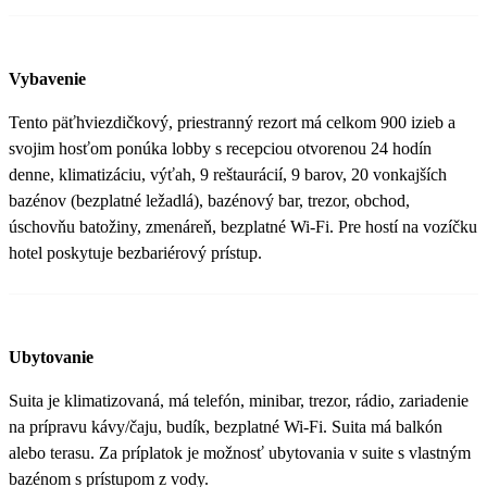
Vybavenie
Tento päťhviezdičkový, priestranný rezort má celkom 900 izieb a
svojim hosťom ponúka lobby s recepciou otvorenou 24 hodín
denne, klimatizáciu, výťah, 9 reštaurácií, 9 barov, 20 vonkajších
bazénov (bezplatné ležadlá), bazénový bar, trezor, obchod,
úschovňu batožiny, zmenáreň, bezplatné Wi-Fi. Pre hostí na vozíčku
hotel poskytuje bezbariérový prístup.
Ubytovanie
Suita je klimatizovaná, má telefón, minibar, trezor, rádio, zariadenie
na prípravu kávy/čaju, budík, bezplatné Wi-Fi. Suita má balkón
alebo terasu. Za príplatok je možnosť ubytovania v suite s vlastným
bazénom s prístupom z vody.