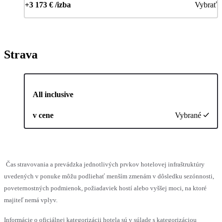
+3 173 € /izba
Vybrať
Strava
All inclusive
v cene
Vybrané
Čas stravovania a prevádzka jednotlivých prvkov hotelovej infraštruktúry
uvedených v ponuke môžu podliehať menším zmenám v dôsledku sezónnosti,
poveternostných podmienok, požiadaviek hostí alebo vyššej moci, na ktoré
majiteľ nemá vplyv.
Informácie o oficiálnej kategorizácii hotela sú v súlade s kategorizáciou