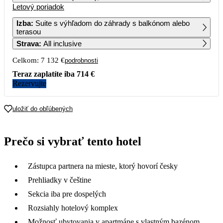
Letový poriadok
1
2
3
4
5
6
7
4 335
5 002
4 393
4 409
4 376
4 532
4 547
Izba
:
Suite s výhľadom do záhrady s balkónom alebo
terasou
8
9
10
11
12
13
14
Strava
:
All inclusive
4 676
5 227
4 537
4 596
4 508
4 507
3 779
Celkom:
7 132 €
podrobnosti
15
16
17
18
19
20
21
3 626
4 247
3 609
3 593
3 835
4 047
4 193
Teraz zaplatíte iba
714 €
Rezervujte
22
23
24
25
26
27
28
5 991
4 275
3 886
3 877
4 197
4 045
uložiť do obľúbených
29
30
31
4 136
3 566
Prečo si vybrať tento hotel
Zástupca partnera na mieste, ktorý hovorí česky
Prehliadky v češtine
Sekcia iba pre dospelých
Rozsiahly hotelový komplex
Možnosť ubytovania v apartmáne s vlastným bazénom