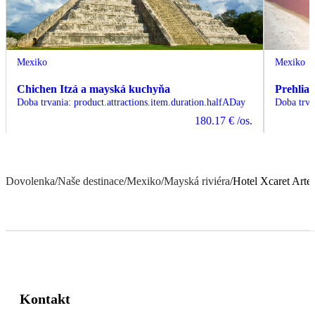
Mexiko
Mexiko
Chichen Itzá a mayská kuchyňa
Prehlia
Doba trvania
:
product.attractions.item.duration.halfADay
Doba trva
180.17 €
/os.
Dovolenka
/
Naše destinace
/
Mexiko
/
Mayská riviéra
/
Hotel Xcaret Arte
Kontakt