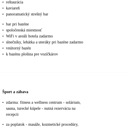
•
reštaurácia
•
kaviareň
•
panoramatický strešný bar
•
bar pri bazéne
•
spoločenská miestnosť
•
WiFi v areáli hotela zadarmo
•
slnečníky, lehátka a uteráky pri bazéne zadarmo
•
vnútorný bazén
•
k bazénu plošina pre vozíčkárov
Šport a zábava
•
zdarma: fitness a wellness centrum - solárium,
sauna, turecké kúpele - nutná rezervácia na
recepcii
•
za poplatok - masáže, kozmetické procedúry,