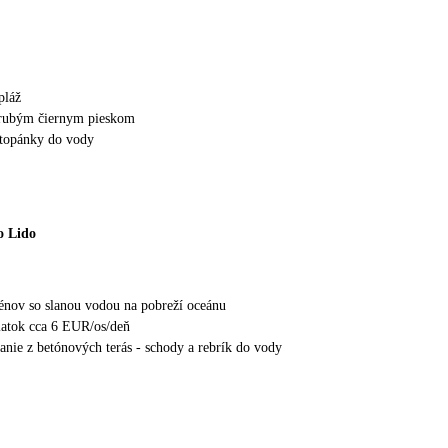
pláž
hrubým čiernym pieskom
topánky do vody
o Lido
nov so slanou vodou na pobreží oceánu
latok cca 6 EUR/os/deň
nie z betónových terás - schody a rebrík do vody