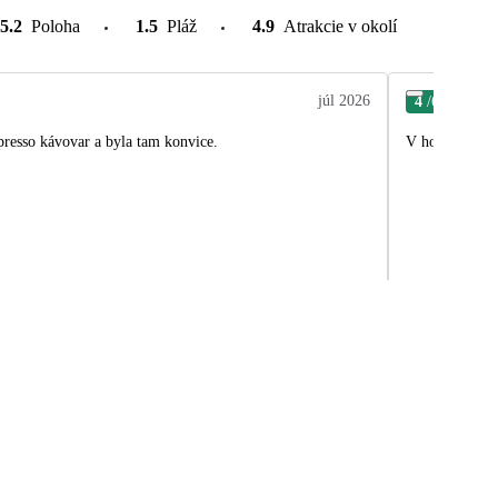
5.2
Poloha
1.5
Pláž
4.9
Atrakcie v okolí
júl 2026
4
/6
Mar
presso kávovar a byla tam konvice.
V hotelu jsem 