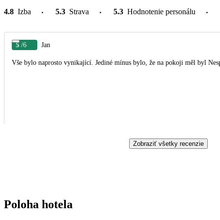
4.8
Izba
5.3
Strava
5.3
Hodnotenie personálu
5
/6
Jan
Vše bylo naprosto vynikající. Jediné mínus bylo, že na pokoji měl byl Nes
Zobraziť všetky recenzie
Poloha hotela