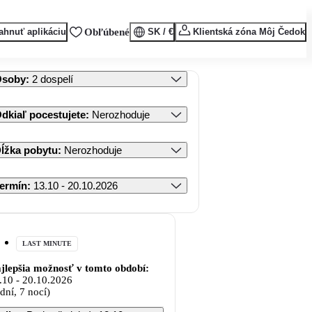
ahnuť aplikáciu
Obľúbené
SK / €
Klientská zóna Môj Čedok
Osoby
:
2 dospelí
dkiaľ pocestujete
:
Nerozhoduje
ĺžka pobytu
:
Nerozhoduje
ermín
:
13.10 - 20.10.2026
LAST MINUTE
jlepšia možnosť v tomto období:
.10
-
20.10.2026
 dní, 7 nocí)