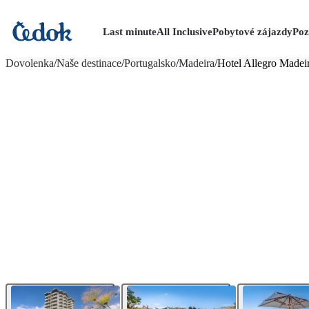
Last minute
All Inclusive
Pobytové zájazdy
Poz
viac fotografií (19)
Dovolenka
/
Naše destinace
/
Portugalsko
/
Madeira
/
Hotel Allegro Madei