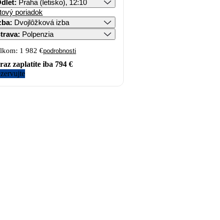
dlet
:
Praha (letisko), 12:10
tový poriadok
zba
:
Dvojlôžková izba
trava
:
Polpenzia
lkom:
1 982 €
podrobnosti
raz zaplatíte iba
794 €
zervujte