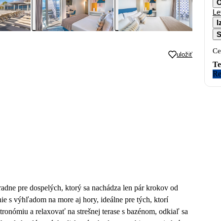
O
Le
I
S
Ce
uložiť
Te
Re
radne pre dospelých, ktorý sa nachádza len pár krokov od
 s výhľadom na more aj hory, ideálne pre tých, ktorí
ronómiu a relaxovať na strešnej terase s bazénom, odkiaľ sa