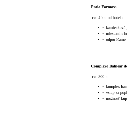
Praia Formosa
cca 4 km od hotela
•
kamienková 
•
miestami s 
•
odporúčame 
Complexo Balnear d
cca 300 m
•
komplex bazé
•
vstup za pop
•
možnosť kúpa