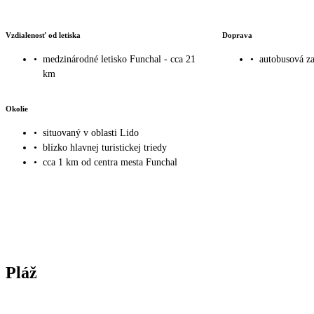
Vzdialenosť od letiska
Doprava
•
medzinárodné letisko Funchal - cca 21
•
autobusová za
km
Okolie
•
situovaný v oblasti Lido
•
blízko hlavnej turistickej triedy
•
cca 1 km od centra mesta Funchal
Pláž