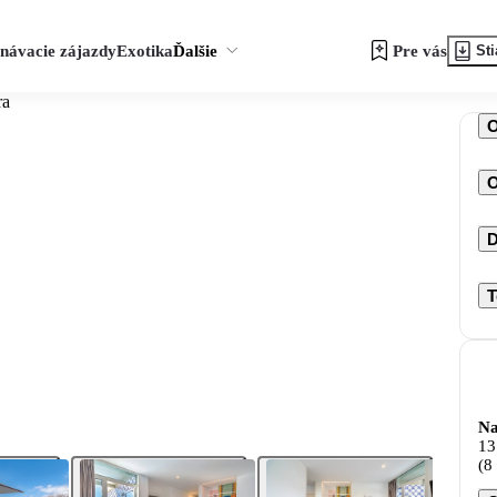
návacie zájazdy
Exotika
Ďalšie
Pre vás
Sti
ra
O
D
T
Na
13
(8