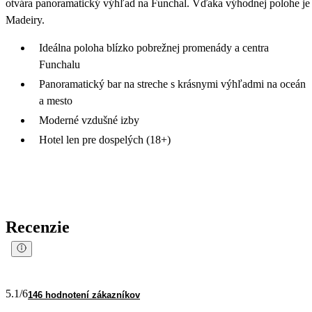
otvára panoramatický výhľad na Funchal. Vďaka výhodnej polohe j
Madeiry.
Ideálna poloha blízko pobrežnej promenády a centra
Funchalu
Panoramatický bar na streche s krásnymi výhľadmi na oceán
a mesto
Moderné vzdušné izby
Hotel len pre dospelých (18+)
Recenzie
5.1
/6
146 hodnotení zákazníkov