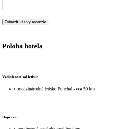
Zobraziť všetky recenzie
Poloha hotela
Vzdialenosť od letiska
•
medzinárodné letisko Funchal - cca 50 km
Doprava
•
autobusová zastávka pred hotelom