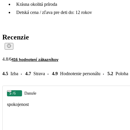
Krásna okolitá príroda
Detská cena / zľava pre deti do: 12 rokov
Recenzie
4.8
/6
416 hodnotení zákazníkov
4.5
Izba
4.7
Strava
4.9
Hodnotenie personálu
5.2
Poloha
5
/6
Danuše
spokojenost