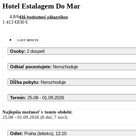
Hotel Estalagem Do Mar
4.8
/6
416 hodnotení zákazníkov
1 413 €
830 €
LAST MINUTE
Osoby
:
2 dospelí
Odkiaľ pocestujete
:
Nerozhoduje
Dĺžka pobytu
:
Nerozhoduje
Termín
:
25.08 - 01.09.2026
Najlepšia možnosť v tomto období:
25.08
-
01.09.2026
(8 dní, 7 nocí)
PO
Odlet
:
Praha (letisko), 12:10