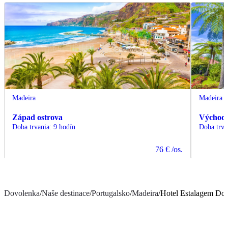
Madeira
Madeira
Západ ostrova
Východ 
Doba trvania
:
9 hodín
Doba trva
76 €
/os.
Dovolenka
/
Naše destinace
/
Portugalsko
/
Madeira
/
Hotel Estalagem Do