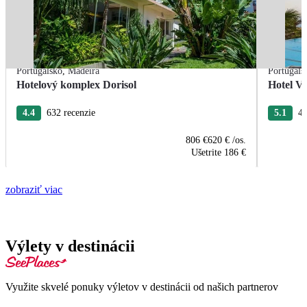
Portugalsko
,
Madeira
Portugals
Hotelový komplex Dorisol
Hotel Vi
4.4
632 recenzie
5.1
44
806 €
620 €
/os.
Ušetrite
186 €
zobraziť viac
Výlety v destinácii
Využite skvelé ponuky výletov v destinácii od našich partnerov