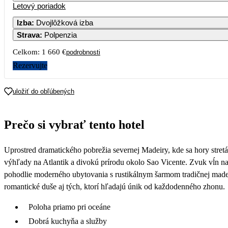
Letový poriadok
Izba
:
Dvojlôžková izba
Strava
:
Polpenzia
3
Celkom:
1 660 €
podrobnosti
10
Rezervujte
17
uložiť do obľúbených
24
Prečo si vybrať tento hotel
31
Uprostred dramatického pobrežia severnej Madeiry, kde sa hory stre
výhľady na Atlantik a divokú prírodu okolo Sao Vicente. Zvuk vĺn n
pohodlie moderného ubytovania s rustikálnym šarmom tradičnej madei
romantické duše aj tých, ktorí hľadajú únik od každodenného zhonu.
Poloha priamo pri oceáne
Dobrá kuchyňa a služby