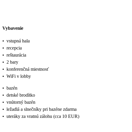
Vybavenie
•
vstupná hala
•
recepcia
•
reštaurácia
•
2 bary
•
konferenčná miestnosť
•
WiFi v lobby
•
bazén
•
detské brodítko
•
vnútorný bazén
•
ležadlá a slnečníky pri bazéne zdarma
•
uteráky za vratnú zálohu (cca 10 EUR)