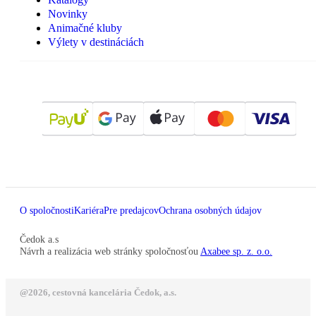
Novinky
Animačné kluby
Výlety v destináciách
O spoločnosti
Kariéra
Pre predajcov
Ochrana osobných údajov
Čedok a.s
Návrh a realizácia web stránky spoločnosťou
Axabee sp. z. o.o.
@2026, cestovná kancelária Čedok, a.s.