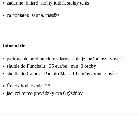
•
zadarmo: biliard, stolný futbal, stolný tenis
•
za poplatok: sauna, masáže
Informácie
•
parkovanie pred hotelom zdarma - nie je možné rezervovať
•
shuttle do Funchalu - 35 eur/os - min. 3 osoby
•
shuttle do Calheta, Paul do Mar - 10 eur/os - min. 5 osôb
•
Čedok hodnotenie: 3*+
•
jacuzzi mimo prevádzky cca 6 týždňov