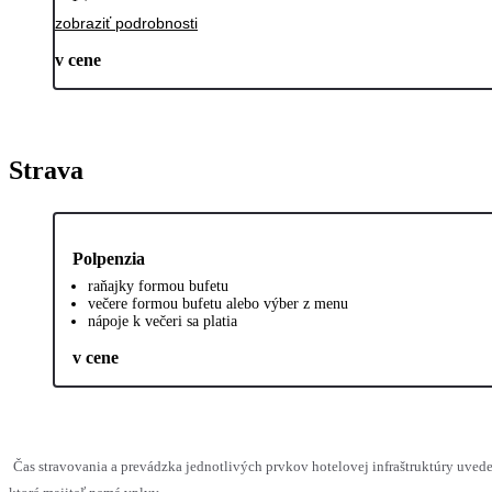
zobraziť podrobnosti
v cene
Strava
Polpenzia
raňajky formou bufetu
večere formou bufetu alebo výber z menu
nápoje k večeri sa platia
v cene
Čas stravovania a prevádzka jednotlivých prvkov hotelovej infraštruktúry uv