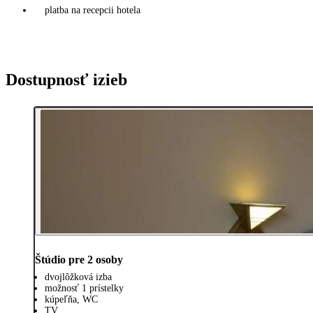
platba na recepcii hotela
Dostupnosť izieb
Štúdio pre 2 osoby
dvojlôžková izba
možnosť 1 prístelky
kúpeľňa, WC
TV