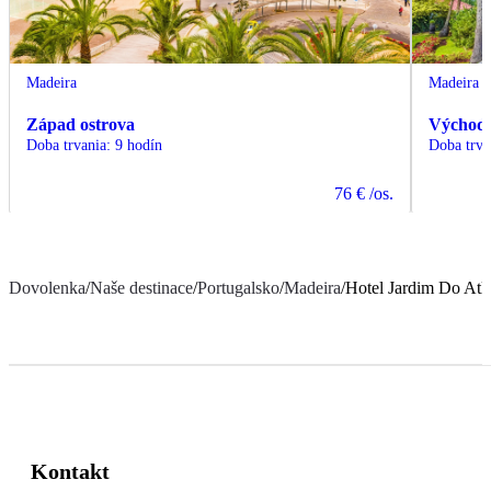
Madeira
Madeira
Západ ostrova
Východ 
Doba trvania
:
9 hodín
Doba trva
76 €
/os.
Dovolenka
/
Naše destinace
/
Portugalsko
/
Madeira
/
Hotel Jardim Do Atla
Kontakt