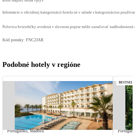
ktoré majiteľ nemá vplyv.
Informácie o oficiálnej kategorizácii hotela sú v súlade s kategorizáciou používan
Polovica hviezdičky uvedená v slovnom popise môže označovať nadhodnotenú al
Kód ponuky:
FNC2JAR
Podobné hotely v regióne
BESTSEL
Portugalsko
,
Madeira
Portugals