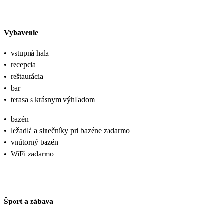
Vybavenie
•
vstupná hala
•
recepcia
•
reštaurácia
•
bar
•
terasa s krásnym výhľadom
•
bazén
•
ležadlá a slnečníky pri bazéne zadarmo
•
vnútorný bazén
•
WiFi zadarmo
Šport a zábava