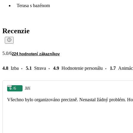
Terasa s bazénom
Recenzie
5.0
/6
224 hodnotení zákazníkov
4.8
Izba
5.1
Strava
4.9
Hodnotenie personálu
1.7
Animác
6
/6
Jiří
Všechno bylo organizováno precizně. Nenastal žádný problém. Hote