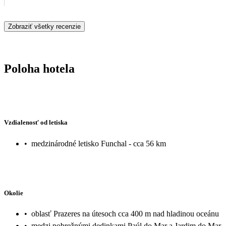
Zobraziť všetky recenzie
Poloha hotela
Vzdialenosť od letiska
•
medzinárodné letisko Funchal - cca 56 km
Okolie
•
oblasť Prazeres na útesoch cca 400 m nad hladinou oceánu
•
medzi pobrežnými dedinkami Paúl do Mar a Jardim do Mar