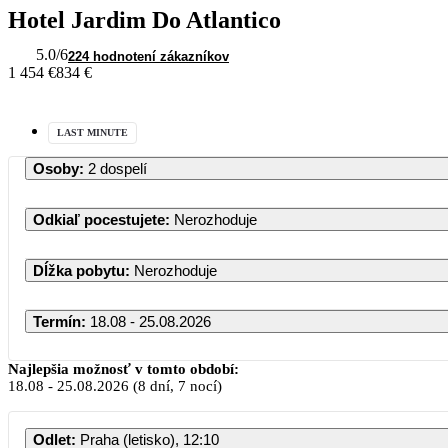
Hotel Jardim Do Atlantico
5.0
/6
224 hodnotení zákazníkov
1 454 €
834 €
LAST MINUTE
Osoby
:
2 dospelí
Odkiaľ pocestujete
:
Nerozhoduje
Dĺžka pobytu
:
Nerozhoduje
Termín
:
18.08 - 25.08.2026
Najlepšia možnosť v tomto období:
18.08
-
25.08.2026
(8 dní, 7 nocí)
Odlet
:
Praha (letisko), 12:10