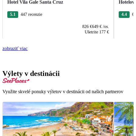
Hotel Vila Gale Santa Cruz
Hotelov
5.1
447 recenzie
4.4
63
826 €
649 €
/os.
Ušetrite
177 €
zobraziť viac
Výlety v destinácii
Využite skvelé ponuky výletov v destinácii od našich partnerov