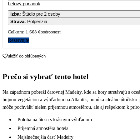
Letový poriadok
Izba
:
Štúdio pre 2 osoby
Strava
:
Polpenzia
Celkom:
1 668 €
podrobnosti
Rezervujte
uložiť do obľúbených
Prečo si vybrať tento hotel
Na západnom pobreží čarovnej Madeiry, kde sa hory stretávajú s oceá
bujnou vegetáciou a výhľadom na Atlantik, ponúka ideálne útočisko 
môže pochváliť nielen príjemnou atmosférou, ale aj rešpektom k prír
Poloha na útesu s krásnym výhľadom
Príjemná atmosféra hotela
Najslnečnejšia časť Madeiry