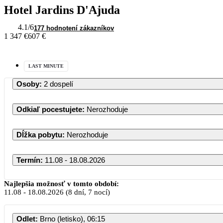
Hotel Jardins D'Ajuda
4.1
/6
177 hodnotení zákazníkov
1 347 €
607 €
LAST MINUTE
Osoby
:
2 dospelí
Odkiaľ pocestujete
:
Nerozhoduje
Dĺžka pobytu
:
Nerozhoduje
Termín
:
11.08 - 18.08.2026
Najlepšia možnosť v tomto období:
11.08
-
18.08.2026
(8 dní, 7 nocí)
Odlet
:
Brno (letisko), 06:15