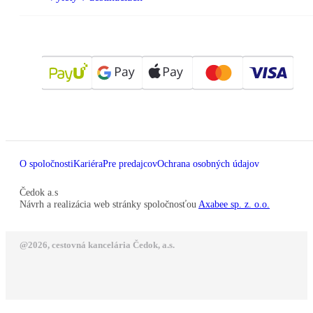
O spoločnosti
Kariéra
Pre predajcov
Ochrana osobných údajov
Čedok a.s
Návrh a realizácia web stránky spoločnosťou
Axabee sp. z. o.o.
@2026, cestovná kancelária Čedok, a.s.