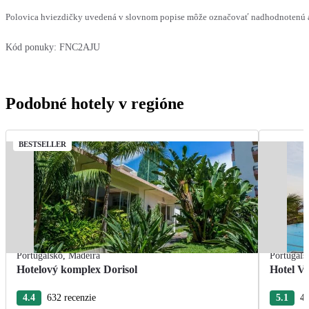
Polovica hviezdičky uvedená v slovnom popise môže označovať nadhodnotenú al
Kód ponuky:
FNC2AJU
Podobné hotely v regióne
BESTSELLER
Portugalsko
,
Madeira
Portugals
Hotelový komplex Dorisol
Hotel Vi
4.4
632 recenzie
5.1
44