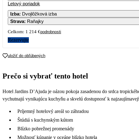
Letový poriadok
Izba
:
Dvojlôžková izba
Strava
:
Raňajky
Celkom:
1 214 €
podrobnosti
Rezervujte
uložiť do obľúbených
Prečo si vybrať tento hotel
Hotel Jardins D’Ajuda je oázou pokoja zasadenou do srdca tropickéh
vychutnajú vynikajúcu kuchyňu a skvelú dostupnosť k najzaujímavejš
Príjemný hotelový areál so záhradou
Štúdiá s kuchynským kútom
Blízko pobrežnej promenády
Možnosť kúpanie v oceáne blízko hotela