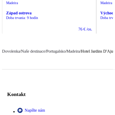
Madeira
Madeira
Západ ostrova
Východ 
Doba trvania
:
9 hodín
Doba trva
76 €
/os.
Dovolenka
/
Naše destinace
/
Portugalsko
/
Madeira
/
Hotel Jardins D'Aju
Kontakt
Napíšte nám