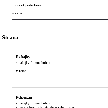
zobraziť podrobnosti
v cene
Strava
Raňajky
raňajky formou bufetu
v cene
Polpenzia
raňajky formou bufetu
večere formou bufetu alebo výber z menu