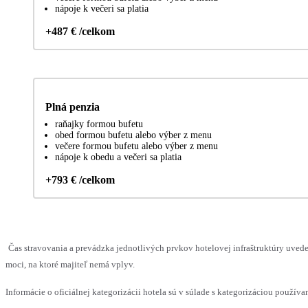
nápoje k večeri sa platia
+487 € /celkom
Plná penzia
raňajky formou bufetu
obed formou bufetu alebo výber z menu
večere formou bufetu alebo výber z menu
nápoje k obedu a večeri sa platia
+793 € /celkom
Čas stravovania a prevádzka jednotlivých prvkov hotelovej infraštruktúry uv
moci, na ktoré majiteľ nemá vplyv.
Informácie o oficiálnej kategorizácii hotela sú v súlade s kategorizáciou používan