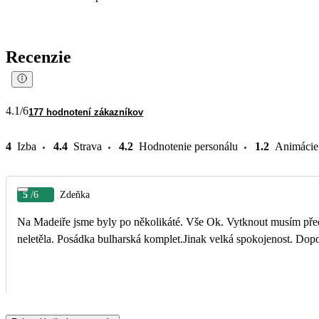
Recenzie
4.1
/6
177 hodnotení zákazníkov
4
Izba
4.4
Strava
4.2
Hodnotenie personálu
1.2
Animácie
5
/6
Zdeňka
Na Madeiře jsme byly po několikáté. Vše Ok. Vytknout musím před
neletěla. Posádka bulharská komplet.Jinak velká spokojenost. Dop