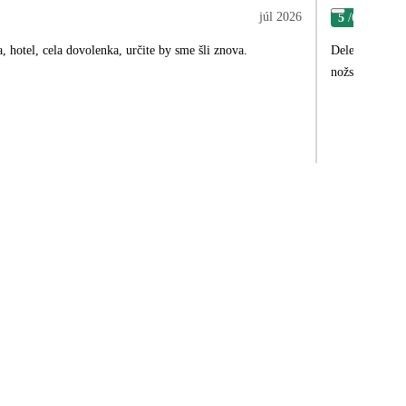
júl 2026
5
/6
Jiří
, hotel, cela dovolenka, určite by sme šli znova.
Delegátka Bian
nožství návrhů