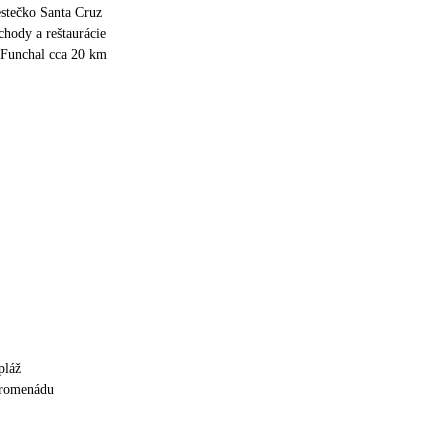
stečko Santa Cruz
hody a reštaurácie
 Funchal cca 20 km
pláž
promenádu