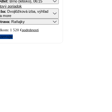
dlet
:
Brno (letisko), 06:15
tový poriadok
zba
:
Dvojlôžková izba, výhľad
a more
trava
:
Raňajky
lkom:
1 520 €
podrobnosti
zervujte