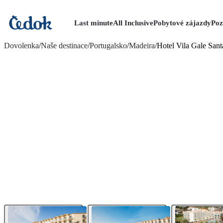
Last minute
All Inclusive
Pobytové zájazdy
Poz
viac fotografií (21)
Dovolenka
/
Naše destinace
/
Portugalsko
/
Madeira
/
Hotel Vila Gale San