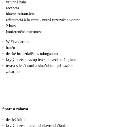
•
vstupná hala
•
recepcia
•
hlavná reštaurácia
•
reštaurácia à la carte - nutná rezervácia vopred
•
2 bary
•
konferenčná miestnosť
•
WiFi zadarmo
•
bazén
•
detské brouzdalište s toboganom
•
krytý bazén - vstup len s plaveckou čiapkou
•
terasa s lehátkami a slnečníkmi pri bazéne
zadarmo
Šport a zábava
•
detský kútik
•
krytý bazén - povinná plavecká čiapka