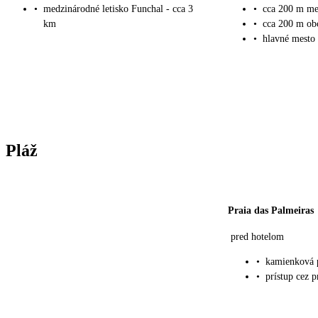
•
medzinárodné letisko Funchal - cca 3
•
cca 200 m me
km
•
cca 200 m obc
•
hlavné mesto
Pláž
Praia das Palmeiras
pred hotelom
•
kamienková 
•
prístup cez 