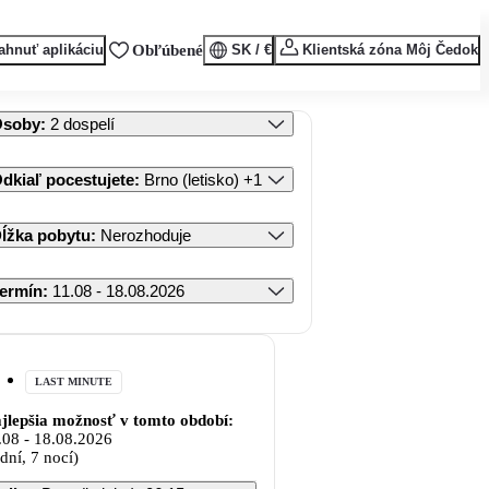
ahnuť aplikáciu
Obľúbené
SK / €
Klientská zóna Môj Čedok
Osoby
:
2 dospelí
dkiaľ pocestujete
:
Brno (letisko)
+1
ĺžka pobytu
:
Nerozhoduje
ermín
:
11.08 - 18.08.2026
LAST MINUTE
jlepšia možnosť v tomto období:
.08
-
18.08.2026
 dní, 7 nocí)