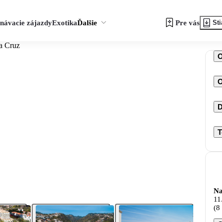
návacie zájazdy
Exotika
Ďalšie
Pre vás
Sti
ta Cruz
O
D
T
Na
11
(8