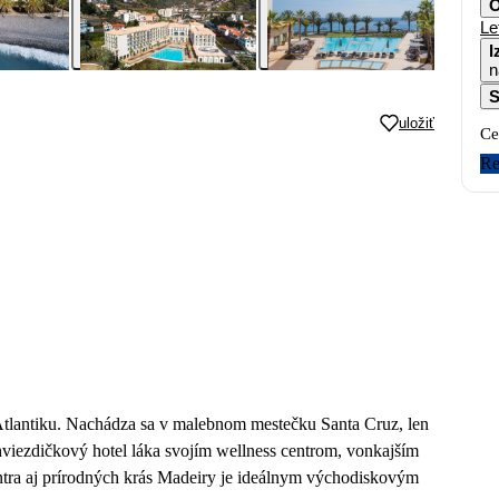
O
Le
I
n
S
uložiť
Ce
Re
 Atlantiku. Nachádza sa v malebnom mestečku Santa Cruz, len
rhviezdičkový hotel láka svojím wellness centrom, vonkajším
ntra aj prírodných krás Madeiry je ideálnym východiskovým