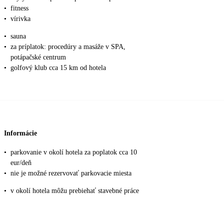
•
fitness
•
vírivka
•
sauna
•
za príplatok: procedúry a masáže v SPA,
potápačské centrum
•
golfový klub cca 15 km od hotela
Informácie
•
parkovanie v okolí hotela za poplatok cca 10
eur/deň
•
nie je možné rezervovať parkovacie miesta
•
v okolí hotela môžu prebiehať stavebné práce