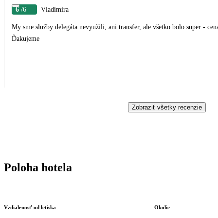
6
/6
Vladimira
My sme služby delegáta nevyužili, ani transfer, ale všetko bolo super - cena
Ďakujeme
Zobraziť všetky recenzie
Poloha hotela
Vzdialenosť od letiska
Okolie