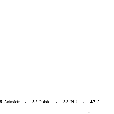
.5
Animácie
5.2
Poloha
3.3
Pláž
4.7
Atrakcie v