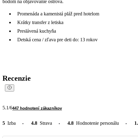
bodom na objavovanie ostrova.
Promenáda a kamenistá pláž pred hotelom
Krátky transfer z letiska
Preslávená kuchyňa
Detská cena / zľava pre deti do: 13 rokov
Recenzie
5.1
/6
447 hodnotení zákazníkov
5
Izba
4.8
Strava
4.8
Hodnotenie personálu
1