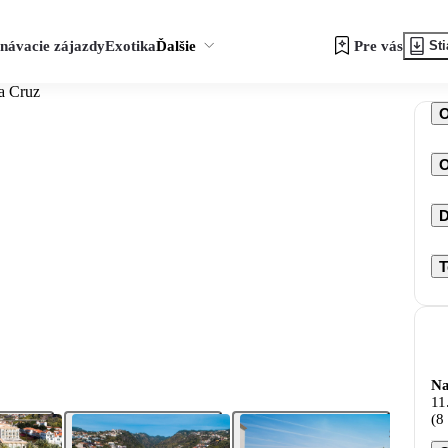
návacie zájazdy
Exotika
Ďalšie
Pre vás
Sti
ta Cruz
O
D
T
Na
11
(8