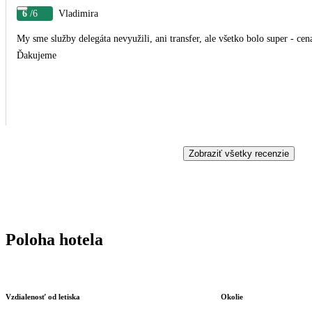
6
/6
Vladimira
My sme služby delegáta nevyužili, ani transfer, ale všetko bolo super - cena
Ďakujeme
Zobraziť všetky recenzie
Poloha hotela
Vzdialenosť od letiska
Okolie