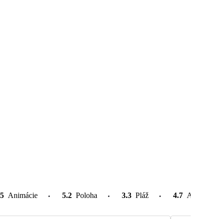
.5
Animácie
5.2
Poloha
3.3
Pláž
4.7
Atrakcie v