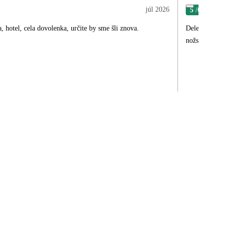
júl 2026
5
/6
Jiří
, hotel, cela dovolenka, určite by sme šli znova.
Delegátka Bian
nožství návrhů