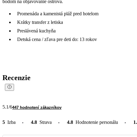
bodom na objavovanie ostrova.
Promenáda a kamenistá pláž pred hotelom
Krátky transfer z letiska
Preslávená kuchyňa
Detská cena / zľava pre deti do: 13 rokov
Recenzie
5.1
/6
447 hodnotení zákazníkov
5
Izba
4.8
Strava
4.8
Hodnotenie personálu
1