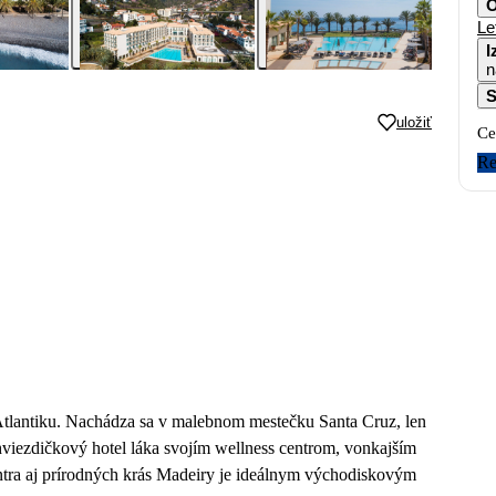
O
Le
I
n
S
uložiť
Ce
Re
 Atlantiku. Nachádza sa v malebnom mestečku Santa Cruz, len
rhviezdičkový hotel láka svojím wellness centrom, vonkajším
ntra aj prírodných krás Madeiry je ideálnym východiskovým