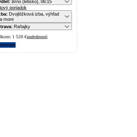
dlet
:
Brno (letisko), 06:15
tový poriadok
zba
:
Dvojlôžková izba, výhľad
a more
trava
:
Raňajky
lkom:
1 520 €
podrobnosti
zervujte