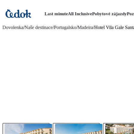
Last minute
All Inclusive
Pobytové zájazdy
Poz
viac fotografií (21)
Dovolenka
/
Naše destinace
/
Portugalsko
/
Madeira
/
Hotel Vila Gale San