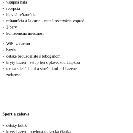
•
vstupná hala
•
recepcia
•
hlavná reštaurácia
•
reštaurácia à la carte - nutná rezervácia vopred
•
2 bary
•
konferenčná miestnosť
•
WiFi zadarmo
•
bazén
•
detské brouzdalište s toboganom
•
krytý bazén - vstup len s plaveckou čiapkou
•
terasa s lehátkami a slnečníkmi pri bazéne
zadarmo
Šport a zábava
•
detský kútik
•
krytý bazén - povinná plavecká čiapka