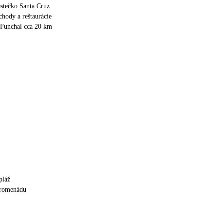
stečko Santa Cruz
hody a reštaurácie
 Funchal cca 20 km
pláž
promenádu