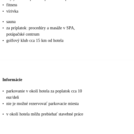
•
fitness
•
vírivka
•
sauna
•
za príplatok: procedúry a masáže v SPA,
potápačské centrum
•
golfový klub cca 15 km od hotela
Informácie
•
parkovanie v okolí hotela za poplatok cca 10
eur/deň
•
nie je možné rezervovať parkovacie miesta
•
v okolí hotela môžu prebiehať stavebné práce