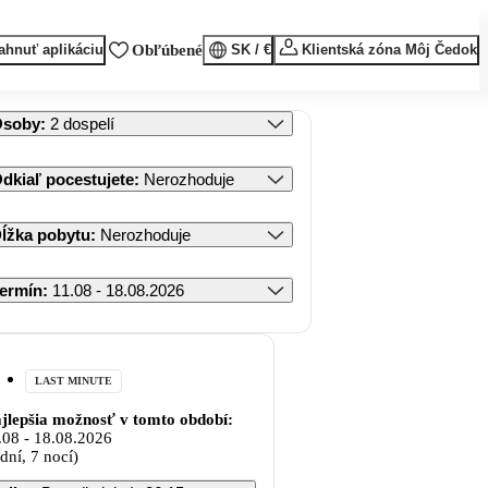
ahnuť aplikáciu
Obľúbené
SK / €
Klientská zóna Môj Čedok
Osoby
:
2 dospelí
dkiaľ pocestujete
:
Nerozhoduje
ĺžka pobytu
:
Nerozhoduje
ermín
:
11.08 - 18.08.2026
LAST MINUTE
jlepšia možnosť v tomto období:
.08
-
18.08.2026
 dní, 7 nocí)