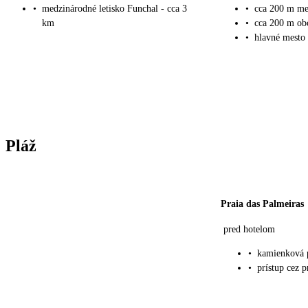
•
medzinárodné letisko Funchal - cca 3
•
cca 200 m me
km
•
cca 200 m obc
•
hlavné mesto
Pláž
Praia das Palmeiras
pred hotelom
•
kamienková 
•
prístup cez 