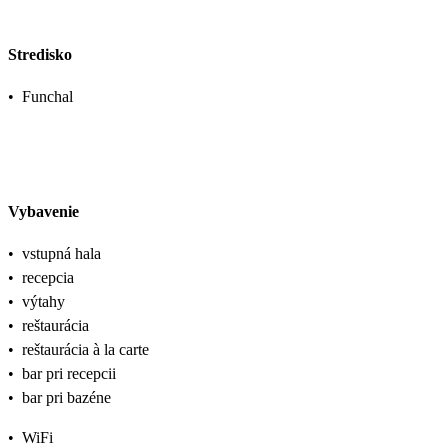
Stredisko
•
Funchal
Vybavenie
•
vstupná hala
•
recepcia
•
výtahy
•
reštaurácia
•
reštaurácia à la carte
•
bar pri recepcii
•
bar pri bazéne
•
WiFi