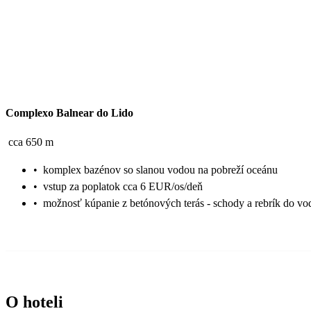
Complexo Balnear do Lido
cca 650 m
•
komplex bazénov so slanou vodou na pobreží oceánu
•
vstup za poplatok cca 6 EUR/os/deň
•
možnosť kúpanie z betónových terás - schody a rebrík do vo
O hoteli