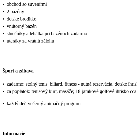
•
obchod so suvenírmi
•
2 bazény
•
detské brodítko
•
vnútorný bazén
•
slnečníky a lehátka pri bazénoch zadarmo
•
uteráky za vratnú zálohu
Šport a zábava
•
zadarmo: stolný tenis, biliard, fitness - nutná rezervácia, detské ih
•
za poplatok: tenisový kurt, masáže; 18-jamkové golfové ihrisko cc
•
každý deň večerný animačný program
Informácie