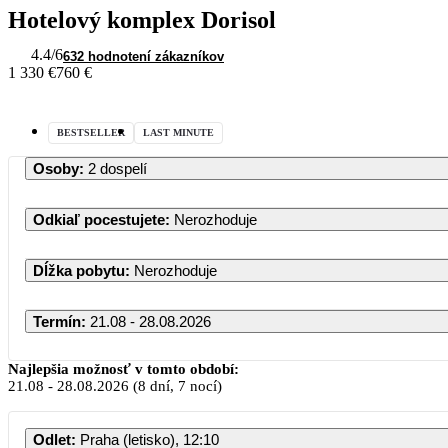
Hotelový komplex Dorisol
4.4
/6
632 hodnotení zákazníkov
1 330 €
760 €
BESTSELLER
LAST MINUTE
Osoby
:
2 dospelí
Odkiaľ pocestujete
:
Nerozhoduje
Dĺžka pobytu
:
Nerozhoduje
Termín
:
21.08 - 28.08.2026
Najlepšia možnosť v tomto období:
21.08
-
28.08.2026
(8 dní, 7 nocí)
Odlet
:
Praha (letisko), 12:10