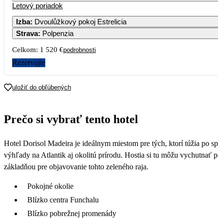
Letový poriadok
Izba
:
Dvoulůžkový pokoj Estrelicia
Strava
:
Polpenzia
Celkom:
1 520 €
podrobnosti
Rezervujte
uložiť do obľúbených
Prečo si vybrať tento hotel
Hotel Dorisol Madeira je ideálnym miestom pre tých, ktorí túžia po 
výhľady na Atlantik aj okolitú prírodu. Hostia si tu môžu vychutnať 
základňou pre objavovanie tohto zeleného raja.
Pokojné okolie
Blízko centra Funchalu
Blízko pobrežnej promenády