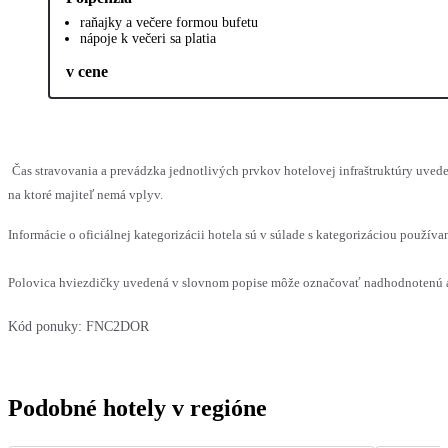
raňajky a večere formou bufetu
nápoje k večeri sa platia
v cene
Čas stravovania a prevádzka jednotlivých prvkov hotelovej infraštruktúry uv
na ktoré majiteľ nemá vplyv.
Informácie o oficiálnej kategorizácii hotela sú v súlade s kategorizáciou používan
Polovica hviezdičky uvedená v slovnom popise môže označovať nadhodnotenú al
Kód ponuky:
FNC2DOR
Podobné hotely v regióne