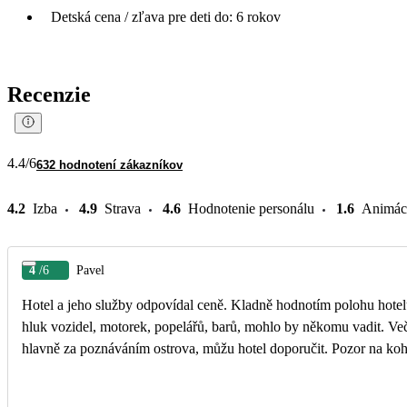
Detská cena / zľava pre deti do: 6 rokov
Recenzie
4.4
/6
632 hodnotení zákazníkov
4.2
Izba
4.9
Strava
4.6
Hodnotenie personálu
1.6
Animác
4
/6
Pavel
Hotel a jeho služby odpovídal ceně. Kladně hodnotím polohu hotelu,
hluk vozidel, motorek, popelářů, barů, mohlo by někomu vadit. Ve
hlavně za poznáváním ostrova, můžu hotel doporučit. Pozor na koh