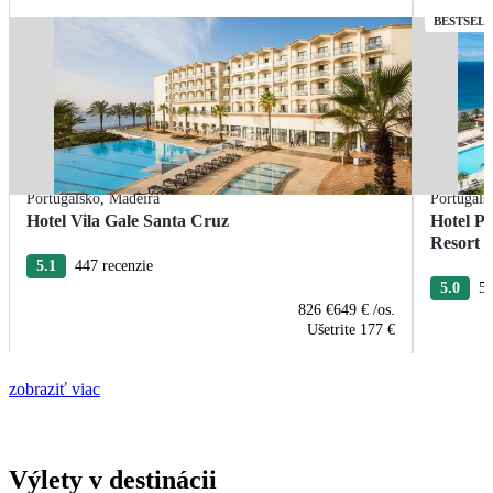
BESTSEL
Portugalsko
,
Madeira
Portugals
Hotel Vila Gale Santa Cruz
Hotel P
Resort
5.1
447 recenzie
5.0
58
826 €
649 €
/os.
Ušetrite
177 €
zobraziť viac
Výlety v destinácii