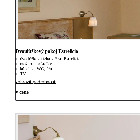
Dvoulůžkový pokoj Estrelicia
dvojlôžková izba v časti Estrelicia
možnosť prístelky
kúpeľňa, WC, fén
TV
zobraziť podrobnosti
v cene