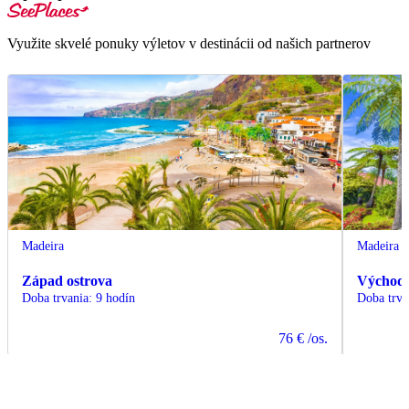
Využite skvelé ponuky výletov v destinácii od našich partnerov
Madeira
Madeira
Západ ostrova
Východ 
Doba trvania
:
9 hodín
Doba trva
76 €
/os.