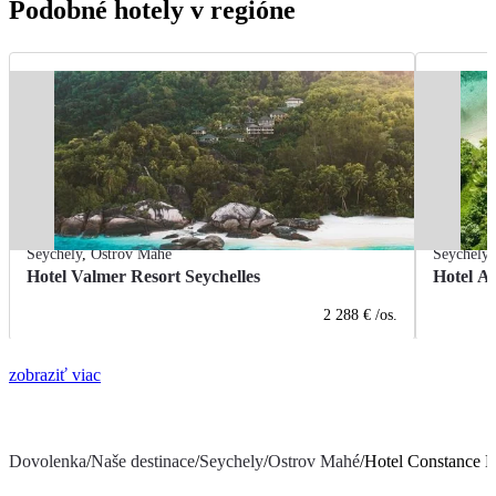
Podobné hotely v regióne
Seychely
,
Ostrov Mahé
Seychely
Hotel Valmer Resort Seychelles
Hotel An
2 288 €
/os.
zobraziť viac
Dovolenka
/
Naše destinace
/
Seychely
/
Ostrov Mahé
/
Hotel Constance E