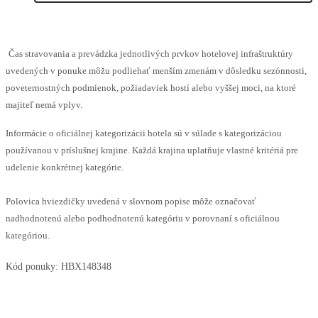
Čas stravovania a prevádzka jednotlivých prvkov hotelovej infraštruktúry
uvedených v ponuke môžu podliehať menším zmenám v dôsledku sezónnosti,
poveternostných podmienok, požiadaviek hostí alebo vyššej moci, na ktoré
majiteľ nemá vplyv.
Informácie o oficiálnej kategorizácii hotela sú v súlade s kategorizáciou
používanou v príslušnej krajine. Každá krajina uplatňuje vlastné kritériá pre
udelenie konkrétnej kategórie.
Polovica hviezdičky uvedená v slovnom popise môže označovať
nadhodnotenú alebo podhodnotenú kategóriu v porovnaní s oficiálnou
kategóriou.
Kód ponuky:
HBX148348