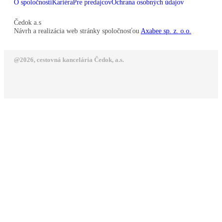
O spoločnosti
Kariéra
Pre predajcov
Ochrana osobných údajov
Čedok a.s
Návrh a realizácia web stránky spoločnosťou
Axabee sp. z. o.o.
@2026, cestovná kancelária Čedok, a.s.