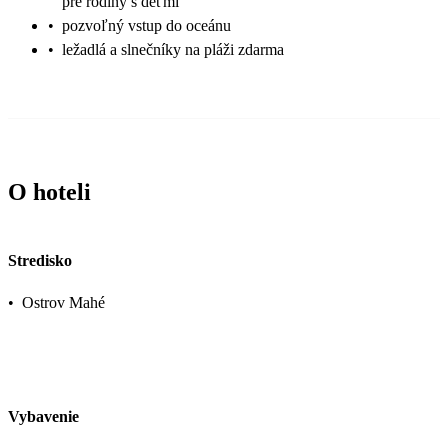
pre rodiny s deťmi
•
pozvoľný vstup do oceánu
•
ležadlá a slnečníky na pláži zdarma
O hoteli
Stredisko
•
Ostrov Mahé
Vybavenie