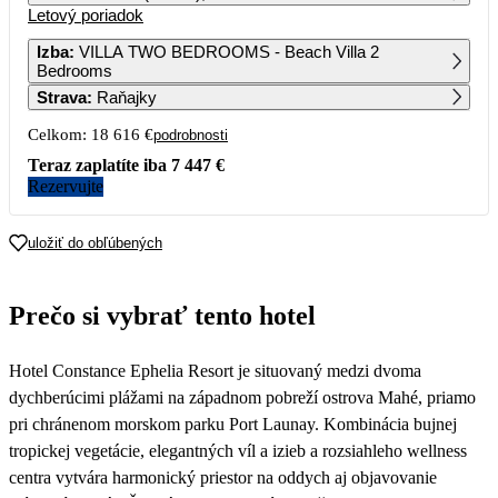
Letový poriadok
1
2
3
4
9 308
9 366
9 301
7 634
Izba
:
VILLA TWO BEDROOMS - Beach Villa 2
Bedrooms
5
6
7
8
9
10
11
Strava
:
Raňajky
8 487
7 423
Celkom:
18 616 €
podrobnosti
12
13
14
15
16
17
18
Teraz zaplatíte iba
7 447 €
Rezervujte
19
20
21
22
23
24
25
uložiť do obľúbených
26
27
28
29
30
31
8 123
Prečo si vybrať tento hotel
Hotel Constance Ephelia Resort je situovaný medzi dvoma
dychberúcimi plážami na západnom pobreží ostrova Mahé, priamo
pri chránenom morskom parku Port Launay. Kombinácia bujnej
tropickej vegetácie, elegantných víl a izieb a rozsiahleho wellness
centra vytvára harmonický priestor na oddych aj objavovanie