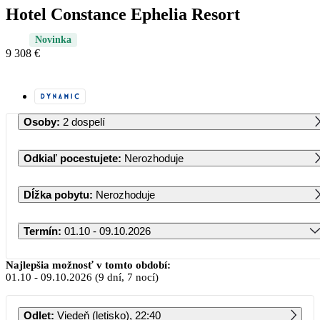
Hotel Constance Ephelia Resort
Novinka
9 308 €
Osoby
:
2 dospelí
Odkiaľ pocestujete
:
Nerozhoduje
Dĺžka pobytu
:
Nerozhoduje
Termín
:
01.10 - 09.10.2026
Október 2026
Najlepšia možnosť v tomto období:
01.10
-
09.10.2026
(9 dní, 7 nocí)
PO
UT
ST
ŠT
PI
SO
NE
Odlet
:
Viedeň (letisko), 22:40