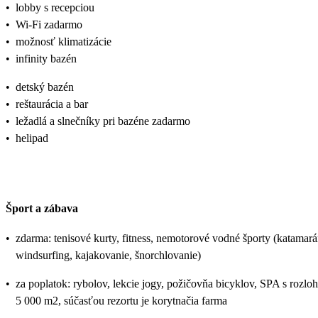
•
lobby s recepciou
•
Wi-Fi zadarmo
•
možnosť klimatizácie
•
infinity bazén
•
detský bazén
•
reštaurácia a bar
•
ležadlá a slnečníky pri bazéne zadarmo
•
helipad
Šport a zábava
•
zdarma: tenisové kurty, fitness, nemotorové vodné športy (katamará
windsurfing, kajakovanie, šnorchlovanie)
•
za poplatok: rybolov, lekcie jogy, požičovňa bicyklov, SPA s rozlo
5 000 m2, súčasťou rezortu je korytnačia farma