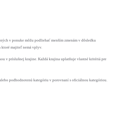
vedených v ponuke môžu podliehať menším zmenám v dôsledku
 ktoré majiteľ nemá vplyv.
ou v príslušnej krajine. Každá krajina uplatňuje vlastné kritériá pre
ebo podhodnotenú kategóriu v porovnaní s oficiálnou kategóriou.