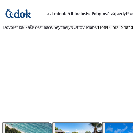
Last minute
All Inclusive
Pobytové zájazdy
Poz
viac fotografií (17)
Dovolenka
/
Naše destinace
/
Seychely
/
Ostrov Mahé
/
Hotel Coral Stran