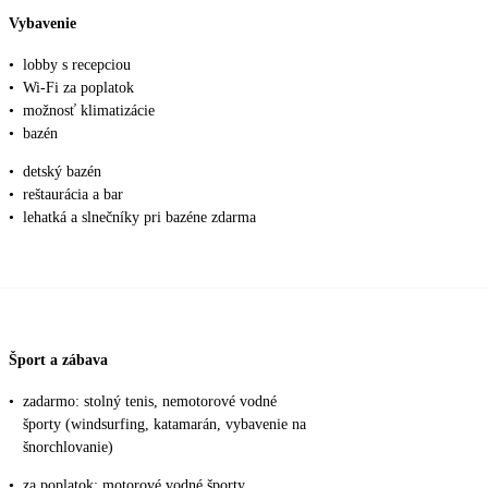
Vybavenie
•
lobby s recepciou
•
Wi-Fi za poplatok
•
možnosť klimatizácie
•
bazén
•
detský bazén
•
reštaurácia a bar
•
lehatká a slnečníky pri bazéne zdarma
Šport a zábava
•
zadarmo: stolný tenis, nemotorové vodné
športy (windsurfing, katamarán, vybavenie na
šnorchlovanie)
•
za poplatok: motorové vodné športy,