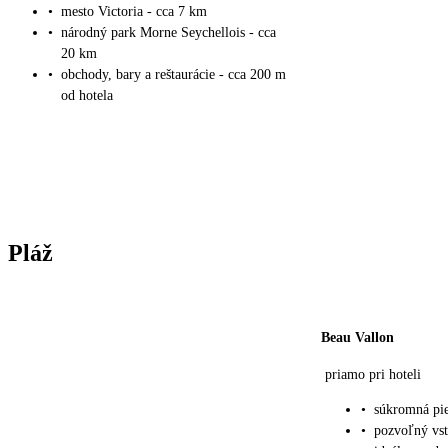
•
mesto Victoria - cca 7 km
•
národný park Morne Seychellois - cca
20 km
•
obchody, bary a reštaurácie - cca 200 m
od hotela
Pláž
Beau Vallon
priamo pri hoteli
•
súkromná pie
•
pozvoľný vs