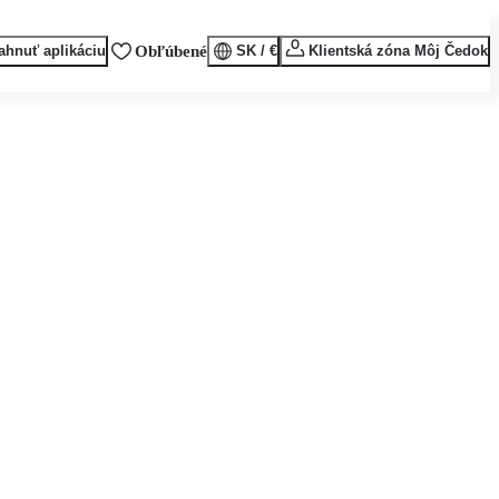
ahnuť aplikáciu
Obľúbené
SK / €
Klientská zóna Môj Čedok