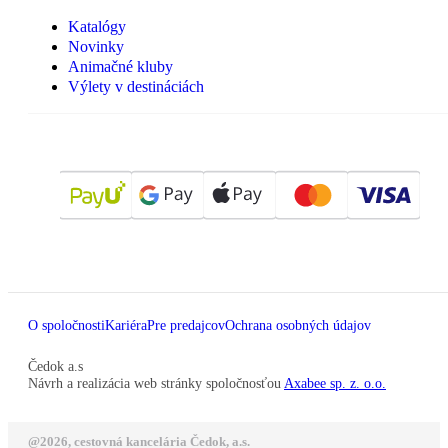
Katalógy
Novinky
Animačné kluby
Výlety v destináciách
O spoločnosti
Kariéra
Pre predajcov
Ochrana osobných údajov
Čedok a.s
Návrh a realizácia web stránky spoločnosťou
Axabee sp. z. o.o.
@2026, cestovná kancelária Čedok, a.s.