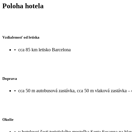
Poloha hotela
Vzdialenosť od letiska
•
cca 85 km letisko Barcelona
Doprava
•
cca 50 m autobusová zastávka, cca 50 m vlaková zastávka – 
Okolie
•
v hotelovej časti turistického mestečka Santa Susanna na hla