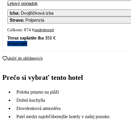
Letový poriadok
Izba
:
Dvojlôžková izba
Strava
:
Polpenzia
Celkom:
874 €
podrobnosti
Teraz zaplatíte iba
351 €
Rezervujte
uložiť do obľúbených
Prečo si vybrať tento hotel
Poloha priamo na pláži
Dobrá kuchyňa
Dovolenková atmosféra
Patrí medzi najobľúbenejšie hotely v našej ponuke.