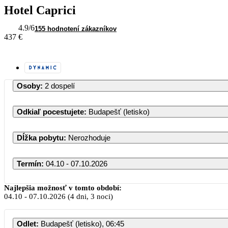
Hotel Caprici
4.9
/6
155 hodnotení zákazníkov
437 €
Osoby
:
2 dospelí
Odkiaľ pocestujete
:
Budapešť (letisko)
Dĺžka pobytu
:
Nerozhoduje
Termín
:
04.10 - 07.10.2026
Najlepšia možnosť v tomto období:
04.10
-
07.10.2026
(4 dni, 3 noci)
Odlet
:
Budapešť (letisko), 06:45