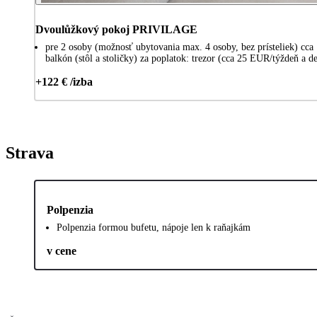
Dvoulůžkový pokoj PRIVILAGE
pre 2 osoby (možnosť ubytovania max. 4 osoby, bez prísteliek) c
balkón (stôl a stoličky) za poplatok: trezor (cca 25 EUR/týždeň a 
+122 € /izba
Strava
Polpenzia
Polpenzia formou bufetu, nápoje len k raňajkám
v cene