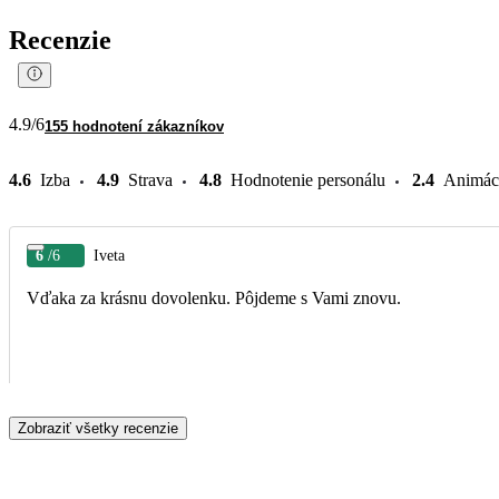
Recenzie
4.9
/6
155 hodnotení zákazníkov
4.6
Izba
4.9
Strava
4.8
Hodnotenie personálu
2.4
Animác
6
/6
Iveta
Vďaka za krásnu dovolenku. Pôjdeme s Vami znovu.
Zobraziť všetky recenzie