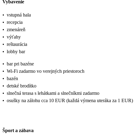
Vybavenie
•
vstupná hala
•
recepcia
•
zmenáreň
•
výťahy
•
reštaurácia
•
lobby bar
•
bar pri bazéne
•
Wi-Fi zadarmo vo verejných priestoroch
•
bazén
•
detské brodítko
•
slnečná terasa s lehátkami a slnečníkmi zadarmo
•
osušky na zálohu cca 10 EUR (každá výmena uteráka za 1 EUR)
Šport a zábava