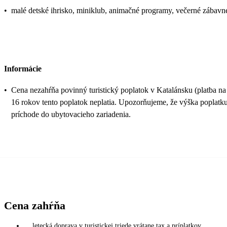
•
malé detské ihrisko, miniklub, animačné programy, večerné zábavné
Informácie
•
Cena nezahŕňa povinný turistický poplatok v Katalánsku (platba na 
16 rokov tento poplatok neplatia. Upozorňujeme, že výška poplat
príchode do ubytovacieho zariadenia.
Cena zahŕňa
letecká doprava v turistickej triede vrátane tax a príplatkov