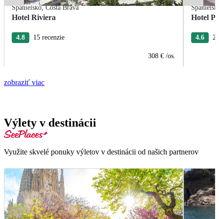
Španielsko
,
Costa Brava
Španielsk
Hotel Riviera
Hotel P
4.8
15 recenzie
4.6
29
308 €
/os.
zobraziť viac
Výlety v destinácii
Využite skvelé ponuky výletov v destinácii od našich partnerov