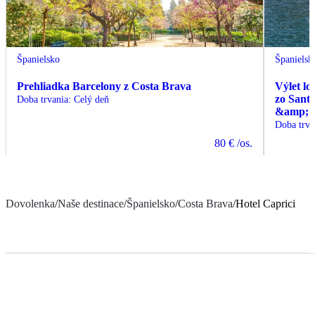
Španielsko
Španielsk
Prehliadka Barcelony z Costa Brava
Výlet l
zo Sant
Doba trvania
:
Celý deň
&amp; C
Doba trva
80 €
/os.
Dovolenka
/
Naše destinace
/
Španielsko
/
Costa Brava
/
Hotel Caprici