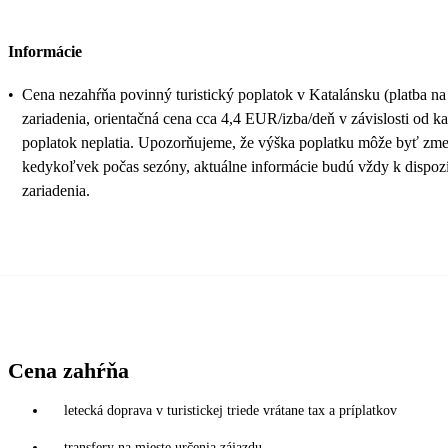
Informácie
•
Cena nezahŕňa povinný turistický poplatok v Katalánsku (platba n
zariadenia, orientačná cena cca 4,4 EUR/izba/deň v závislosti od ka
poplatok neplatia. Upozorňujeme, že výška poplatku môže byť zm
kedykoľvek počas sezóny, aktuálne informácie budú vždy k dispozí
zariadenia.
Cena zahŕňa
letecká doprava v turistickej triede vrátane tax a príplatkov
transfery na mieste určenia zájazdu