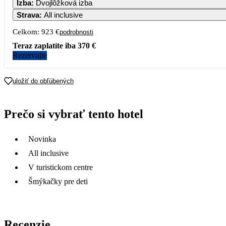
Izba
:
Dvojlôžková izba
1 268
Strava
:
All inclusive
7
8
9
10
11
12
Celkom:
923 €
podrobnosti
503
872
Teraz zaplatíte iba
370 €
14
15
16
17
18
19
Rezervujte
466
661
21
22
23
24
25
26
uložiť do obľúbených
462
772
28
29
30
Prečo si vybrať tento hotel
433
446
422
Novinka
All inclusive
V turistickom centre
Šmýkačky pre deti
Recenzie