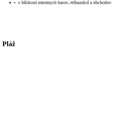
•
v blízkosti miestnych barov, reštaurácií a obchodov
Pláž