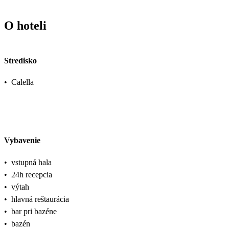
O hoteli
Stredisko
•
Calella
Vybavenie
•
vstupná hala
•
24h recepcia
•
výtah
•
hlavná reštaurácia
•
bar pri bazéne
•
bazén