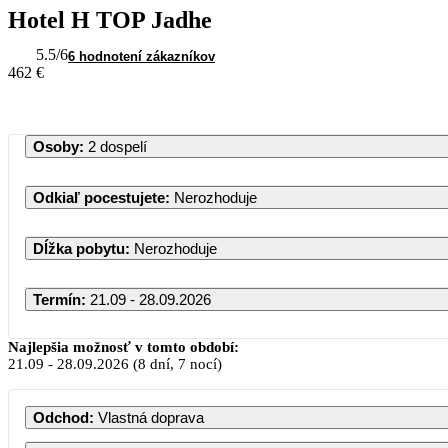
Hotel H TOP Jadhe
5.5
/6
6 hodnotení zákazníkov
462 €
Osoby
:
2 dospelí
Odkiaľ pocestujete
:
Nerozhoduje
Dĺžka pobytu
:
Nerozhoduje
Termín
:
21.09 - 28.09.2026
September 2026
Najlepšia možnosť v tomto období:
21.09
-
28.09.2026
(8 dní, 7 nocí)
PO
UT
ST
ŠT
PI
SO
Odchod
:
Vlastná doprava
1
2
3
4
5