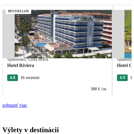
BESTSELLER
Španielsko
,
Costa Brava
Španielsk
Hotel Riviera
Hotel Ca
4.8
16 recenzie
4.9
15
308 €
/os.
zobraziť viac
Výlety v destinácii