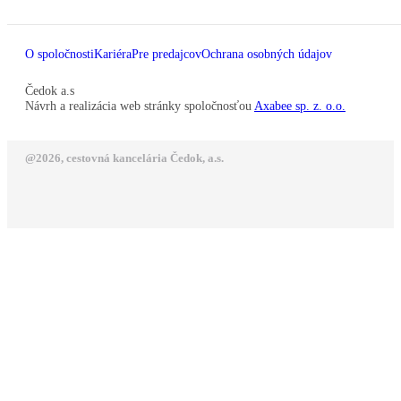
O spoločnosti
Kariéra
Pre predajcov
Ochrana osobných údajov
Čedok a.s
Návrh a realizácia web stránky spoločnosťou
Axabee sp. z. o.o.
@2026, cestovná kancelária Čedok, a.s.