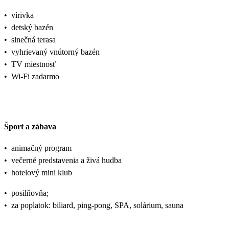
•
vírivka
•
detský bazén
•
slnečná terasa
•
vyhrievaný vnútorný bazén
•
TV miestnosť
•
Wi-Fi zadarmo
Šport a zábava
•
animačný program
•
večerné predstavenia a živá hudba
•
hotelový mini klub
•
posilňovňa;
•
za poplatok: biliard, ping-pong, SPA, solárium, sauna