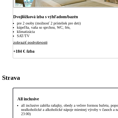
Dvojlôžková izba s výhľadom/bazén
pre 2 osoby (možnosť 2 prísteliek pre deti)
kúpeľňa, vaňa so sprchou, WC; fén,
klimatizácia
SAT/TV
zobraziť podrobnosti
+184 € /izba
Strava
All inclusive
all inclusive zahŕňa raňajky, obedy a večere formou bufetu, popo
nealkoholické a alkoholické nápoje miestnej výroby v časoch a 
23:00)