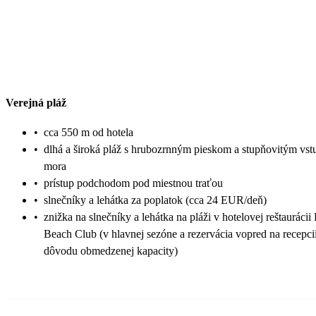
Verejná pláž
•
cca 550 m od hotela
•
dlhá a široká pláž s hrubozrnným pieskom a stupňovitým vs
mora
•
prístup podchodom pod miestnou traťou
•
slnečníky a lehátka za poplatok (cca 24 EUR/deň)
•
znižka na slnečníky a lehátka na pláži v hotelovej reštaurácii
Beach Club (v hlavnej sezóne a rezervácia vopred na recepci
dôvodu obmedzenej kapacity)