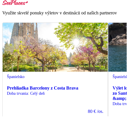
Využite skvelé ponuky výletov v destinácii od našich partnerov
Španielsko
Španielsk
Prehliadka Barcelony z Costa Brava
Výlet l
zo Sant
Doba trvania
:
Celý deň
&amp; C
Doba trva
80 €
/os.