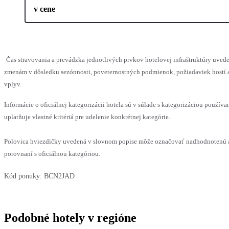
v cene
Čas stravovania a prevádzka jednotlivých prvkov hotelovej infraštruktúry uv
zmenám v dôsledku sezónnosti, poveternostných podmienok, požiadaviek hostí a
vplyv.
Informácie o oficiálnej kategorizácii hotela sú v súlade s kategorizáciou používa
uplatňuje vlastné kritériá pre udelenie konkrétnej kategórie.
Polovica hviezdičky uvedená v slovnom popise môže označovať nadhodnotenú 
porovnaní s oficiálnou kategóriou.
Kód ponuky:
BCN2JAD
Podobné hotely v regióne