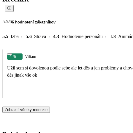
5.5
/6
6 hodnotení zákazníkov
5.5
Izba
5.6
Strava
4.3
Hodnotenie personálu
1.8
Animác
4
/6
Viliam
Užil sem si dovolenou podle sebe ale let děs a jen problémy a chov
děs jinak vše ok
Zobraziť všetky recenzie