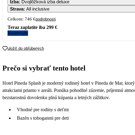
Izba
:
Dvojlôžková izba deluxe
Strava
:
All inclusive
7
8
Celkom:
746 €
podrobnosti
Teraz zaplatíte iba
299 €
14
15
Rezervujte
21
22
uložiť do obľúbených
814
28
29
Prečo si vybrať tento hotel
426
429
Hotel Pineda Splash je moderný rodinný hotel v Pineda de Mar, kto
atrakciami priamo v areáli. Ponúka pohodlné zázemie, príjemnú atmosfé
bezstarostnú dovolenku plnú kúpania a letných zážitkov.
Vhodné pre rodiny s deťmi
Bazén s toboganmi pre deti