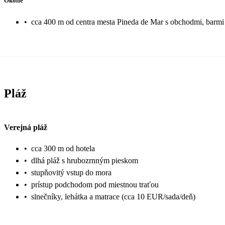
Okolie
•
cca 400 m od centra mesta Pineda de Mar s obchodmi, barmi 
Pláž
Verejná pláž
•
cca 300 m od hotela
•
dlhá pláž s hrubozrnným pieskom
•
stupňovitý vstup do mora
•
prístup podchodom pod miestnou traťou
•
slnečníky, lehátka a matrace (cca 10 EUR/sada/deň)