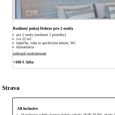
Rodinný pokoj Deluxe pro 2 osoby
pre 2 osoby (možnosť 2 prístelky)
cca 22 m2
kúpeľňa, vaňa so sprchovým kútom, WC
klimatizácia
zobraziť podrobnosti
+160 € /izba
Strava
All inclusive
all inclusive zahŕňa formou bufetu raňajky (8.00-10.00), obedy