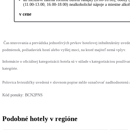
(11.00-13.00, 16.00-18.00) nealkoholické nápoje a miestne alk
v cene
Čas stravovania a prevádzka jednotlivých prvkov hotelovej infraštruktúry uv
podmienok, požiadaviek hostí alebo vyššej moci, na ktoré majiteľ nemá vplyv.
Informácie o oficiálnej kategorizácii hotela sú v súlade s kategorizáciou používan
kategórie.
Polovica hviezdičky uvedená v slovnom popise môže označovať nadhodnotenú al
Kód ponuky:
BCN2PNS
Podobné hotely v regióne