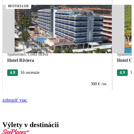
BESTSELLER
Španielsko
,
Costa Brava
Španielsk
Hotel Riviera
Hotel Ca
4.8
16 recenzie
4.9
15
308 €
/os.
zobraziť viac
Výlety v destinácii