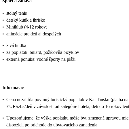
Šport a zábava
•
stolný tenis
•
detský kútik a ihrisko
•
Miniklub (4-12 rokov)
•
animácie pre deti aj dospelých
•
živá hudba
•
za poplatok: biliard, požičovňa bicyklov
•
externá ponuka: vodné športy na pláži
Informácie
•
Cena nezahŕňa povinný turistický poplatok v Katalánsku (platba na
EUR/izba/deň v závislosti od kategórie hotela; deti do 16 rokov tent
•
Upozorňujeme, že výška poplatku môže byť zmenená úpravou miest
dispozícii po príchode do ubytovacieho zariadenia.