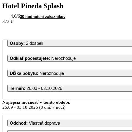
Hotel Pineda Splash
4.6
/6
30 hodnotení zákazníkov
373 €
Osoby
:
2 dospelí
Odkiaľ pocestujete
:
Nerozhoduje
Dĺžka pobytu
:
Nerozhoduje
Termín
:
26.09 - 03.10.2026
Najlepšia možnosť v tomto období:
26.09
-
03.10.2026
(8 dní, 7 nocí)
PO
UT
Odchod
:
Vlastná doprava
1