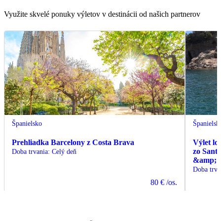
Využite skvelé ponuky výletov v destinácii od našich partnerov
Španielsko
Španielsk
Prehliadka Barcelony z Costa Brava
Výlet l
zo Sant
Doba trvania
:
Celý deň
&amp; C
Doba trva
80 €
/os.