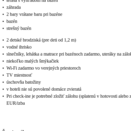
•
terasa s výhľadom na bazén
•
záhrada
•
2 bary vrátane baru pri bazéne
•
bazén
•
strešný bazén
•
2 detské brodziská (pre deti od 1,2 m)
•
vodné ihrisko
•
slnečníky, lehátka a matrace pri bazénoch zadarmo, uteráky na zá
•
niekoľko malých šmýkačiek
•
Wi-Fi zadarmo vo verejných priestoroch
•
TV miestnosť
•
úschovňa batožiny
•
v hoteli nie sú povolené domáce zvieratá
•
Pri check-ine je potrebné zložiť zálohu (splatenú v hotovosti alebo
EUR/izba