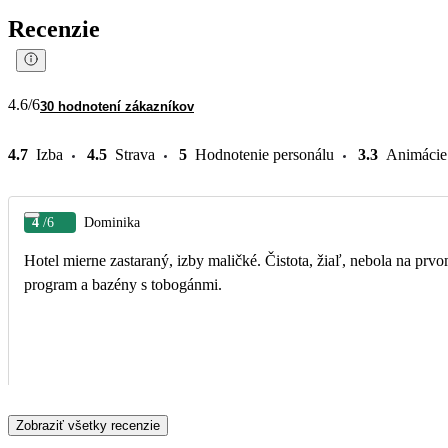
Recenzie
4.6
/6
30 hodnotení zákazníkov
4.7
Izba
4.5
Strava
5
Hodnotenie personálu
3.3
Animácie
4
/6
Dominika
Hotel mierne zastaraný, izby maličké. Čistota, žiaľ, nebola na prvo
program a bazény s tobogánmi.
Zobraziť všetky recenzie