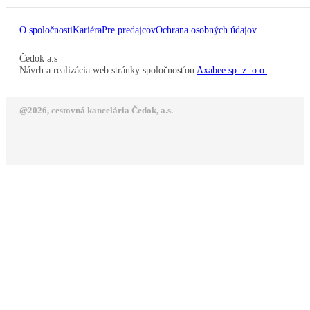
O spoločnosti
Kariéra
Pre predajcov
Ochrana osobných údajov
Čedok a.s
Návrh a realizácia web stránky spoločnosťou
Axabee sp. z. o.o.
@2026, cestovná kancelária Čedok, a.s.