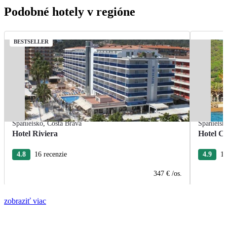
Podobné hotely v regióne
BESTSELLER
Španielsko
,
Costa Brava
Španielsk
Hotel Riviera
Hotel Ca
4.8
16 recenzie
4.9
15
347 €
/os.
zobraziť viac