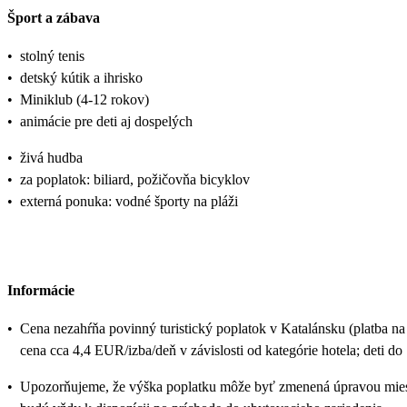
Šport a zábava
•
stolný tenis
•
detský kútik a ihrisko
•
Miniklub (4-12 rokov)
•
animácie pre deti aj dospelých
•
živá hudba
•
za poplatok: biliard, požičovňa bicyklov
•
externá ponuka: vodné športy na pláži
Informácie
•
Cena nezahŕňa povinný turistický poplatok v Katalánsku (platba na
cena cca 4,4 EUR/izba/deň v závislosti od kategórie hotela; deti do
•
Upozorňujeme, že výška poplatku môže byť zmenená úpravou miest