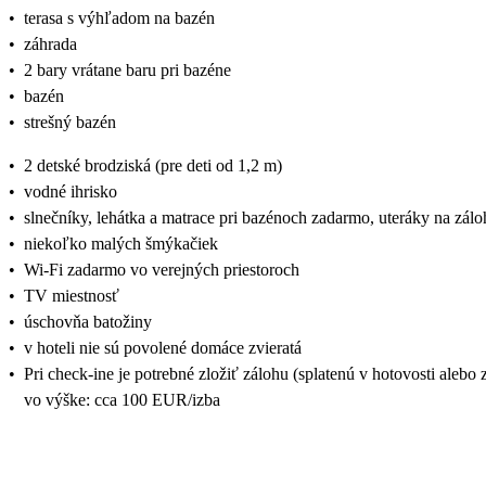
•
terasa s výhľadom na bazén
•
záhrada
•
2 bary vrátane baru pri bazéne
•
bazén
•
strešný bazén
•
2 detské brodziská (pre deti od 1,2 m)
•
vodné ihrisko
•
slnečníky, lehátka a matrace pri bazénoch zadarmo, uteráky na zá
•
niekoľko malých šmýkačiek
•
Wi-Fi zadarmo vo verejných priestoroch
•
TV miestnosť
•
úschovňa batožiny
•
v hoteli nie sú povolené domáce zvieratá
•
Pri check-ine je potrebné zložiť zálohu (splatenú v hotovosti alebo
vo výške: cca 100 EUR/izba