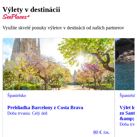
Výlety v destinácii
Využite skvelé ponuky výletov v destinácii od našich partnerov
Španielsko
Španielsk
Prehliadka Barcelony z Costa Brava
Výlet l
zo Sant
Doba trvania
:
Celý deň
&amp; C
Doba trva
80 €
/os.