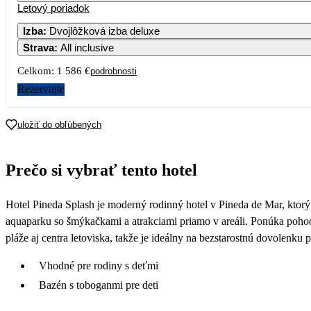
Letový poriadok
Izba
:
Dvojlôžková izba deluxe
Strava
:
All inclusive
3
4
5
6
Celkom:
1 586 €
podrobnosti
10
11
12
13
Rezervujte
17
18
19
20
uložiť do obľúbených
24
25
26
27
Prečo si vybrať tento hotel
31
Hotel Pineda Splash je moderný rodinný hotel v Pineda de Mar, kto
aquaparku so šmýkačkami a atrakciami priamo v areáli. Ponúka pohod
pláže aj centra letoviska, takže je ideálny na bezstarostnú dovolenku 
Vhodné pre rodiny s deťmi
Bazén s toboganmi pre deti