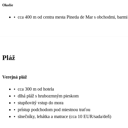
Okolie
•
cca 400 m od centra mesta Pineda de Mar s obchodmi, barmi 
Pláž
Verejná pláž
•
cca 300 m od hotela
•
dlhá pláž s hrubozrnným pieskom
•
stupňovitý vstup do mora
•
prístup podchodom pod miestnou traťou
•
slnečníky, lehátka a matrace (cca 10 EUR/sada/deň)