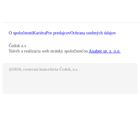
O spoločnosti
Kariéra
Pre predajcov
Ochrana osobných údajov
Čedok a.s
Návrh a realizácia web stránky spoločnosťou
Axabee sp. z. o.o.
@2026, cestovná kancelária Čedok, a.s.