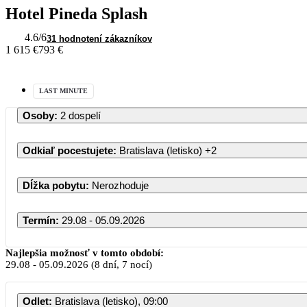
Hotel Pineda Splash
4.6
/6
31 hodnotení zákazníkov
1 615 €
793 €
LAST MINUTE
Osoby
:
2 dospelí
Odkiaľ pocestujete
:
Bratislava (letisko)
+2
Dĺžka pobytu
:
Nerozhoduje
Termín
:
29.08 - 05.09.2026
August 
Najlepšia možnosť v tomto období:
29.08
-
05.09.2026
(8 dní, 7 nocí)
PO
UT
ST
ŠT
Odlet
:
Bratislava (letisko), 09:00