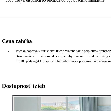
budú vždy k dispozícii po príchode do ubytovacieho zariadenia.
Cena zahŕňa
letecká doprava v turistickej triede vrátane tax a príplatkov transfe
stravovanie v rozsahu uvedenom pri ubytovacom zariadení služby
10.10. je delegát k dispozícii len telefonicky poistenie podľa zákon
Dostupnosť izieb