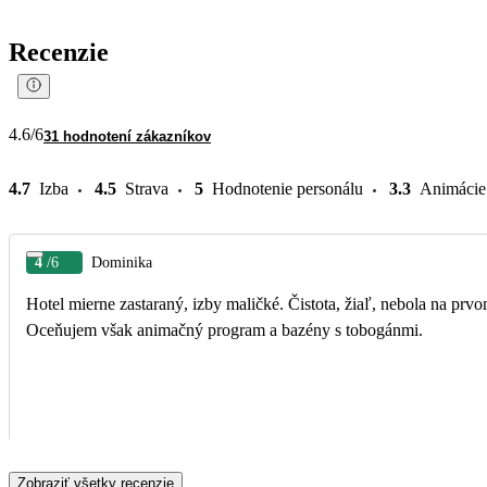
Recenzie
4.6
/6
31 hodnotení zákazníkov
4.7
Izba
4.5
Strava
5
Hodnotenie personálu
3.3
Animácie
4
/6
Dominika
Hotel mierne zastaraný, izby maličké. Čistota, žiaľ, nebola na prvom 
Oceňujem však animačný program a bazény s tobogánmi.
Zobraziť všetky recenzie