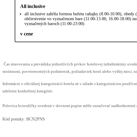
All inclusive
all inclusive zahŕňa formou bufetu raňajky (8.00-10.00), obedy
občerstvenie vo vyznačenom bare (11.00-13.00, 16.00-18.00) ne
vyznačených baroch (11:00-23:00)
v cene
Čas stravovania a prevádzka jednotlivých prvkov hotelovej infraštruktúry u
sezónnosti, poveternostných podmienok, požiadaviek hostí alebo vyššej moci, na
Informácie o oficiálnej kategorizácii hotela sú v súlade s kategorizáciou používan
udelenie konkrétnej kategórie.
Polovica hviezdičky uvedená v slovnom popise môže označovať nadhodnotenú al
Kód ponuky:
BCN2PNS