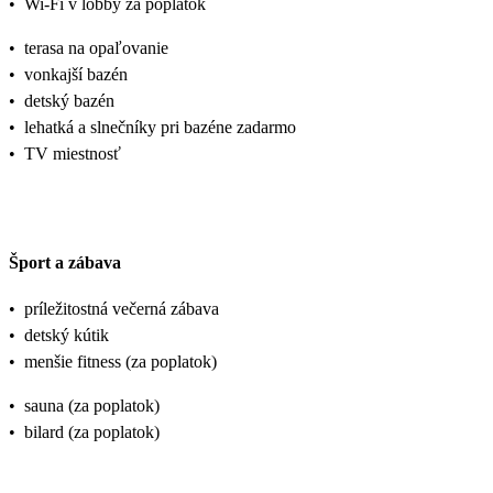
•
Wi-Fi v lobby za poplatok
•
terasa na opaľovanie
•
vonkajší bazén
•
detský bazén
•
lehatká a slnečníky pri bazéne zadarmo
•
TV miestnosť
Šport a zábava
•
príležitostná večerná zábava
•
detský kútik
•
menšie fitness (za poplatok)
•
sauna (za poplatok)
•
bilard (za poplatok)