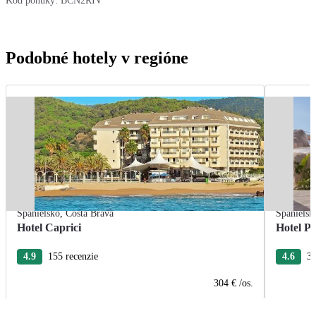
Kód ponuky:
BCN2RIV
Podobné hotely v regióne
Španielsko
,
Costa Brava
Španielsk
Hotel Caprici
Hotel P
4.9
155 recenzie
4.6
30
304 €
/os.