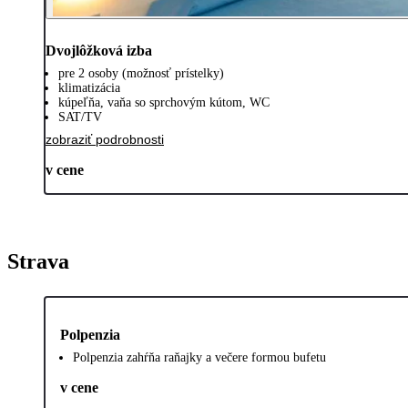
Dvojlôžková izba
pre 2 osoby (možnosť prístelky)
klimatizácia
kúpeľňa, vaňa so sprchovým kútom, WC
SAT/TV
zobraziť podrobnosti
v cene
Strava
Polpenzia
Polpenzia zahŕňa raňajky a večere formou bufetu
v cene