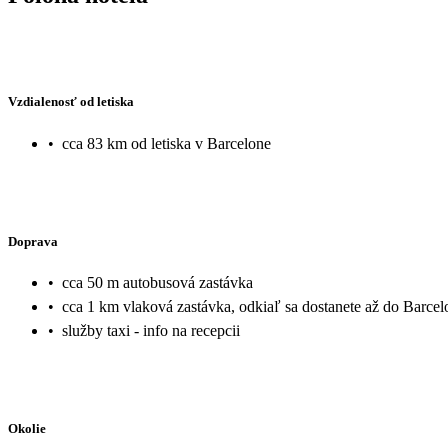
Vzdialenosť od letiska
•
cca 83 km od letiska v Barcelone
Doprava
•
cca 50 m autobusová zastávka
•
cca 1 km vlaková zastávka, odkiaľ sa dostanete až do Barce
•
služby taxi - info na recepcii
Okolie