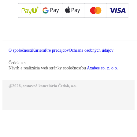
O spoločnosti
Kariéra
Pre predajcov
Ochrana osobných údajov
Čedok a.s
Návrh a realizácia web stránky spoločnosťou
Axabee sp. z. o.o.
@2026, cestovná kancelária Čedok, a.s.