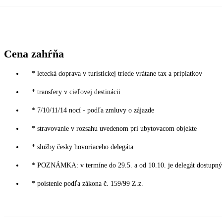
Cena zahŕňa
* letecká doprava v turistickej triede vrátane tax a príplatkov
* transfery v cieľovej destinácii
* 7/10/11/14 nocí - podľa zmluvy o zájazde
* stravovanie v rozsahu uvedenom pri ubytovacom objekte
* služby česky hovoriaceho delegáta
* POZNÁMKA: v termíne do 29.5. a od 10.10. je delegát dostupný 
* poistenie podľa zákona č. 159/99 Z.z.