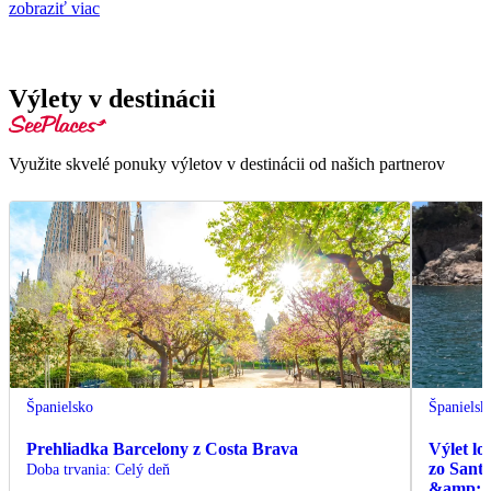
zobraziť viac
Výlety v destinácii
Využite skvelé ponuky výletov v destinácii od našich partnerov
Španielsko
Španielsk
Prehliadka Barcelony z Costa Brava
Výlet l
zo Sant
Doba trvania
:
Celý deň
&amp; C