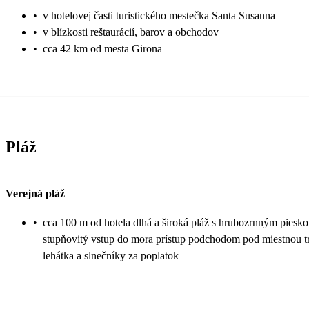
•
v hotelovej časti turistického mestečka Santa Susanna
•
v blízkosti reštaurácií, barov a obchodov
•
cca 42 km od mesta Girona
Pláž
Verejná pláž
•
cca 100 m od hotela dlhá a široká pláž s hrubozrnným piesk
stupňovitý vstup do mora prístup podchodom pod miestnou t
lehátka a slnečníky za poplatok