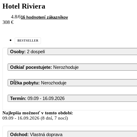
Hotel Riviera
4.8
/6
16 hodnotení zákazníkov
308 €
BESTSELLER
Osoby
:
2 dospelí
Odkiaľ pocestujete
:
Nerozhoduje
Dĺžka pobytu
:
Nerozhoduje
Termín
:
09.09 - 16.09.2026
September 2026
Najlepšia možnosť v tomto období:
09.09
-
16.09.2026
(8 dní, 7 nocí)
PO
UT
ST
ŠT
PI
Odchod
:
Vlastná doprava