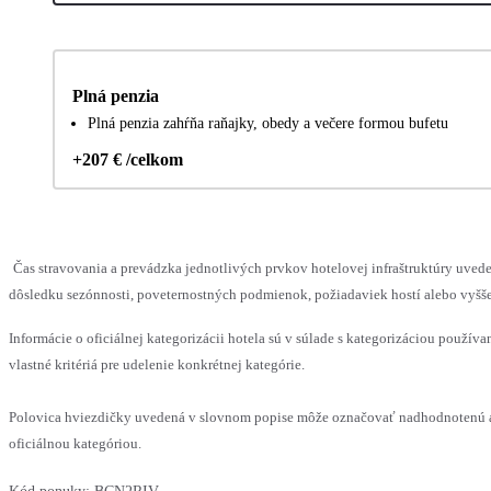
Plná penzia
Plná penzia zahŕňa raňajky, obedy a večere formou bufetu
+207 € /celkom
Čas stravovania a prevádzka jednotlivých prvkov hotelovej infraštruktúry u
dôsledku sezónnosti, poveternostných podmienok, požiadaviek hostí alebo vyššej
Informácie o oficiálnej kategorizácii hotela sú v súlade s kategorizáciou používa
vlastné kritériá pre udelenie konkrétnej kategórie.
Polovica hviezdičky uvedená v slovnom popise môže označovať nadhodnotenú a
oficiálnou kategóriou.