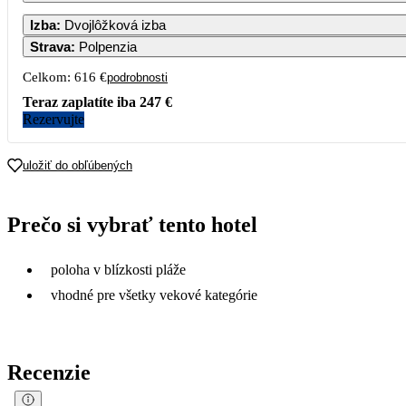
1
2
3
4
Izba
:
Dvojlôžková izba
347
Strava
:
Polpenzia
7
8
9
10
11
Celkom:
616 €
podrobnosti
308
Teraz zaplatíte iba
247 €
14
15
16
17
18
Rezervujte
21
22
23
24
25
uložiť do obľúbených
896
28
29
30
Prečo si vybrať tento hotel
poloha v blízkosti pláže
vhodné pre všetky vekové kategórie
Recenzie