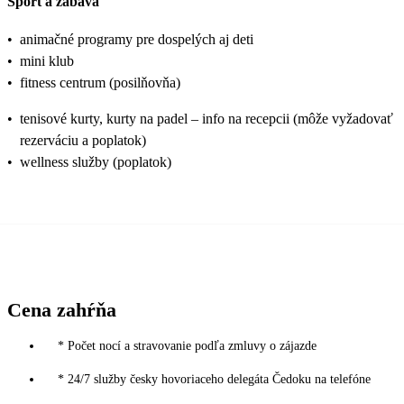
Šport a zábava
•
animačné programy pre dospelých aj deti
•
mini klub
•
fitness centrum (posilňovňa)
•
tenisové kurty, kurty na padel – info na recepcii (môže vyžadovať
rezerváciu a poplatok)
•
wellness služby (poplatok)
Cena zahŕňa
* Počet nocí a stravovanie podľa zmluvy o zájazde
* 24/7 služby česky hovoriaceho delegáta Čedoku na telefóne