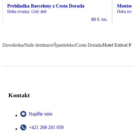
Prehliadka Barcelony z Costa Dorada
Montserr
Doba trvania
:
Celý deň
Doba trva
80 €
/os.
Dovolenka
/
Naše destinace
/
Španielsko
/
Costa Dorada
/
Hotel Estival P
Kontakt
Napíšte nám
+421 268 201 050