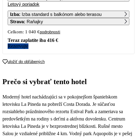
Letový poriadok
1
2
3
4
Izba
:
Izba standard s balkónom alebo terasou
Strava
:
Raňajky
5
6
7
8
9
10
11
751
737
694
Celkom:
1 040 €
podrobnosti
12
13
14
15
16
17
18
Teraz zaplatíte iba
416 €
736
668
655
660
565
520
575
Rezervujte
19
20
21
22
23
24
25
569
633
646
642
660
643
658
uložiť do obľúbených
26
27
28
29
30
31
572
580
Prečo si vybrať tento hotel
Moderný hotel nachádzajúci sa v pokojnejšom španielskom
letovisku La Pineda na pobreží Costa Dorada. Je súčasťou
rozsiahleho prázdninového rezortu Estival Park a zameriava sa
predovšetkým na rodiny s deťmi a aktívnu dovolenku. Centrum
letoviska La Pineda je v bezprostrednej blízkosti. Rušné mesto
Salou je vzdialené približne 4 km. Vodný park Aquopolis je v pešej