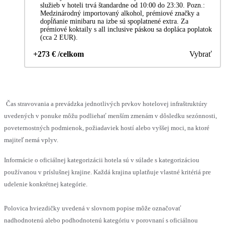
služieb v hoteli trvá štandardne od 10:00 do 23:30. Pozn.:
Medzinárodný importovaný alkohol, prémiové značky a
dopĺňanie minibaru na izbe sú spoplatnené extra. Za
prémiové koktaily s all inclusive páskou sa dopláca poplatok
(cca 2 EUR).
+273 € /celkom
Vybrať
Čas stravovania a prevádzka jednotlivých prvkov hotelovej infraštruktúry
uvedených v ponuke môžu podliehať menším zmenám v dôsledku sezónnosti,
poveternostných podmienok, požiadaviek hostí alebo vyššej moci, na ktoré
majiteľ nemá vplyv.
Informácie o oficiálnej kategorizácii hotela sú v súlade s kategorizáciou
používanou v príslušnej krajine. Každá krajina uplatňuje vlastné kritériá pre
udelenie konkrétnej kategórie.
Polovica hviezdičky uvedená v slovnom popise môže označovať
nadhodnotenú alebo podhodnotenú kategóriu v porovnaní s oficiálnou