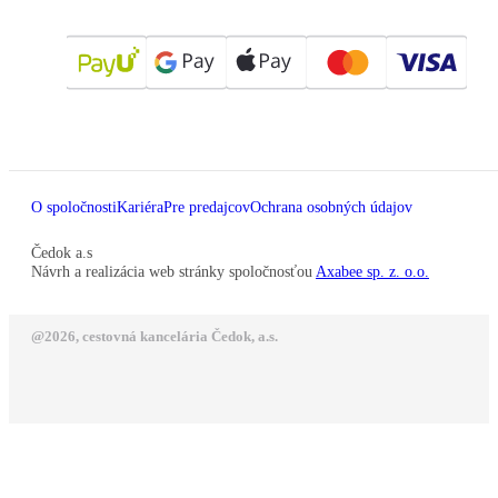
O spoločnosti
Kariéra
Pre predajcov
Ochrana osobných údajov
Čedok a.s
Návrh a realizácia web stránky spoločnosťou
Axabee sp. z. o.o.
@2026, cestovná kancelária Čedok, a.s.