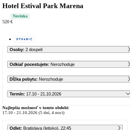
Hotel Estival Park Marena
Novinka
520 €
Osoby
:
2 dospelí
Odkiaľ pocestujete
:
Nerozhoduje
Dĺžka pobytu
:
Nerozhoduje
Termín
:
17.10 - 21.10.2026
Október 2026
Najlepšia možnosť v tomto období:
17.10
-
21.10.2026
(5 dní, 4 noci)
PO
UT
ST
ŠT
PI
SO
NE
Odlet
:
Bratislava (letisko), 22:45