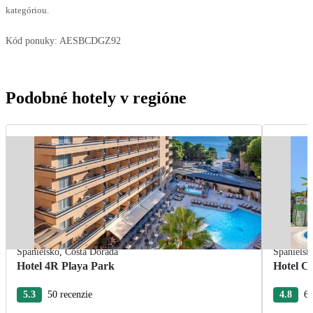
kategóriou.
Kód ponuky:
AESBCDGZ92
Podobné hotely v regióne
Španielsko
,
Costa Dorada
Španielsk
Hotel 4R Playa Park
Hotel C
5.3
50 recenzie
4.8
6 