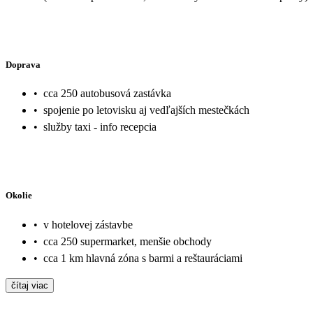
Doprava
•
cca 250 autobusová zastávka
•
spojenie po letovisku aj vedľajších mestečkách
•
služby taxi - info recepcia
Okolie
•
v hotelovej zástavbe
•
cca 250 supermarket, menšie obchody
•
cca 1 km hlavná zóna s barmi a reštauráciami
čítaj viac