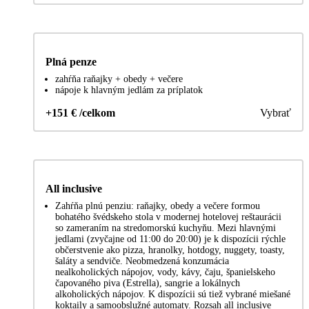
Plná penze
zahŕňa raňajky + obedy + večere
nápoje k hlavným jedlám za príplatok
+151 € /celkom
Vybrať
All inclusive
Zahŕňa plnú penziu: raňajky, obedy a večere formou
bohatého švédskeho stola v modernej hotelovej reštaurácii
so zameraním na stredomorskú kuchyňu. Mezi hlavnými
jedlami (zvyčajne od 11:00 do 20:00) je k dispozícii rýchle
občerstvenie ako pizza, hranolky, hotdogy, nuggety, toasty,
šaláty a sendviče. Neobmedzená konzumácia
nealkoholických nápojov, vody, kávy, čaju, španielskeho
čapovaného piva (Estrella), sangrie a lokálnych
alkoholických nápojov. K dispozícii sú tiež vybrané miešané
koktaily a samoobslužné automaty. Rozsah all inclusive