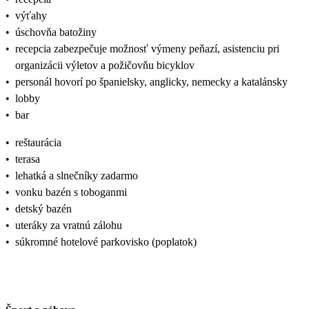
•
výťahy
•
úschovňa batožiny
•
recepcia zabezpečuje možnosť výmeny peňazí, asistenciu pri
organizácii výletov a požičovňu bicyklov
•
personál hovorí po španielsky, anglicky, nemecky a katalánsky
•
lobby
•
bar
•
reštaurácia
•
terasa
•
lehatká a slnečníky zadarmo
•
vonku bazén s toboganmi
•
detský bazén
•
uteráky za vratnú zálohu
•
súkromné hotelové parkovisko (poplatok)