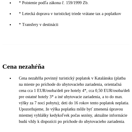
* Poistenie podľa zákona č. 159/1999 Zb.
* Letecká doprava v turistickej triede vrátane tax a poplatkov
* Transfery v destinácii
Cena nezahŕňa
Cena nezahŕňa povinný turistický poplatok v Katalánsku (platba
na mieste po príchode do ubytovacieho zariadenia, orientačná
cena cca 1 EUR/osoba/deň pre hotely 4*, cca 0,50 EUR/osoba/deň
pre ostatné hotely 3* a iné ubytovacie zariadenia, a to do max.
výšky za 7 nocí pobytu); deti do 16 rokov tento poplatok neplatia.
Upozorňujeme, že výška poplatku môže byť zmenená úpravou
miestnej vyhlášky kedykoľvek počas sezóny, aktuálne informácie
budú vždy k dispozícii po príchode do ubytovacieho zariadenia.