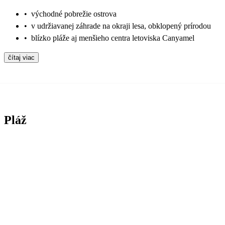
•
východné pobrežie ostrova
•
v udržiavanej záhrade na okraji lesa, obklopený prírodou
•
blízko pláže aj menšieho centra letoviska Canyamel
čítaj viac
Pláž