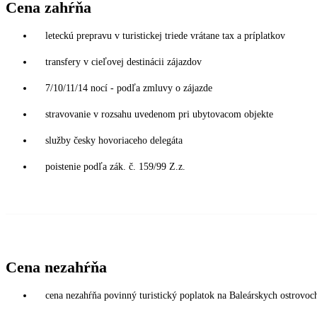
Cena zahŕňa
leteckú prepravu v turistickej triede vrátane tax a príplatkov
transfery v cieľovej destinácii zájazdov
7/10/11/14 nocí - podľa zmluvy o zájazde
stravovanie v rozsahu uvedenom pri ubytovacom objekte
služby česky hovoriaceho delegáta
poistenie podľa zák. č. 159/99 Z.z.
Cena nezahŕňa
cena nezahŕňa povinný turistický poplatok na Baleárskych ostrovoc