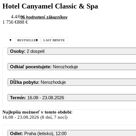
Hotel Canyamel Classic & Spa
4.4
/6
96 hodnotení zákazníkov
1 756 €
888 €
BESTSELLER
LAST MINUTE
Osoby
:
2 dospelí
Odkiaľ pocestujete
:
Nerozhoduje
Dĺžka pobytu
:
Nerozhoduje
Termín
:
16.08 - 23.08.2026
Najlepšia možnosť v tomto období:
16.08
-
23.08.2026
(8 dní, 7 nocí)
Odlet
:
Praha (letisko), 12:00