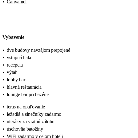
•
Canyamel
Vybavenie
•
dve budovy navzájom prepojené
•
vstupná hala
•
recepcia
•
výtah
•
lobby bar
•
hlavná reštaurácia
•
lounge bar pri bazéne
•
teras na opaľovanie
•
ležadlá a slnečníky zadarmo
•
uteráky za vratnú zálohu
•
úschovňa batožiny
•
WiFi zadarmo v celom hoteli