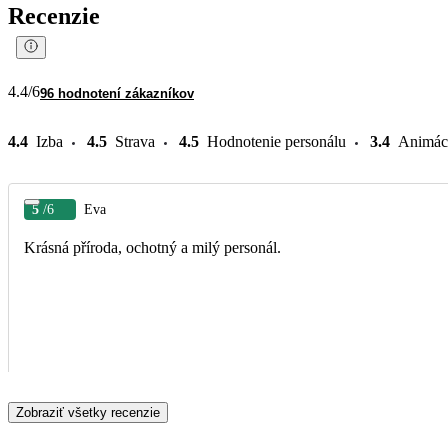
Recenzie
4.4
/6
96 hodnotení zákazníkov
4.4
Izba
4.5
Strava
4.5
Hodnotenie personálu
3.4
Animác
5
/6
Eva
Krásná příroda, ochotný a milý personál.
Zobraziť všetky recenzie