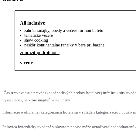
All inclusive
zahŕňa raňajky, obedy a večere formou bufetu
tematické večere
show cooking
neskôr kontinentálne raňajky v bare pri bazéne
zobraziť podrobnosti
v cene
Čas stravovania a prevádzka jednotlivých prvkov hotelovej infraštruktúry uv
vyššej moci, na ktoré majiteľ nemá vplyv.
Informácie o oficiálnej kategorizácii hotela sú v súlade s kategorizáciou používan
Polovica hviezdičky uvedená v slovnom popise môže označovať nadhodnotenú al