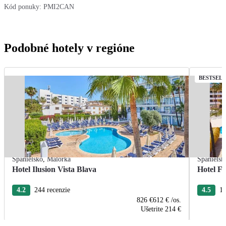
Kód ponuky:
PMI2CAN
Podobné hotely v regióne
BESTSEL
Španielsko
,
Malorka
Španielsk
Hotel Ilusion Vista Blava
Hotel F
4.2
244 recenzie
4.5
11
826 €
612 €
/os.
Ušetrite
214 €