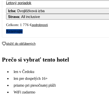
Letový poriadok
Izba
:
Dvojlôžková izba
Strava
:
All inclusive
Celkom:
1 776 €
podrobnosti
Rezervujte
uložiť do obľúbených
Prečo si vybrať tento hotel
len v Čedoku
len pre dospelých 16+
priamo pri piesočnatej pláži
WiFi zadarmo