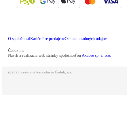
O spoločnosti
Kariéra
Pre predajcov
Ochrana osobných údajov
Čedok a.s
Návrh a realizácia web stránky spoločnosťou
Axabee sp. z. o.o.
@2026, cestovná kancelária Čedok, a.s.