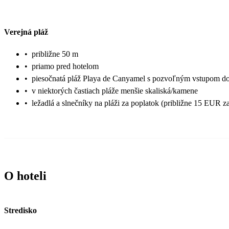
Verejná pláž
•
približne 50 m
•
priamo pred hotelom
•
piesočnatá pláž Playa de Canyamel s pozvoľným vstupom d
•
v niektorých častiach pláže menšie skaliská/kamene
•
ležadlá a slnečníky na pláži za poplatok (približne 15 EUR za
O hoteli
Stredisko