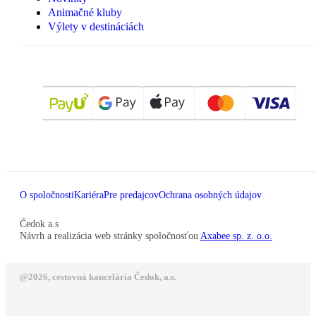
Animačné kluby
Výlety v destináciách
O spoločnosti
Kariéra
Pre predajcov
Ochrana osobných údajov
Čedok a.s
Návrh a realizácia web stránky spoločnosťou
Axabee sp. z. o.o.
@2026, cestovná kancelária Čedok, a.s.