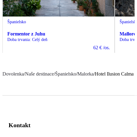
Španielsko
Španielsk
Formentor z Juhu
Mallorca
Doba trvania
:
Celý deň
Doba trva
62 €
/os.
Dovolenka
/
Naše destinace
/
Španielsko
/
Malorka
/
Hotel Ilusion Calma
Kontakt