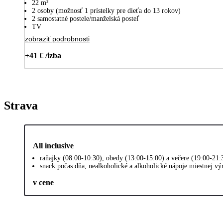
22 m²
2 osoby (možnosť 1 prístelky pre dieťa do 13 rokov)
2 samostatné postele/manželská posteľ
TV
zobraziť podrobnosti
+41 € /izba
Strava
All inclusive
raňajky (08:00-10:30), obedy (13:00-15:00) a večere (19:00-21
snack počas dňa, nealkoholické a alkoholické nápoje miestnej v
v cene