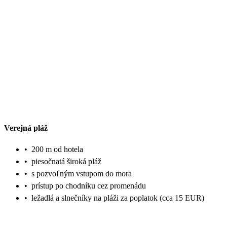
Verejná pláž
•
200 m od hotela
•
piesočnatá široká pláž
•
s pozvoľným vstupom do mora
•
prístup po chodníku cez promenádu
•
ležadlá a slnečníky na pláži za poplatok (cca 15 EUR)