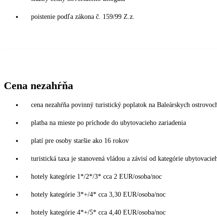
poistenie podľa zákona č. 159/99 Z.z.
Cena nezahŕňa
cena nezahŕňa povinný turistický poplatok na Baleárskych ostrovoc
platba na mieste po príchode do ubytovacieho zariadenia
platí pre osoby staršie ako 16 rokov
turistická taxa je stanovená vládou a závisí od kategórie ubytovacie
hotely kategórie 1*/2*/3* cca 2 EUR/osoba/noc
hotely kategórie 3*+/4* cca 3,30 EUR/osoba/noc
hotely kategórie 4*+/5* cca 4,40 EUR/osoba/noc