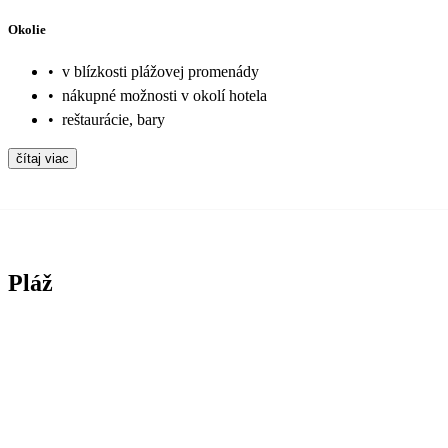
Okolie
•
v blízkosti plážovej promenády
•
nákupné možnosti v okolí hotela
•
reštaurácie, bary
čítaj viac
Pláž