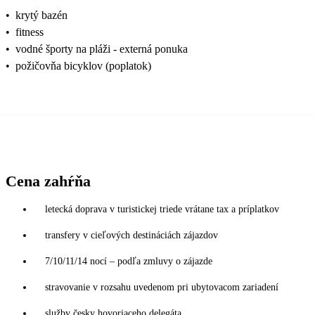
•
krytý bazén
•
fitness
•
vodné športy na pláži - externá ponuka
•
požičovňa bicyklov (poplatok)
Cena zahŕňa
letecká doprava v turistickej triede vrátane tax a príplatkov
transfery v cieľových destináciách zájazdov
7/10/11/14 nocí – podľa zmluvy o zájazde
stravovanie v rozsahu uvedenom pri ubytovacom zariadení
služby česky hovoriaceho delegáta