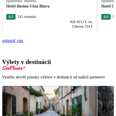
Španielsko
,
Malorka
Španielsk
Hotel Ilusion Vista Blava
Hotel C
4.2
245 recenzie
4.4
97
826 €
612 €
/os.
Ušetrite
214 €
zobraziť viac
Výlety v destinácii
Využite skvelé ponuky výletov v destinácii od našich partnerov