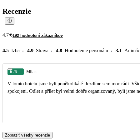
Recenzie
4.7
/6
192 hodnotení zákazníkov
4.5
Izba
4.9
Strava
4.8
Hodnotenie personálu
3.1
Animác
6
/6
Milan
V tomto hotelu jsme byli poněkolikáté. Jezdíme sem moc rádi. Všichn
spokojeni. Odlet a přílet byl velmi dobře organizovaný, byli jsme n
Zobraziť všetky recenzie