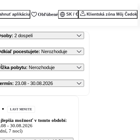
ahnuť aplikáciu
Obľúbené
SK / €
Klientská zóna Môj Čedok
Osoby
:
2 dospelí
dkiaľ pocestujete
:
Nerozhoduje
ĺžka pobytu
:
Nerozhoduje
ermín
:
23.08 - 30.08.2026
LAST MINUTE
jlepšia možnosť v tomto období:
.08
-
30.08.2026
 dní, 7 nocí)