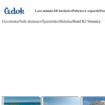
Last minute
All Inclusive
Pobytové zájazdy
Poz
viac fotografií (23)
Dovolenka
/
Naše destinace
/
Španielsko
/
Malorka
/
Hotel R2 Veronica