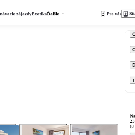
návacie zájazdy
Exotika
Ďalšie
Pre vás
Sti
O
D
T
Na
23
(8