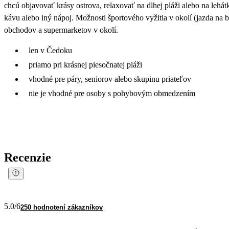
chcú objavovať krásy ostrova, relaxovať na dlhej pláži alebo na lehá
kávu alebo iný nápoj. Možnosti športového vyžitia v okolí (jazda na bi
obchodov a supermarketov v okolí.
len v Čedoku
priamo pri krásnej piesočnatej pláži
vhodné pre páry, seniorov alebo skupinu priateľov
nie je vhodné pre osoby s pohybovým obmedzením
Recenzie
5.0
/6
250 hodnotení zákazníkov