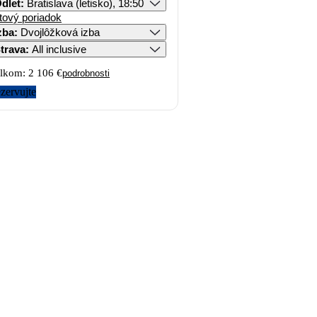
dlet
:
Bratislava (letisko), 18:50
tový poriadok
zba
:
Dvojlôžková izba
trava
:
All inclusive
lkom:
2 106 €
podrobnosti
zervujte