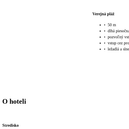
Verejná pláž
•
50 m
•
dlhá piesočna
•
pozvoľný vs
•
vstup cez p
•
ležadlá a sln
O hoteli
Stredisko