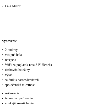
•
Cala Millor
Vybavenie
•
2 budovy
•
vstupná hala
•
recepcia
•
WiFi za poplatok (cca 3 EUR/deň)
•
úschovňa batožiny
•
výtah
•
salónik s barom/kaviareň
•
spoločenská miestnosť
•
reštaurácia
•
terasa na opaľovanie
•
vonkajší menší bazén