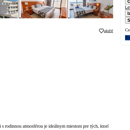
O
Le
I
S
Ce
uložiť
Re
i s rodinnou atmosférou je ideálnym miestom pre tých, ktorí