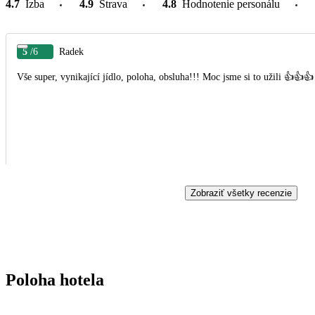
4.7
Izba
4.9
Strava
4.8
Hodnotenie personálu
5
/6
Radek
Vše super, vynikající jídlo, poloha, obsluha!!! Moc jsme si to užili 👍👍👍
Zobraziť všetky recenzie
Poloha hotela