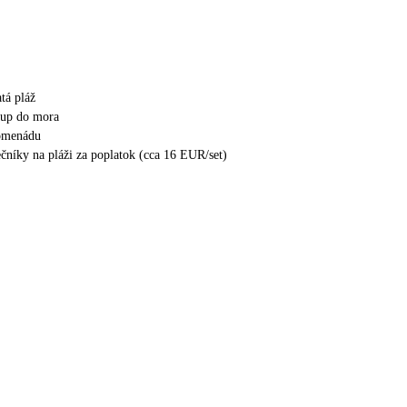
tá pláž
tup do mora
romenádu
ečníky na pláži za poplatok (cca 16 EUR/set)