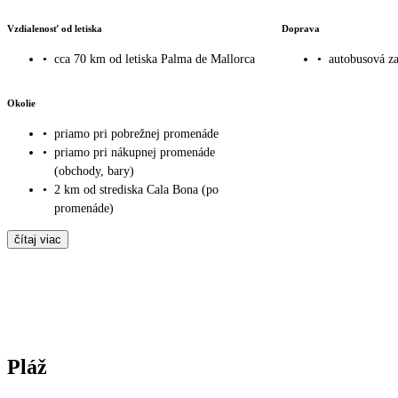
Vzdialenosť od letiska
Doprava
•
cca 70 km od letiska Palma de Mallorca
•
autobusová za
Okolie
•
priamo pri pobrežnej promenáde
•
priamo pri nákupnej promenáde
(obchody, bary)
•
2 km od strediska Cala Bona (po
promenáde)
čítaj viac
Pláž