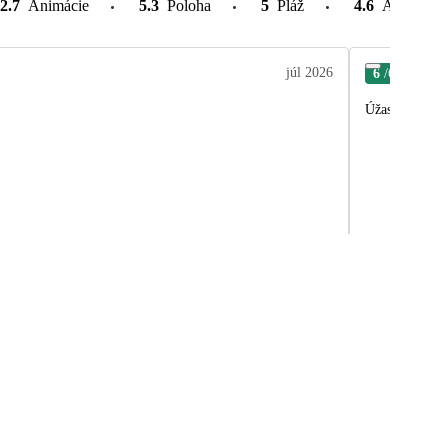
2.7
Animácie
5.3
Poloha
5
Pláž
4.6
Atrakcie v
júl 2026
6
/6
Gab
Úžasný hotel