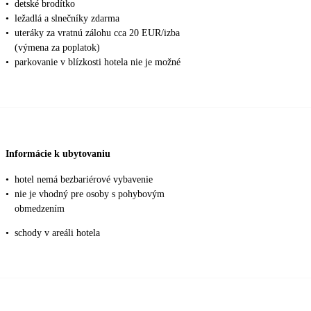
•
detské brodítko
•
ležadlá a slnečníky zdarma
•
uteráky za vratnú zálohu cca 20 EUR/izba
(výmena za poplatok)
•
parkovanie v blízkosti hotela nie je možné
Informácie k ubytovaniu
•
hotel nemá bezbariérové vybavenie
•
nie je vhodný pre osoby s pohybovým
obmedzením
•
schody v areáli hotela