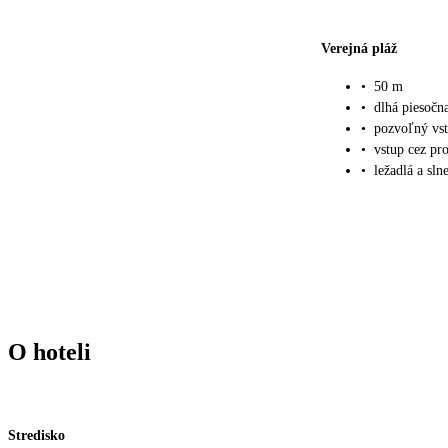
Verejná pláž
•
50 m
•
dlhá piesočna
•
pozvoľný vs
•
vstup cez p
•
ležadlá a sln
O hoteli
Stredisko