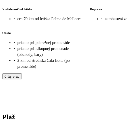
Vzdialenosť od letiska
Doprava
•
cca 70 km od letiska Palma de Mallorca
•
autobusová za
Okolie
•
priamo pri pobrežnej promenáde
•
priamo pri nákupnej promenáde
(obchody, bary)
•
2 km od strediska Cala Bona (po
promenáde)
čítaj viac
Pláž