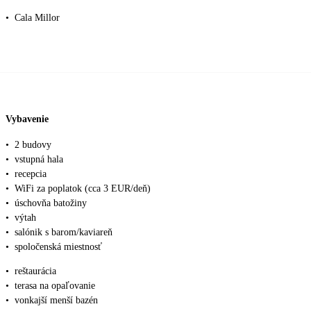
•
Cala Millor
Vybavenie
•
2 budovy
•
vstupná hala
•
recepcia
•
WiFi za poplatok (cca 3 EUR/deň)
•
úschovňa batožiny
•
výtah
•
salónik s barom/kaviareň
•
spoločenská miestnosť
•
reštaurácia
•
terasa na opaľovanie
•
vonkajší menší bazén