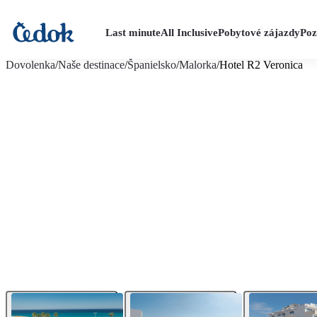
Last minute
All Inclusive
Pobytové zájazdy
Poz
viac fotografií (23)
Dovolenka
/
Naše destinace
/
Španielsko
/
Malorka
/
Hotel R2 Veronica