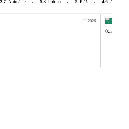
2.7
Animácie
5.3
Poloha
5
Pláž
4.6
Atrakcie v
júl 2026
6
/6
Gab
Úžasný hotel