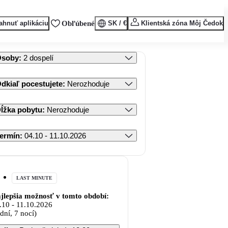
ahnuť aplikáciu
Obľúbené
SK / €
Klientská zóna Môj Čedok
Osoby
:
2 dospelí
dkiaľ pocestujete
:
Nerozhoduje
ĺžka pobytu
:
Nerozhoduje
ermín
:
04.10 - 11.10.2026
LAST MINUTE
jlepšia možnosť v tomto období:
.10
-
11.10.2026
 dní, 7 nocí)