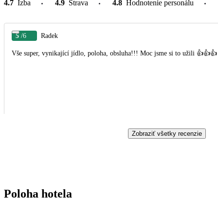
4.7
Izba
4.9
Strava
4.8
Hodnotenie personálu
5
/6
Radek
Vše super, vynikající jídlo, poloha, obsluha!!! Moc jsme si to užili 👍👍👍
Zobraziť všetky recenzie
Poloha hotela