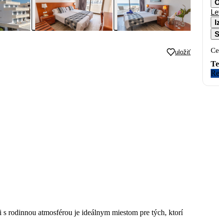
O
Le
I
S
Ce
uložiť
Te
Re
i s rodinnou atmosférou je ideálnym miestom pre tých, ktorí