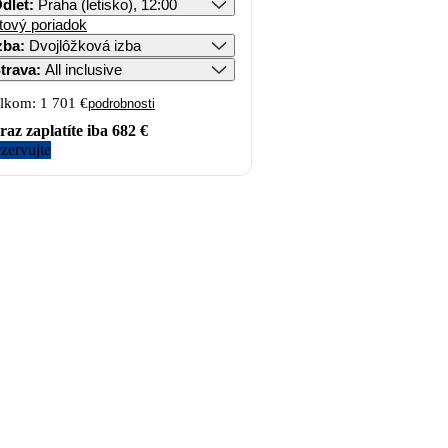
dlet
:
Praha (letisko), 12:00
tový poriadok
zba
:
Dvojlôžková izba
trava
:
All inclusive
lkom:
1 701 €
podrobnosti
raz zaplatíte iba
682 €
zervujte