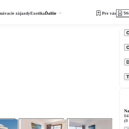
návacie zájazdy
Exotika
Ďalšie
Pre vás
Sti
O
D
T
Na
04
(8