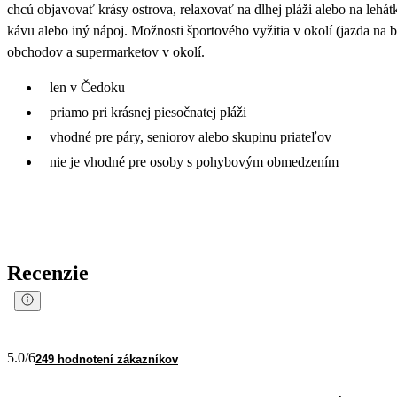
chcú objavovať krásy ostrova, relaxovať na dlhej pláži alebo na lehá
kávu alebo iný nápoj. Možnosti športového vyžitia v okolí (jazda na bi
obchodov a supermarketov v okolí.
len v Čedoku
priamo pri krásnej piesočnatej pláži
vhodné pre páry, seniorov alebo skupinu priateľov
nie je vhodné pre osoby s pohybovým obmedzením
Recenzie
5.0
/6
249 hodnotení zákazníkov