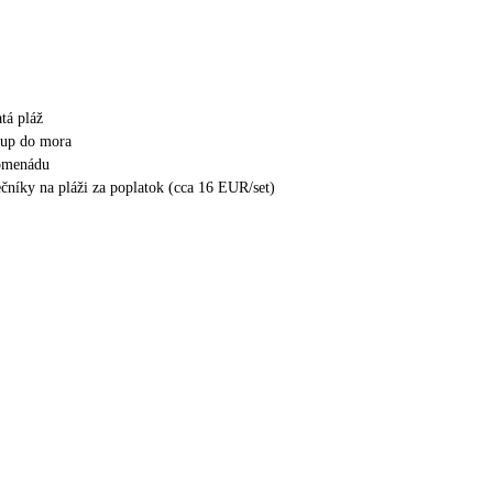
tá pláž
tup do mora
romenádu
ečníky na pláži za poplatok (cca 16 EUR/set)