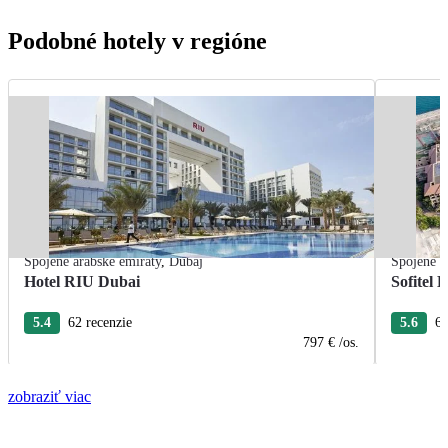
Podobné hotely v regióne
Spojené arabské emiráty
,
Dubaj
Spojené a
Hotel RIU Dubai
Sofitel
5.4
62 recenzie
5.6
6 
797 €
/os.
zobraziť viac