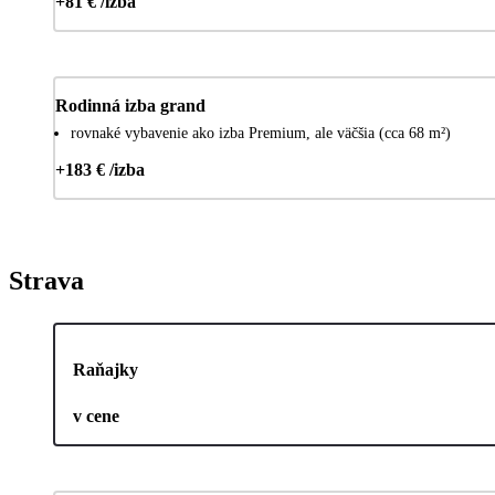
+81 € /izba
Rodinná izba grand
rovnaké vybavenie ako izba Premium, ale väčšia (cca 68 m²)
+183 € /izba
Strava
Raňajky
v cene