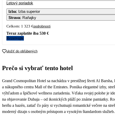
Letový poriadok
1
2
3
4
5
782
704
1 026
1 026
907
Izba
:
Izba superior
Strava
:
Raňajky
7
8
9
10
11
12
789
706
642
1 026
1 026
840
Celkom:
1 323 €
podrobnosti
14
15
16
17
18
19
Teraz zaplatíte iba
530 €
777
695
662
1 027
1 027
879
Rezervujte
21
22
23
24
25
26
798
687
642
1 026
1 026
1 026
uložiť do obľúbených
28
29
30
998
Prečo si vybrať tento hotel
Grand Cosmopolitan Hotel sa nachádza v prestížnej štvrti Al Barsha, 
a nákupného centra Mall of the Emirates. Ponúka elegantné izby, str
výhľadom a špičkové wellness zariadenia. Vďaka svojej polohe je
na objavovanie Dubaja – od ikonických pláží po známe pamiatky. Rod
herňu a bazén, zatiaľ čo páry si vychutnajú romantické večere na stre
moderný dizajn s osobným prístupom a vysokým štandardom služieb.