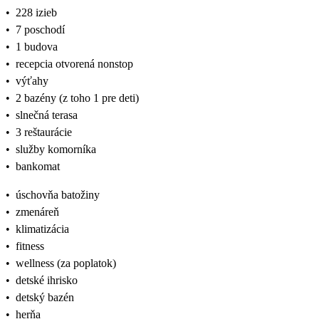
•
228 izieb
•
7 poschodí
•
1 budova
•
recepcia otvorená nonstop
•
výťahy
•
2 bazény (z toho 1 pre deti)
•
slnečná terasa
•
3 reštaurácie
•
služby komorníka
•
bankomat
•
úschovňa batožiny
•
zmenáreň
•
klimatizácia
•
fitness
•
wellness (za poplatok)
•
detské ihrisko
•
detský bazén
•
herňa