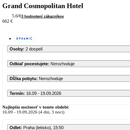
Grand Cosmopolitan Hotel
5.6
/6
3 hodnotení zákazníkov
662 €
Osoby
:
2 dospelí
Odkiaľ pocestujete
:
Nerozhoduje
Dĺžka pobytu
:
Nerozhoduje
Termín
:
16.09 - 19.09.2026
September 2026
Najlepšia možnosť v tomto období:
16.09
-
19.09.2026
(4 dni, 3 noci)
PO
UT
ST
ŠT
PI
SO
Odlet
:
Praha (letisko), 15:50