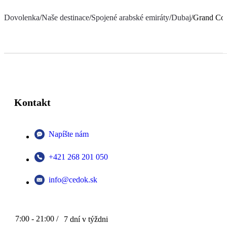
Dovolenka
/
Naše destinace
/
Spojené arabské emiráty
/
Dubaj
/
Grand Cos
Kontakt
Napíšte nám
+421 268 201 050
info@cedok.sk
7:00 - 21:00 /
7 dní v týždni