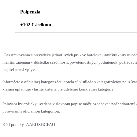
Polpenzia
+102 € /celkom
Čas stravovania a prevádzka jednotlivých prvkov hotelovej infraštruktúry uve
menším zmenám v dôsledku sezónnosti, poveternostných podmienok, požiadaviek 
majiteľ nemá vplyv.
Informácie o oficiálnej kategorizácii hotela sú v súlade s kategorizáciou používa
krajina uplatňuje vlastné kritériá pre udelenie konkrétnej kategórie.
Polovica hviezdičky uvedená v slovnom popise môže označovať nadhodnotenú 
porovnaní s oficiálnou kategóriou.
Kód ponuky:
AAEDXBGFAO