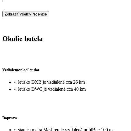
Zobraziť všetky recenzie
Okolie hotela
Vzdialenosť od letiska
•
letisko DXB je vzdialené cca 26 km
•
letisko DWC je vzdialené cca 40 km
Doprava
•
stanica metra Mashreq je vzdialená približne 100 m