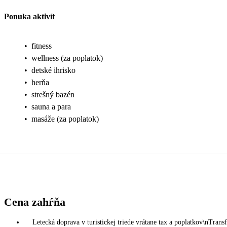
Ponuka aktivít
•
fitness
•
wellness (za poplatok)
•
detské ihrisko
•
herňa
•
strešný bazén
•
sauna a para
•
masáže (za poplatok)
Cena zahŕňa
Letecká doprava v turistickej triede vrátane tax a poplatkov\nTransf