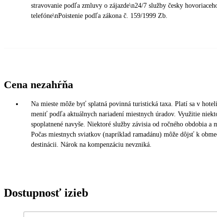
stravovanie podľa zmluvy o zájazde\n24/7 služby česky hovoriaceh
telefóne\nPoistenie podľa zákona č. 159/1999 Zb.
Cena nezahŕňa
Na mieste môže byť splatná povinná turistická taxa. Platí sa v hotel
meniť podľa aktuálnych nariadení miestnych úradov. Využitie niekto
spoplatnené navyše. Niektoré služby závisia od ročného obdobia a
Počas miestnych sviatkov (napríklad ramadánu) môže dôjsť k obmed
destinácii. Nárok na kompenzáciu nevzniká.
Dostupnosť izieb