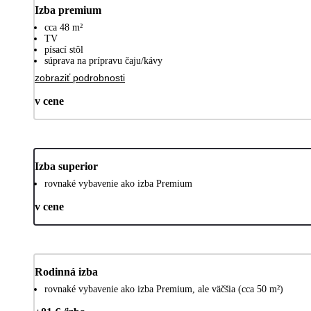
Izba premium
cca 48 m²
TV
písací stôl
súprava na prípravu čaju/kávy
zobraziť podrobnosti
v cene
Izba superior
rovnaké vybavenie ako izba Premium
v cene
Rodinná izba
rovnaké vybavenie ako izba Premium, ale väčšia (cca 50 m²)