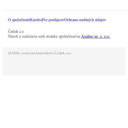
O spoločnosti
Kariéra
Pre predajcov
Ochrana osobných údajov
Čedok a.s
Návrh a realizácia web stránky spoločnosťou
Axabee sp. z. o.o.
@2026, cestovná kancelária Čedok, a.s.