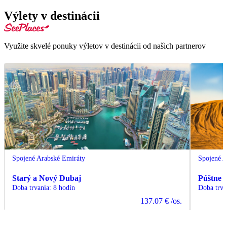
Výlety v destinácii
Využite skvelé ponuky výletov v destinácii od našich partnerov
Spojené Arabské Emiráty
Spojené A
Starý a Nový Dubaj
Púštne s
Doba trvania
:
8 hodín
Doba trva
137.07 €
/os.