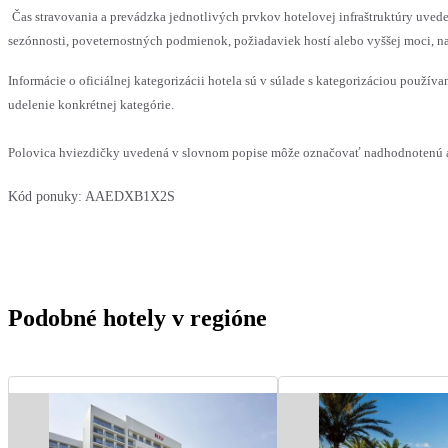
Čas stravovania a prevádzka jednotlivých prvkov hotelovej infraštruktúry u
sezónnosti, poveternostných podmienok, požiadaviek hostí alebo vyššej moci, na
Informácie o oficiálnej kategorizácii hotela sú v súlade s kategorizáciou používan
udelenie konkrétnej kategórie.
Polovica hviezdičky uvedená v slovnom popise môže označovať nadhodnotenú al
Kód ponuky:
AAEDXB1X2S
Podobné hotely v regióne