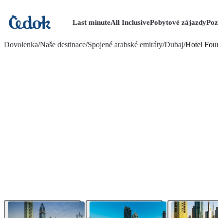
Last minute
All Inclusive
Pobytové zájazdy
Poz
viac fotografií (14)
Dovolenka
/
Naše destinace
/
Spojené arabské emiráty
/
Dubaj
/
Hotel Fou