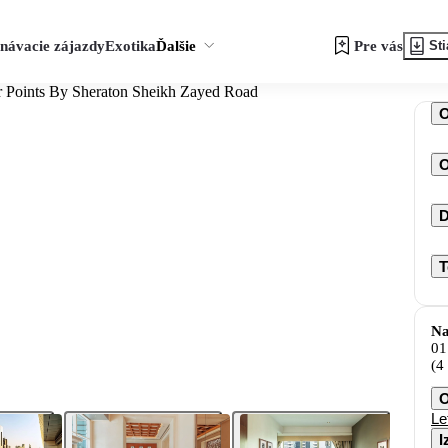
návacie zájazdy
Exotika
Ďalšie
Pre vás
Sti
r Points By Sheraton Sheikh Zayed Road
O
D
T
Na
01
(4
O
Le
I