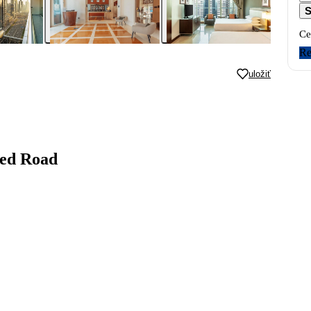
S
Ce
Re
uložiť
yed Road