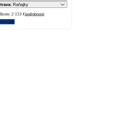
trava
:
Raňajky
lkom:
2 153 €
podrobnosti
zervujte