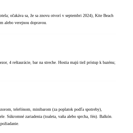
otela; očakáva sa, že sa znovu otvorí v septembri 2024), Kite Beach
om alebo verejnou dopravou.
zor, 4 reštaurácie, bar na streche. Hostia majú tiež prístup k bazénu;
rezorom, telefónom, minibarom (za poplatok podľa spotreby),
le. Súkromné zariadenia (toaleta, vaňa alebo sprcha, fén). Balkón.
požiadanie.