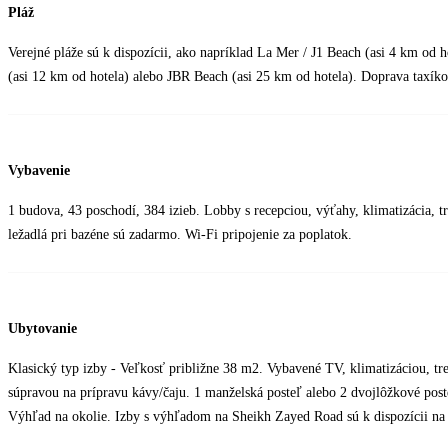
Pláž
Verejné pláže sú k dispozícii, ako napríklad La Mer / J1 Beach (asi 4 km od h
(asi 12 km od hotela) alebo JBR Beach (asi 25 km od hotela). Doprava taxík
Vybavenie
1 budova, 43 poschodí, 384 izieb. Lobby s recepciou, výťahy, klimatizácia, tre
ležadlá pri bazéne sú zadarmo. Wi-Fi pripojenie za poplatok.
Ubytovanie
Klasický typ izby - Veľkosť približne 38 m2. Vybavené TV, klimatizáciou, t
súpravou na prípravu kávy/čaju. 1 manželská posteľ alebo 2 dvojlôžkové poste
Výhľad na okolie. Izby s výhľadom na Sheikh Zayed Road sú k dispozícii na 