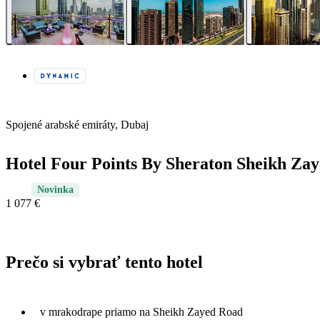
Spojené arabské emiráty, Dubaj
Hotel Four Points By Sheraton Sheikh Za
Novinka
1 077 €
Prečo si vybrať tento hotel
v mrakodrape priamo na Sheikh Zayed Road