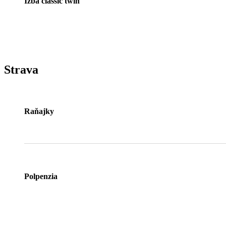
Izba classic twin
Strava
Raňajky
Polpenzia