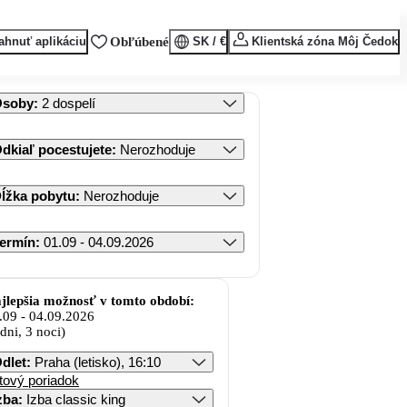
ahnuť aplikáciu
Obľúbené
SK / €
Klientská zóna Môj Čedok
Osoby
:
2 dospelí
dkiaľ pocestujete
:
Nerozhoduje
ĺžka pobytu
:
Nerozhoduje
ermín
:
01.09 - 04.09.2026
jlepšia možnosť v tomto období:
.09
-
04.09.2026
 dni, 3 noci)
dlet
:
Praha (letisko), 16:10
tový poriadok
zba
:
Izba classic king