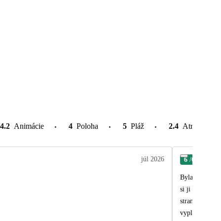
4.2
Animácie
4
Poloha
5
Pláž
2.4
Atrakcie v o
júl 2026
6
/6
Věr
Byla jsem spok
si ji nosit z j
strany personá
vyplnil večer.