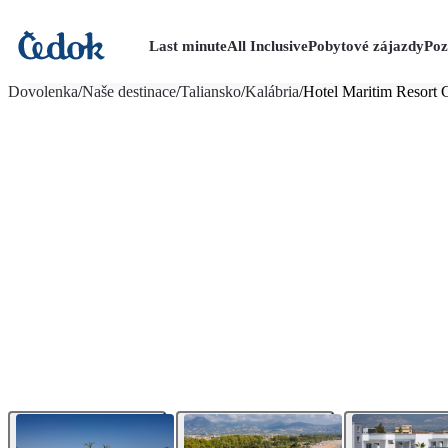
Last minute
All Inclusive
Pobytové zájazdy
Poz
viac fotografií (21)
Dovolenka
/
Naše destinace
/
Taliansko
/
Kalábria
/
Hotel Maritim Resort C