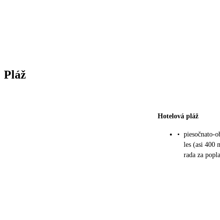
Pláž
Hotelová pláž
•
piesočnato-o
les (asi 400 
rada za popl