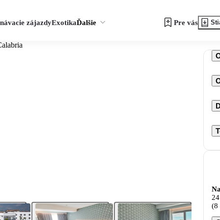
návacie zájazdy
Exotika
Ďalšie
Pre vás
Sti
alabria
O
D
T
Na
24
(8