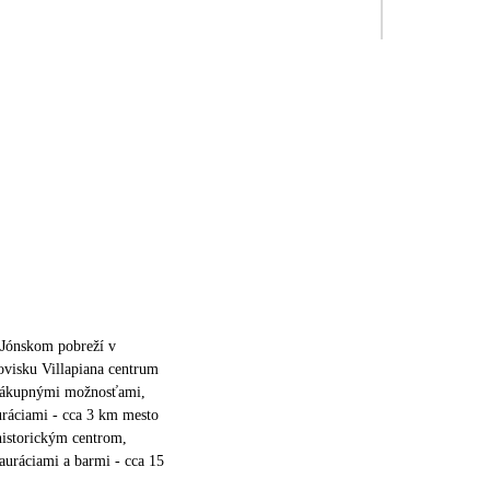
 Jónskom pobreží v
ovisku Villapiana centrum
 nákupnými možnosťami,
uráciami - cca 3 km mesto
historickým centrom,
auráciami a barmi - cca 15