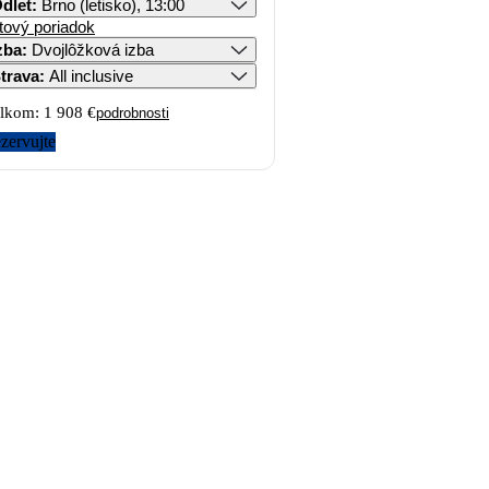
dlet
:
Brno (letisko), 13:00
tový poriadok
zba
:
Dvojlôžková izba
trava
:
All inclusive
lkom:
1 908 €
podrobnosti
zervujte