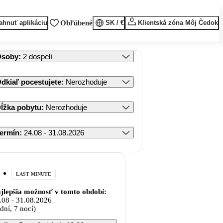
ahnuť aplikáciu
Obľúbené
SK / €
Klientská zóna Môj Čedok
Osoby
:
2 dospelí
dkiaľ pocestujete
:
Nerozhoduje
ĺžka pobytu
:
Nerozhoduje
ermín
:
24.08 - 31.08.2026
LAST MINUTE
jlepšia možnosť v tomto období:
.08
-
31.08.2026
 dní, 7 nocí)