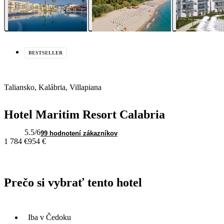
BESTSELLER
Taliansko, Kalábria, Villapiana
Hotel Maritim Resort Calabria
5.5
/6
99 hodnotení zákazníkov
1 784 €
954 €
Prečo si vybrať tento hotel
Iba v Čedoku