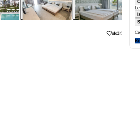
O
Le
I
S
Ce
uložiť
Re