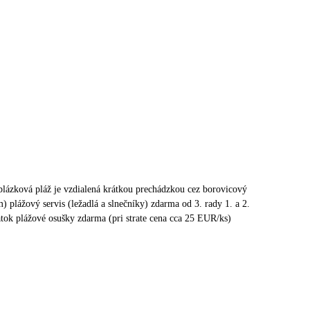
blázková pláž je vzdialená krátkou prechádzkou cez borovicový
m) plážový servis (ležadlá a slnečníky) zdarma od 3. rady 1. a 2.
atok plážové osušky zdarma (pri strate cena cca 25 EUR/ks)