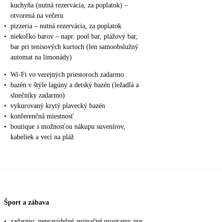
kuchyňa (nutná rezervácia, za poplatok) –
otvorená na večeru
•
pizzeria – nutná rezervácia, za poplatok
•
niekoľko barov – napr. pool bar, plážový bar,
bar pri tenisových kurtoch (len samoobslužný
automat na limonády)
•
Wi-Fi vo verejných priestoroch zadarmo
•
bazén v štýle lagúny a detský bazén (ležadlá a
slnečníky zadarmo)
•
vykurovaný krytý plavecký bazén
•
konferenčná miestnosť
•
boutique s možnosťou nákupu suvenírov,
kabeliek a vecí na pláž
Šport a zábava
•
zadarmo: nepravidelné animačné programy pre