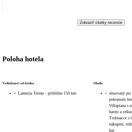
Zobraziť všetky recenzie
Poloha hotela
Vzdialenosť od letiska
Okolie
•
Lamezia Terme - približne 150 km
•
situovaný pri
pokojnom let
Villapiana s
barmi a rešta
Trebisacce s 
nákupmi, rešt
km