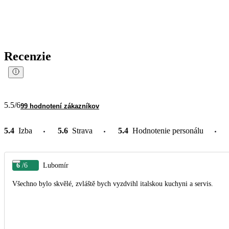
Recenzie
5.5
/6
99 hodnotení zákazníkov
5.4
Izba
5.6
Strava
5.4
Hodnotenie personálu
6
/6
Lubomír
Všechno bylo skvělé, zvláště bych vyzdvihl italskou kuchyni a servis.