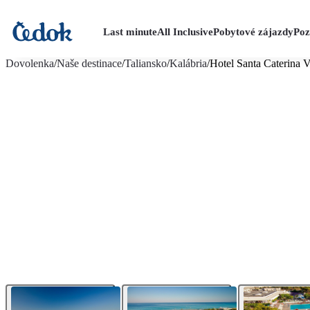
Last minute
All Inclusive
Pobytové zájazdy
Poz
viac fotografií (17)
Dovolenka
/
Naše destinace
/
Taliansko
/
Kalábria
/
Hotel Santa Caterina V