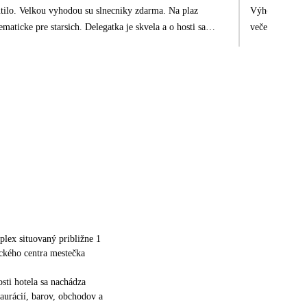
hutilo. Velkou vyhodou su slnecniky zdarma. Na plaz
Výhoda bola,že
ticke pre starsich. Delegatka je skvela a o hosti sa
večeri bolo ví
po 5 metroch je už hlboké. Nie je to moc vhodné pr
nevyužívali.Ni
kopci aj pekné sta
sme vedeli, au
sme si užili.
lex situovaný približne 1
ckého centra mestečka
osti hotela sa nachádza
aurácií, barov, obchodov a