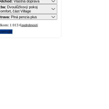
Odchod
:
Vlastná doprava
zba
:
Dvoulůžkový pokoj
omfort, část Village
trava
:
Plná penzia plus
lkom:
1 013 €
podrobnosti
zervujte