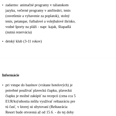
•
zadarmo: animačné programy v talianskom
jazyku, večerné programy v amfiteátri, tenis
(osvetlenie a vybavenie za poplatok), stolný
tenis, petanque, futbalové a volejbalové ihrisko,
vodné športy na pláži - napr. kajak, šliapadlá
(nutná rezervácia)
•
detský klub (3-11 rokov)
Informácie
•
pri vstupe do bazénov (vrátane hotelových) je
potrebné používať plaveckú čiapku, plaveckú
čiapku je možné zakúpiť na recepcii (cena cca 5
EUR/ks)\nhostia môžu využívať reštauráciu pre
tú časť, v ktorej sú ubytovaní (Reštaurácia
Resort bude otvorená až od 15.6. - do tej doby