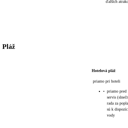
ďalších atrakc
Pláž
Hotelová pláž
priamo pri hoteli
•
priamo pred 
servis (slneč
rada za popl
sú k dispozí
vody