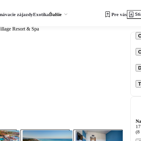
návacie zájazdy
Exotika
Ďalšie
Pre vás
Sti
illage Resort & Spa
O
D
T
Na
17
(8