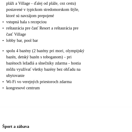
pláži a Village - ďalej od pláže, cez cestu)
postavené v typickom stredomorskom štýle,
ktoré sú navzájom prepojené
•
vstupná hala s recepciou
•
reštaurácia pre časť Resort a reštaurácia pre
časť Village
•
lobby bar, pool bar
•
spolu 4 bazény (2 bazény pri mori, olympijský
bazén, detský bazén s toboganom) - pri
bazénoch ležadlá a slnečníky zdarma - hostia
môžu využívať všetky bazény bez ohľadu na
ubytovanie
•
Wi-Fi vo verejných priestoroch zdarma
•
kongresové centrum
Šport a zábava