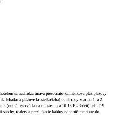
ií
hotelom sa nachádza tmavá piesočnato-kamienková pláž plážový
ník, lehátko a plážové kresielko/izba) od 3. rady zdarma 1. a 2.
atok (nutná rezervácia na mieste - cca 10-15 EUR/deň) pri pláži
cii sprchy, toalety a prezliekacie kabíny odporúčame obuv do