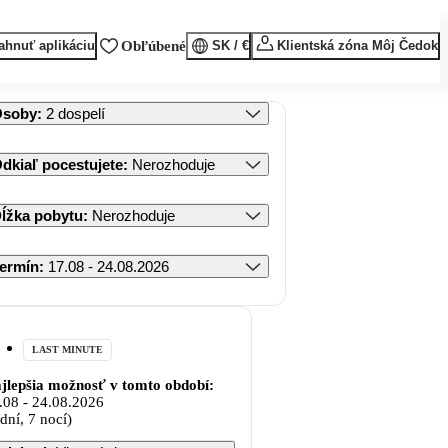
ahnuť aplikáciu
Obľúbené
SK / €
Klientská zóna Môj Čedok
Osoby
:
2 dospelí
dkiaľ pocestujete
:
Nerozhoduje
ĺžka pobytu
:
Nerozhoduje
ermín
:
17.08 - 24.08.2026
LAST MINUTE
jlepšia možnosť v tomto období:
.08
-
24.08.2026
 dní, 7 nocí)