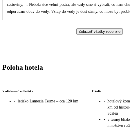
cestoviny, ... Nebola sice velmi pestra, ale vzdy sme si vybrali, co nam c
odporucam obuv do vody. Vstup do vody je dost strmy, co moze byt problema
prikladne stara. Celkovo pobyt hodnotim pozitivne.
Zobraziť všetky recenzie
Poloha hotela
Vzdialenosť od letiska
Okolie
•
letisko Lamezia Terme – cca 120 km
•
hotelový komp
km od histori
Scalea
•
v tesnej blízk
množstvo rešt