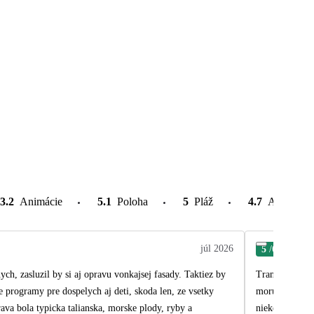
3.2
Animácie
5.1
Poloha
5
Pláž
4.7
Atrakcie v
júl 2026
5
/6
Ľub
ch, zasluzil by si aj opravu vonkajsej fasady. Taktiez by
Transfer na ub
e programy pre dospelych aj deti, skoda len, ze vsetky
moru).Izby bol
rava bola typicka talianska, morske plody, ryby a
niekedy nestíh