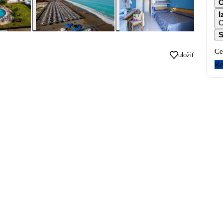
I
C
S
Ce
uložiť
Re