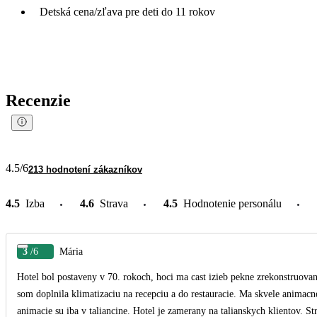
Detská cena/zľava pre deti do 11 rokov
Recenzie
4.5
/6
213 hodnotení zákazníkov
4.5
Izba
4.6
Strava
4.5
Hodnotenie personálu
3
/6
Mária
Hotel bol postaveny v 70. rokoch, hoci ma cast izieb pekne zrekonstruovany
som doplnila klimatizaciu na recepciu a do restauracie. Ma skvele animacn
animacie su iba v taliancine. Hotel je zamerany na talianskych klientov. St