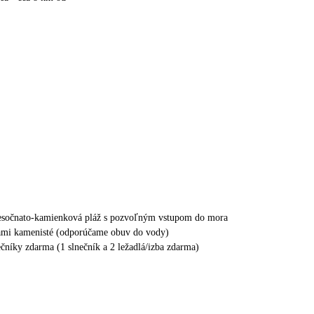
esočnato-kamienková pláž s pozvoľným vstupom do mora
tami kamenisté (odporúčame obuv do vody)
ečníky zdarma (1 slnečník a 2 ležadlá/izba zdarma)