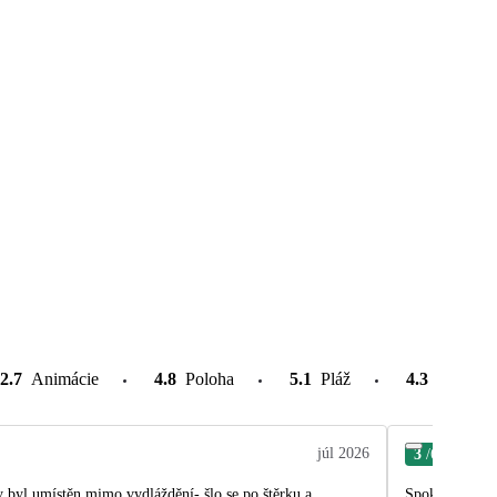
2.7
Animácie
4.8
Poloha
5.1
Pláž
4.3
Atrakcie
júl 2026
3
/6
Jaro
y byl umístěn mimo vydláždění- šlo se po štěrku a
Spokojen