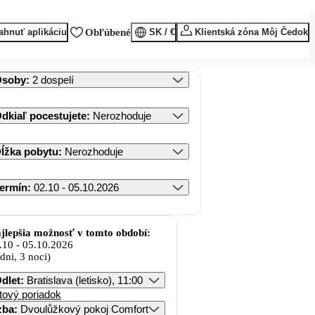
ahnuť aplikáciu
Obľúbené
SK / €
Klientská zóna Môj Čedok
Osoby
:
2 dospelí
dkiaľ pocestujete
:
Nerozhoduje
ĺžka pobytu
:
Nerozhoduje
ermín
:
02.10 - 05.10.2026
jlepšia možnosť v tomto období:
.10
-
05.10.2026
 dni, 3 noci)
dlet
:
Bratislava (letisko), 11:00
tový poriadok
zba
:
Dvoulůžkový pokoj Comfort