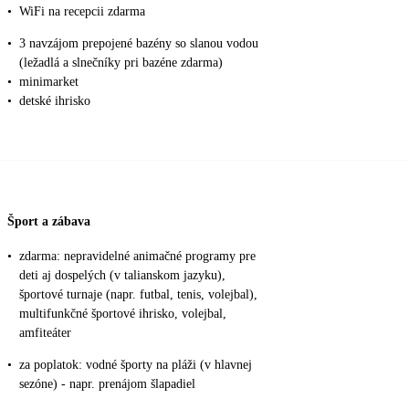
•
WiFi na recepcii zdarma
•
3 navzájom prepojené bazény so slanou vodou
(ležadlá a slnečníky pri bazéne zdarma)
•
minimarket
•
detské ihrisko
Šport a zábava
•
zdarma: nepravidelné animačné programy pre
deti aj dospelých (v talianskom jazyku),
športové turnaje (napr. futbal, tenis, volejbal),
multifunkčné športové ihrisko, volejbal,
amfiteáter
•
za poplatok: vodné športy na pláži (v hlavnej
sezóne) - napr. prenájom šlapadiel