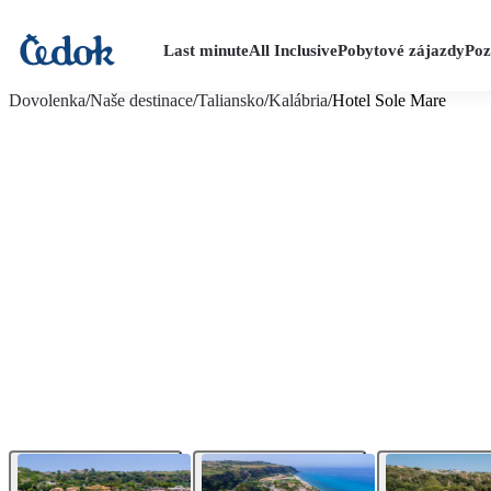
Last minute
All Inclusive
Pobytové zájazdy
Poz
viac fotografií (13)
Dovolenka
/
Naše destinace
/
Taliansko
/
Kalábria
/
Hotel Sole Mare