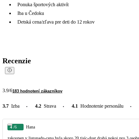
Ponuka športových aktivít
Iba u Čedoku
Detská cena/zľava pre deti do 12 rokov
Recenzie
3.9
/6
183 hodnotení zákazníkov
3.7
Izba
4.2
Strava
4.1
Hodnotenie personálu
4
/6
Hana
zakoupen v listopadu-cena byla skoro 20 tisíc-dost drahá,pokoj pro 3 osob