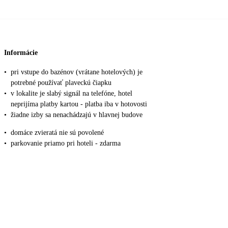
Informácie
•
pri vstupe do bazénov (vrátane hotelových) je
potrebné používať plaveckú čiapku
•
v lokalite je slabý signál na telefóne, hotel
neprijíma platby kartou - platba iba v hotovosti
•
žiadne izby sa nenachádzajú v hlavnej budove
•
domáce zvieratá nie sú povolené
•
parkovanie priamo pri hoteli - zdarma