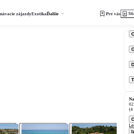
návacie zájazdy
Exotika
Ďalšie
Pre vás
Sti
O
D
T
Na
02
(4
O
Le
I