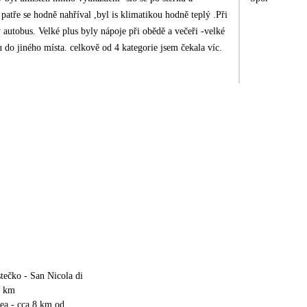
al ,byl is klimatikou hodně teplý .Při
autobus. Velké plus byly nápoje při obědě a večeři -velké
 do jiného místa. celkově od 4 kategorie jsem čekala víc.
stečko - San Nicola di
2 km
ea - cca 8 km od