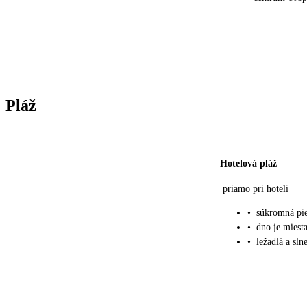
Pláž
Hotelová pláž
priamo pri hoteli
•
súkromná pi
•
dno je mies
•
ležadlá a sln