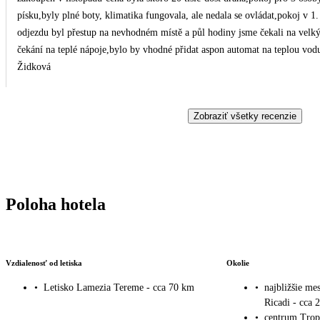
písku,byly plné boty, klimatika fungovala, ale nedala se ovládat,pokoj v 1. patře se hodně nahřív
odjezdu byl přestup na nevhodném místě a půl hodiny jsme čekali na velký 
čekání na teplé nápoje,bylo by vhodné přidat aspon automat na teplou vodu
Židková
Zobraziť všetky recenzie
Poloha hotela
Vzdialenosť od letiska
Okolie
•
Letisko Lamezia Tereme - cca 70 km
•
najbližšie me
Ricadi - cca 
•
centrum Trop