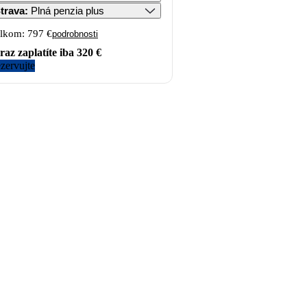
trava
:
Plná penzia plus
lkom:
797 €
podrobnosti
raz zaplatíte iba
320 €
zervujte