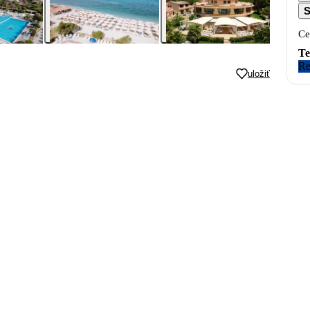
S
Ce
Te
Re
uložiť