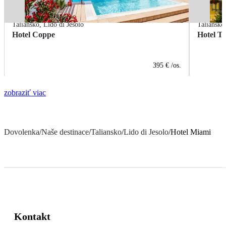
Taliansko
,
Lido di Jesolo
Taliansko
Hotel Coppe
Hotel T
395 €
/os.
zobraziť viac
Dovolenka
/
Naše destinace
/
Taliansko
/
Lido di Jesolo
/
Hotel Miami
Kontakt