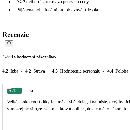
Až 2 deti do 12 rokov za polovicu ceny
Půjčovna kol – ideální pro objevování Jesola
Recenzie
4.7
/6
14 hodnotení zákazníkov
4.2
Izba
4.2
Strava
4.5
Hodnotenie personálu
4.4
Poloha
6
/6
hana
Velká spokojenost,díky.Jen mě chyběl delegat na místě,který by tře
samozrejme vím,že lze kontaktovat online.,ale dle mého názoru to 