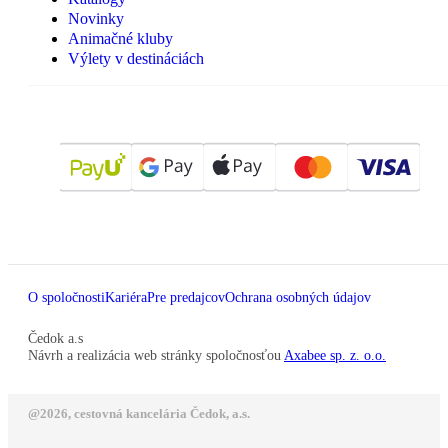
Novinky
Animačné kluby
Výlety v destináciách
O spoločnosti
Kariéra
Pre predajcov
Ochrana osobných údajov
Čedok a.s
Návrh a realizácia web stránky spoločnosťou
Axabee sp. z. o.o.
@2026, cestovná kancelária Čedok, a.s.