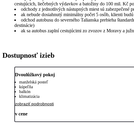
cestujúcich, liečebných výdavkov a batožiny do 100 mil. Kč p
odchody z jednotlivých nástupných miest sú zabezpečené pr
ak nebude dosiahnutý minimálny počet 5 osôb, klienti budú 
odchod autobusu do severného Talianska prebieha štandardn
destinácie)
ak sa autobus zaplní cestujúcimi zo zvozov z Moravy a juž
Dostupnosť izieb
Dvoulůžkový pokoj
manželská posteľ
kúpeľňa
balkón
klimatizácia
zobraziť podrobnosti
v cene