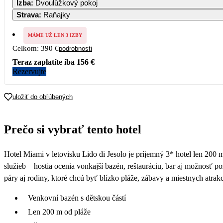
Izba
:
Dvoulůžkový pokoj
Strava
:
Raňajky
3
MÁME UŽ LEN 3 IZBY
Celkom:
390 €
podrobnosti
1
Teraz zaplatíte iba
156 €
Rezervujte
1
uložiť do obľúbených
Prečo si vybrať tento hotel
Hotel Miami v letovisku Lido di Jesolo je príjemný 3* hotel len 200 
služieb – hostia ocenia vonkajší bazén, reštauráciu, bar aj možnosť p
páry aj rodiny, ktoré chcú byť blízko pláže, zábavy a miestnych atrakc
Venkovní bazén s dětskou částí
Len 200 m od pláže