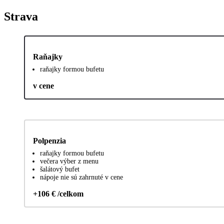
Strava
Raňajky
raňajky formou bufetu
v cene
Polpenzia
raňajky formou bufetu
večera výber z menu
šalátový bufet
nápoje nie sú zahrnuté v cene
+106 € /celkom