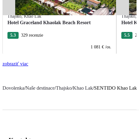
Thajsko
,
Khao Lak
Thajsko
,
Hotel Graceland Khaolak Beach Resort
Hotel K
5.3
329 recenzie
5.5
25
1 081 €
/os.
zobraziť viac
Dovolenka
/
Naše destinace
/
Thajsko
/
Khao Lak
/
SENTIDO Khao Lak