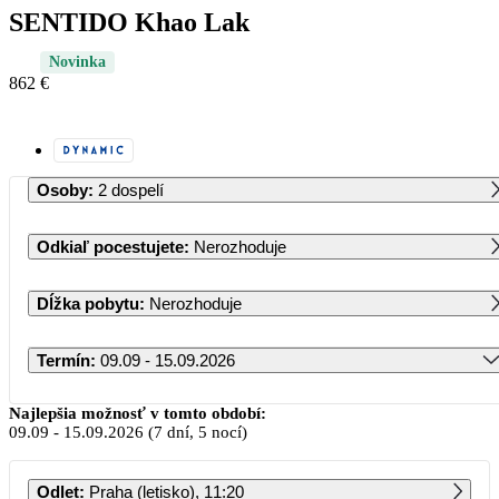
SENTIDO Khao Lak
Novinka
862 €
Osoby
:
2 dospelí
Odkiaľ pocestujete
:
Nerozhoduje
Dĺžka pobytu
:
Nerozhoduje
Termín
:
09.09 - 15.09.2026
September 2026
Najlepšia možnosť v tomto období:
09.09
-
15.09.2026
(7 dní, 5 nocí)
PO
UT
ST
ŠT
PI
SO
NE
Odlet
:
Praha (letisko), 11:20