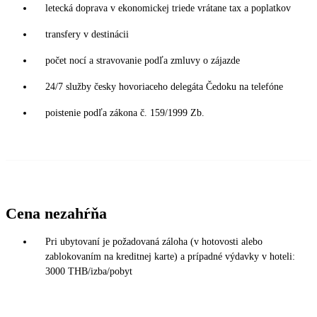
letecká doprava v ekonomickej triede vrátane tax a poplatkov
transfery v destinácii
počet nocí a stravovanie podľa zmluvy o zájazde
24/7 služby česky hovoriaceho delegáta Čedoku na telefóne
poistenie podľa zákona č. 159/1999 Zb.
Cena nezahŕňa
Pri ubytovaní je požadovaná záloha (v hotovosti alebo
zablokovaním na kreditnej karte) a prípadné výdavky v hoteli:
3000 THB/izba/pobyt