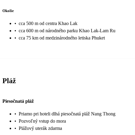
Okolie
•
cca 500 m od centra Khao Lak
•
cca 600 m od národného parku Khao Lak-Lam Ru
•
cca 75 km od medzinárodného letiska Phuket
Pláž
Piesočnatá pláž
•
Priamo pri hoteli dlhá piesočnatá pláž Nang Thong
•
Pozvoľný vstup do mora
•
Plážový uterák zdarma