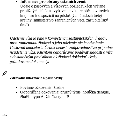
Informace pro občany ostatních zemí:
Údaje o pasových a vízových požiadavkách vrátane
približných lehôt na vybavenie víz pre občanov tretích
krajín sú k dispozícii na príslušných úradoch tretej
krajiny (ministerstvo zahraničných vecí, zastupiteľský
úrad).
Udelenie víza je plne v kompetencii zastupiteľských úradov,
proti zamietnutiu žiadosti o jeho udelenie nie je odvolanie.
Cestovná kancelária Čedok nenesie zodpovednosť za prípadné
neudelenie víza. Klientom odporúčame podávať žiadosti o víza
s dostatočným predstihom ak žiadosti dokladať všetky
požadované dokumenty.
Zdravotné informácie a požiadavky
Povinné očkovania: žiadne
Odporúčané očkovania: brušný týfus, horúčka dengue,
žltačka typu A, žltačka typu B