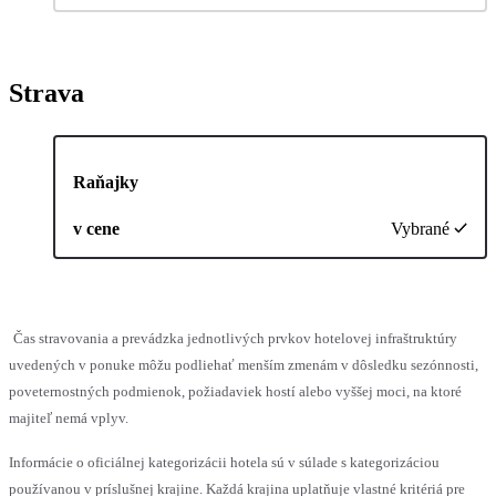
Strava
Raňajky
v cene
Vybrané
Čas stravovania a prevádzka jednotlivých prvkov hotelovej infraštruktúry
uvedených v ponuke môžu podliehať menším zmenám v dôsledku sezónnosti,
poveternostných podmienok, požiadaviek hostí alebo vyššej moci, na ktoré
majiteľ nemá vplyv.
Informácie o oficiálnej kategorizácii hotela sú v súlade s kategorizáciou
používanou v príslušnej krajine. Každá krajina uplatňuje vlastné kritériá pre