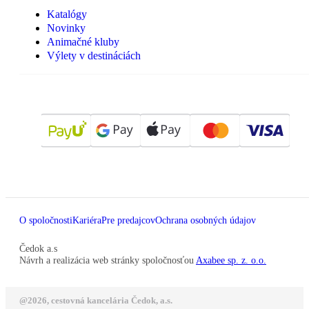
Katalógy
Novinky
Animačné kluby
Výlety v destináciách
O spoločnosti
Kariéra
Pre predajcov
Ochrana osobných údajov
Čedok a.s
Návrh a realizácia web stránky spoločnosťou
Axabee sp. z. o.o.
@2026, cestovná kancelária Čedok, a.s.