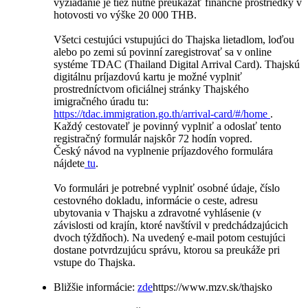
vyžiadanie je tiež nutné preukázať finančné prostriedky v
hotovosti vo výške 20 000 THB.
Všetci cestujúci vstupujúci do Thajska lietadlom, loďou
alebo po zemi sú povinní zaregistrovať sa v online
systéme TDAC (Thailand Digital Arrival Card). Thajskú
digitálnu príjazdovú kartu je možné vyplniť
prostredníctvom oficiálnej stránky Thajského
imigračného úradu tu:
https://tdac.immigration.go.th/arrival-card/#/home
.
Každý cestovateľ je povinný vyplniť a odoslať tento
registračný formulár najskôr 72 hodín vopred.
Český návod na vyplnenie príjazdového formulára
nájdete
tu
.
Vo formulári je potrebné vyplniť osobné údaje, číslo
cestovného dokladu, informácie o ceste, adresu
ubytovania v Thajsku a zdravotné vyhlásenie (v
závislosti od krajín, ktoré navštívil v predchádzajúcich
dvoch týždňoch). Na uvedený e-mail potom cestujúci
dostane potvrdzujúcu správu, ktorou sa preukáže pri
vstupe do Thajska.
Bližšie informácie:
zde
https://www.mzv.sk/thajsko