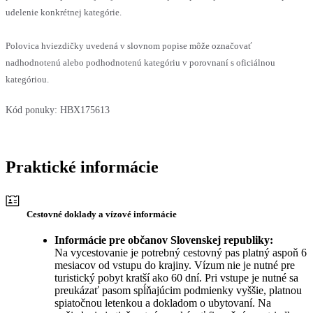
udelenie konkrétnej kategórie.
Polovica hviezdičky uvedená v slovnom popise môže označovať
nadhodnotenú alebo podhodnotenú kategóriu v porovnaní s oficiálnou
kategóriou.
Kód ponuky:
HBX175613
Praktické informácie
Cestovné doklady a vízové informácie
Informácie pre občanov Slovenskej republiky:
Na vycestovanie je potrebný cestovný pas platný aspoň 6
mesiacov od vstupu do krajiny. Vízum nie je nutné pre
turistický pobyt kratší ako 60 dní. Pri vstupe je nutné sa
preukázať pasom spĺňajúcim podmienky vyššie, platnou
spiatočnou letenkou a dokladom o ubytovaní. Na