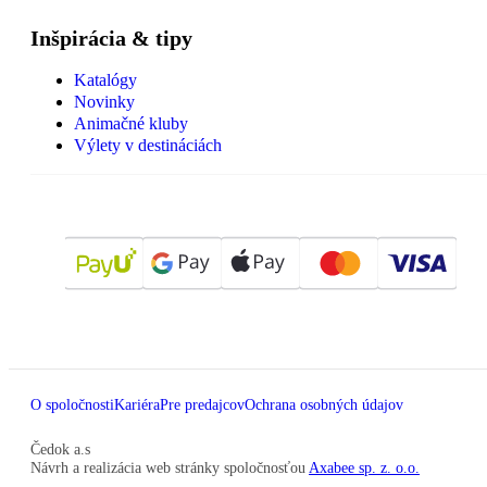
Inšpirácia & tipy
Katalógy
Novinky
Animačné kluby
Výlety v destináciách
O spoločnosti
Kariéra
Pre predajcov
Ochrana osobných údajov
Čedok a.s
Návrh a realizácia web stránky spoločnosťou
Axabee sp. z. o.o.