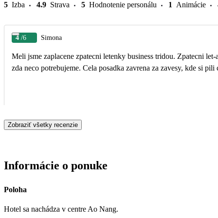
5
Izba
4.9
Strava
5
Hodnotenie personálu
1
Animácie
4
/6
Simona
Meli jsme zaplacene zpatecni letenky business tridou. Zpatecni let
zda neco potrebujeme. Cela posadka zavrena za zavesy, kde si pili 
Zobraziť všetky recenzie
Informácie o ponuke
Poloha
Hotel sa nachádza v centre Ao Nang.