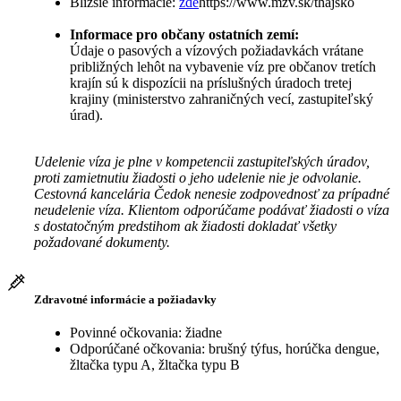
Bližšie informácie:
zde
https://www.mzv.sk/thajsko
Informace pro občany ostatních zemí:
Údaje o pasových a vízových požiadavkách vrátane
približných lehôt na vybavenie víz pre občanov tretích
krajín sú k dispozícii na príslušných úradoch tretej
krajiny (ministerstvo zahraničných vecí, zastupiteľský
úrad).
Udelenie víza je plne v kompetencii zastupiteľských úradov,
proti zamietnutiu žiadosti o jeho udelenie nie je odvolanie.
Cestovná kancelária Čedok nenesie zodpovednosť za prípadné
neudelenie víza. Klientom odporúčame podávať žiadosti o víza
s dostatočným predstihom ak žiadosti dokladať všetky
požadované dokumenty.
Zdravotné informácie a požiadavky
Povinné očkovania: žiadne
Odporúčané očkovania: brušný týfus, horúčka dengue,
žltačka typu A, žltačka typu B