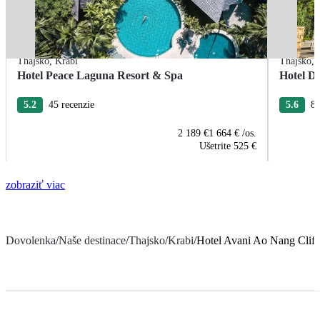
Thajsko
,
Krabi
Thajsko
,
Hotel Peace Laguna Resort & Spa
Hotel D
5.2
45 recenzie
5.6
89
2 189 €
1 664 €
/os.
Ušetrite
525 €
zobraziť viac
Dovolenka
/
Naše destinace
/
Thajsko
/
Krabi
/
Hotel Avani Ao Nang Cliff