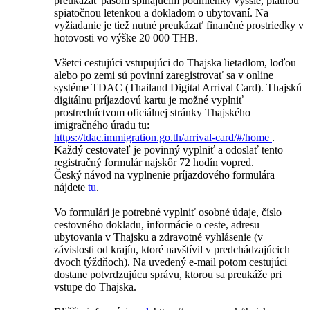
preukázať pasom spĺňajúcim podmienky vyššie, platnou
spiatočnou letenkou a dokladom o ubytovaní. Na
vyžiadanie je tiež nutné preukázať finančné prostriedky v
hotovosti vo výške 20 000 THB.
Všetci cestujúci vstupujúci do Thajska lietadlom, loďou
alebo po zemi sú povinní zaregistrovať sa v online
systéme TDAC (Thailand Digital Arrival Card). Thajskú
digitálnu príjazdovú kartu je možné vyplniť
prostredníctvom oficiálnej stránky Thajského
imigračného úradu tu:
https://tdac.immigration.go.th/arrival-card/#/home
.
Každý cestovateľ je povinný vyplniť a odoslať tento
registračný formulár najskôr 72 hodín vopred.
Český návod na vyplnenie príjazdového formulára
nájdete
tu
.
Vo formulári je potrebné vyplniť osobné údaje, číslo
cestovného dokladu, informácie o ceste, adresu
ubytovania v Thajsku a zdravotné vyhlásenie (v
závislosti od krajín, ktoré navštívil v predchádzajúcich
dvoch týždňoch). Na uvedený e-mail potom cestujúci
dostane potvrdzujúcu správu, ktorou sa preukáže pri
vstupe do Thajska.