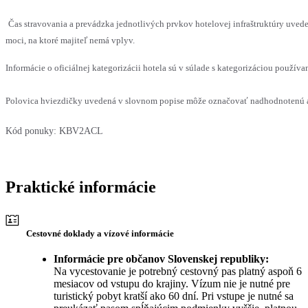
Čas stravovania a prevádzka jednotlivých prvkov hotelovej infraštruktúry uv
moci, na ktoré majiteľ nemá vplyv.
Informácie o oficiálnej kategorizácii hotela sú v súlade s kategorizáciou používan
Polovica hviezdičky uvedená v slovnom popise môže označovať nadhodnotenú al
Kód ponuky:
KBV2ACL
Praktické informácie
Cestovné doklady a vízové informácie
Informácie pre občanov Slovenskej republiky:
Na vycestovanie je potrebný cestovný pas platný aspoň 6
mesiacov od vstupu do krajiny. Vízum nie je nutné pre
turistický pobyt kratší ako 60 dní. Pri vstupe je nutné sa