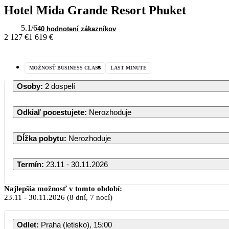
Hotel Mida Grande Resort Phuket
5.1
/6
40 hodnotení zákazníkov
2 127 €
1 619 €
MOŽNOSŤ BUSINESS CLASS
LAST MINUTE
Osoby
:
2 dospelí
Odkiaľ pocestujete
:
Nerozhoduje
Dĺžka pobytu
:
Nerozhoduje
Termín
:
23.11 - 30.11.2026
Najlepšia možnosť v tomto období:
23.11
-
30.11.2026
(8 dní, 7 nocí)
Odlet
:
Praha (letisko), 15:00