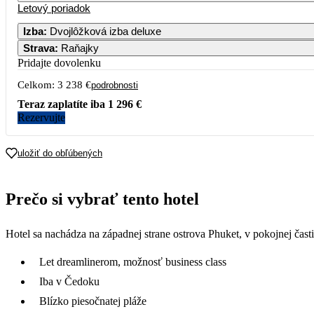
Letový poriadok
Izba
:
Dvojlôžková izba deluxe
Strava
:
Raňajky
Pridajte dovolenku
Celkom:
3 238 €
podrobnosti
Teraz zaplatíte iba
1 296 €
Rezervujte
uložiť do obľúbených
Prečo si vybrať tento hotel
Hotel sa nachádza na západnej strane ostrova Phuket, v pokojnej čast
Let dreamlinerom, možnosť business class
Iba v Čedoku
Blízko piesočnatej pláže