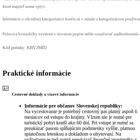
ktoré majiteľ nemá vplyv.
Informácie o oficiálnej kategorizácii hotela sú v súlade s kategorizáciou používan
Polovica hviezdičky uvedená v slovnom popise môže označovať nadhodnotenú al
Kód ponuky:
KBV2MID
Praktické informácie
Cestovné doklady a vízové informácie
Informácie pre občanov Slovenskej republiky:
Na vycestovanie je potrebný cestovný pas platný aspoň 6
mesiacov od vstupu do krajiny. Vízum nie je nutné pre
turistický pobyt kratší ako 60 dní. Pri vstupe je nutné sa
preukázať pasom spĺňajúcim podmienky vyššie, platnou
spiatočnou letenkou a dokladom o ubytovaní. Na
vyžiadanie je tiež nutné preukázať finančné prostriedky v