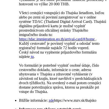
hotovosti vo výške 20 000 THB.
Všetci cestujúci vstupujúci do Thajska lietadlom, loďou
alebo po zemi sú povinní zaregistrovať sa v online
systéme TDAC (Thailand Digital Arrival Card). Thajskú
digitálnu príjazdovú kartu je možné vyplniť
prostredníctvom oficiálnej stránky Thajského
imigračného úradu tu:
https://tdac.immigration.go.th/arrival-card/#/home
.
Každý cestovateľ je povinný vyplniť a odoslať tento
registračný formulár najskôr 72 hodín vopred.
Český návod na vyplnenie príjazdového formulára
nájdete
tu
.
Vo formulári je potrebné vyplniť osobné údaje, číslo
cestovného dokladu, informácie o ceste, adresu
ubytovania v Thajsku a zdravotné vyhlásenie (v
závislosti od krajín, ktoré navštívil v predchádzajúcich
dvoch týždňoch). Na uvedený e-mail potom cestujúci
dostane potvrdzujúcu správu, ktorou sa preukáže pri
vstupe do Thajska.
Bližšie informácie:
zde
https://www.mzv.sk/thajsko