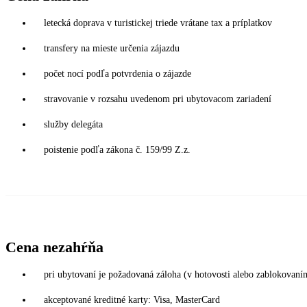
letecká doprava v turistickej triede vrátane tax a príplatkov
transfery na mieste určenia zájazdu
počet nocí podľa potvrdenia o zájazde
stravovanie v rozsahu uvedenom pri ubytovacom zariadení
služby delegáta
poistenie podľa zákona č. 159/99 Z.z.
Cena nezahŕňa
pri ubytovaní je požadovaná záloha (v hotovosti alebo zablokovaní
akceptované kreditné karty: Visa, MasterCard