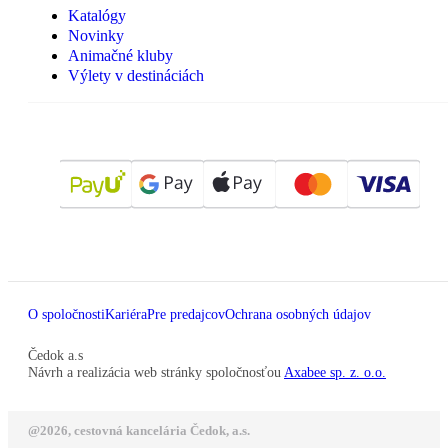
Katalógy
Novinky
Animačné kluby
Výlety v destináciách
O spoločnosti
Kariéra
Pre predajcov
Ochrana osobných údajov
Čedok a.s
Návrh a realizácia web stránky spoločnosťou
Axabee sp. z. o.o.
@2026, cestovná kancelária Čedok, a.s.