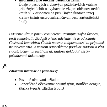
Informace pro občany ostatních zemí:
Údaje o pasových a vízových požiadavkách vrátane
približných lehôt na vybavenie víz pre občanov tretích
krajín sú k dispozícii na príslušných úradoch tretej
krajiny (ministerstvo zahraničných vecí, zastupiteľský
úrad).
Udelenie víza je plne v kompetencii zastupiteľských úradov,
proti zamietnutiu žiadosti o jeho udelenie nie je odvolanie.
Cestovná kancelária Čedok nenesie zodpovednosť za prípadné
neudelenie víza. Klientom odporúčame podávať žiadosti o víza
s dostatočným predstihom ak žiadosti dokladať všetky
požadované dokumenty.
Zdravotné informácie a požiadavky
Povinné očkovania: žiadne
Odporúčané očkovania: brušný týfus, horúčka dengue,
žltačka typu A, žltačka typu B