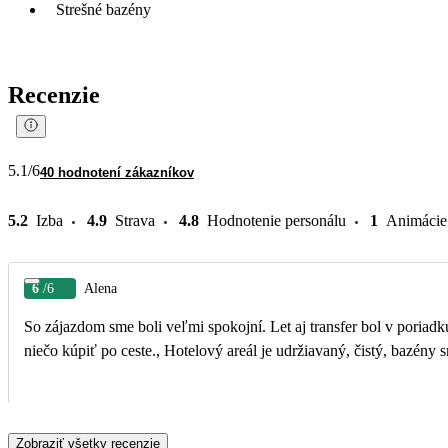
Strešné bazény
Recenzie
5.1
/6
40 hodnotení zákazníkov
5.2
Izba
4.9
Strava
4.8
Hodnotenie personálu
1
Animácie
6
/6
Alena
So zájazdom sme boli veľmi spokojní. Let aj transfer bol v poriadku.
niečo kúpiť po ceste., Hotelový areál je udržiavaný, čistý, bazény 
Zobraziť všetky recenzie