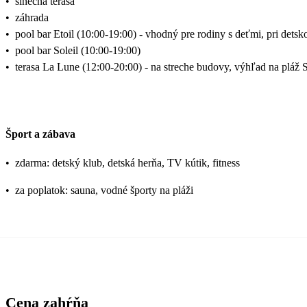
•
slnečná terasa
•
záhrada
•
pool bar Etoil (10:00-19:00) - vhodný pre rodiny s deťmi, pri detsko
•
pool bar Soleil (10:00-19:00)
•
terasa La Lune (12:00-20:00) - na streche budovy, výhľad na pláž 
Šport a zábava
•
zdarma: detský klub, detská herňa, TV kútik, fitness
•
za poplatok: sauna, vodné športy na pláži
Cena zahŕňa