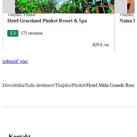
Thajsko
,
Phuket
Thajsko
,
Hotel Graceland Phuket Resort & Spa
Naina R
5.3
171 recenzie
829 €
/os.
zobraziť viac
Dovolenka
/
Naše destinace
/
Thajsko
/
Phuket
/
Hotel Mida Grande Resor
Kontakt