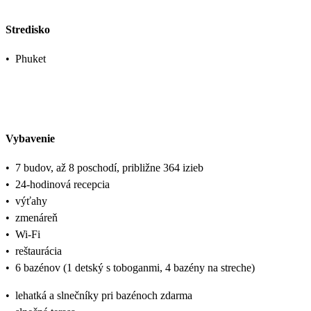
Stredisko
•
Phuket
Vybavenie
•
7 budov, až 8 poschodí, približne 364 izieb
•
24-hodinová recepcia
•
výťahy
•
zmenáreň
•
Wi-Fi
•
reštaurácia
•
6 bazénov (1 detský s toboganmi, 4 bazény na streche)
•
lehatká a slnečníky pri bazénoch zdarma