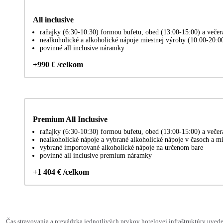
All inclusive
raňajky (6:30-10:30) formou bufetu, obed (13:00-15:00) a veče
nealkoholické a alkoholické nápoje miestnej výroby (10:00-20:0
povinné all inclusive náramky
+990 € /celkom
Premium All Inclusive
raňajky (6:30-10:30) formou bufetu, obed (13:00-15:00) a veče
nealkoholické nápoje a vybrané alkoholické nápoje v časoch a m
vybrané importované alkoholické nápoje na určenom bare
povinné all inclusive premium náramky
+1 404 € /celkom
Čas stravovania a prevádzka jednotlivých prvkov hotelovej infraštruktúry uv