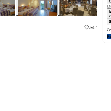
O
Le
I
v
S
uložiť
Ce
Re