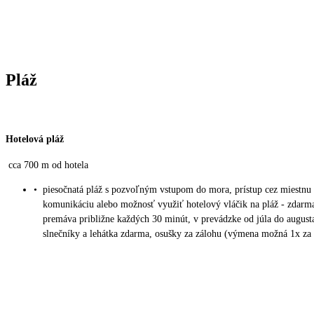
Pláž
Hotelová pláž
cca 700 m od hotela
•
piesočnatá pláž s pozvoľným vstupom do mora, prístup cez miestnu
komunikáciu alebo možnosť využiť hotelový vláčik na pláž - zdarm
premáva približne každých 30 minút, v prevádzke od júla do august
slnečníky a lehátka zdarma, osušky za zálohu (výmena možná 1x za 