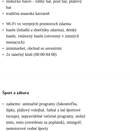
•
niekoľko barov - lobby bar, pool bar, plážový
bar
•
tradičná maurská kaviareň
•
Wi-Fi vo verejných priestoroch zdarma
•
bazén (ležadlá a slnečníky zdarma), detský
bazén, vnútorný bazén (otvorený v zimných
mesiacoch)
•
minimarket, obchod so suvenírmi
•
2x tanečný klub (00:00-04:00)
Šport a zábava
•
zadarmo: animačné programy (lukostreľba,
šípky, plážový volejbal, futbal a iné športové
turnaje), nepravidelné večerné programy, stolný
tenis, tenis (osvetlenie za poplatok), minigolf,
nemotorové vodné športy