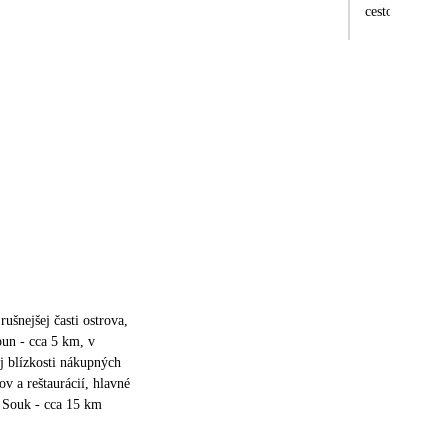
cestování a př
ušnejšej časti ostrova,
un - cca 5 km, v
j blízkosti nákupných
ov a reštaurácií, hlavné
Souk - cca 15 km