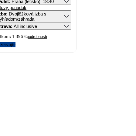
dlet
:
Praha (letisko), 18:40
tový poriadok
zba
:
Dvojlôžková izba s
ýhľadom/záhrada
trava
:
All inclusive
lkom:
1 396 €
podrobnosti
zervujte