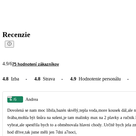
Recenzie
4.9
/6
75 hodnotení zákazníkov
4.8
Izba
4.8
Strava
4.9
Hodnotenie personálu
6
/6
Andrea
Dovolená se nam moc líbila,bazén skvělý,tepla voda,more kousek dál,ale na
švába,mohla být šnůra na sušeni,je tam malinky max na 2 plavky a ručnik.N
vybrat,ale spestřila bych to a obměnovala hlavni chody..Určitě bych jela 
hod dřive,tak jsme měli jen 7dni a7noci,