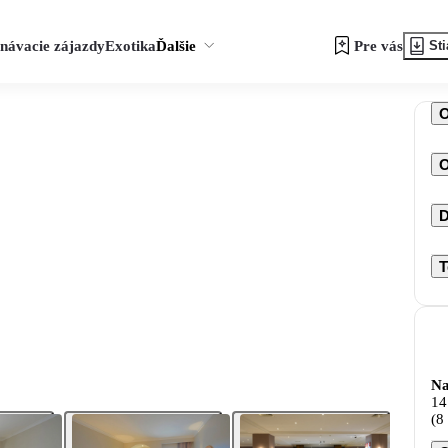
návacie zájazdy
Exotika
Ďalšie
Pre vás
Sti
O
D
T
Na
14
(8