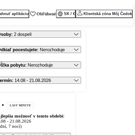
ahnuť aplikáciu
Obľúbené
SK / €
Klientská zóna Môj Čedok
Osoby
:
2 dospelí
dkiaľ pocestujete
:
Nerozhoduje
ĺžka pobytu
:
Nerozhoduje
ermín
:
14.08 - 21.08.2026
LAST MINUTE
jlepšia možnosť v tomto období:
.08
-
21.08.2026
 dní, 7 nocí)