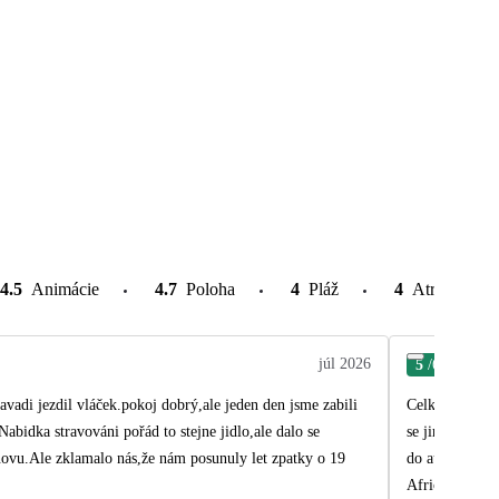
4.5
Animácie
4.7
Poloha
4
Pláž
4
Atrakcie v o
júl 2026
5
/6
Lud
vadi jezdil vláček.pokoj dobrý,ale jeden den jsme zabili
Celkem převlád
abidka stravováni pořád to stejne jidlo,ale dalo se
se jim to nepo
znovu.Ale zklamalo nás,že nám posunuly let zpatky o 19
do autobusu o 
Africe, kde fu