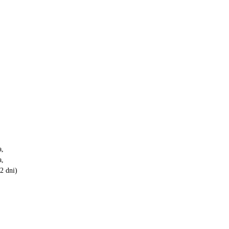
a,
a,
2 dni)