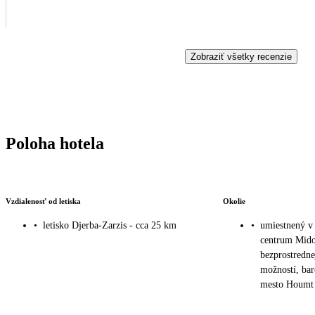
Zobraziť všetky recenzie
Poloha hotela
Vzdialenosť od letiska
Okolie
•
letisko Djerba-Zarzis - cca 25 km
•
umiestnený v r
centrum Mido
bezprostredne
možností, bar
mesto Houmt 