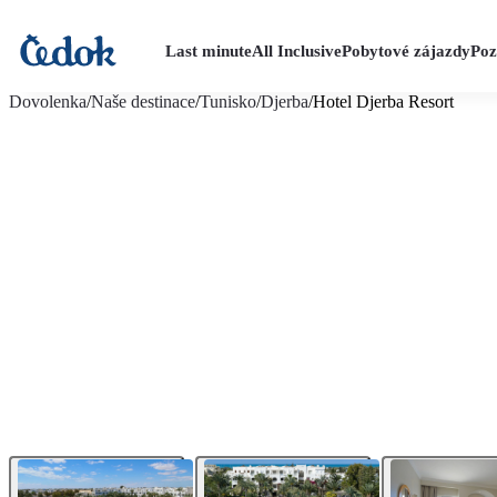
Last minute
All Inclusive
Pobytové zájazdy
Poz
viac fotografií (12)
Dovolenka
/
Naše destinace
/
Tunisko
/
Djerba
/
Hotel Djerba Resort