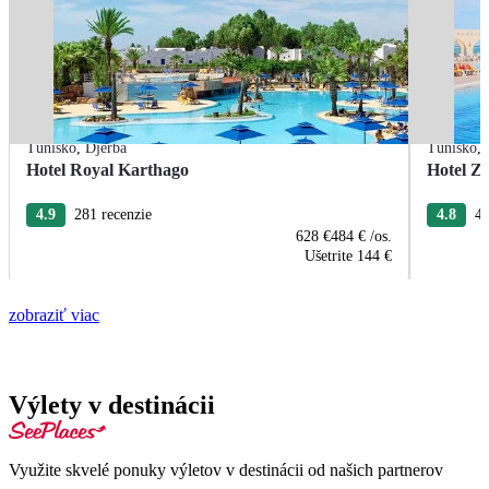
Tunisko
,
Djerba
Tunisko
,
Hotel Royal Karthago
Hotel Zi
4.9
281 recenzie
4.8
47
628 €
484 €
/os.
Ušetrite
144 €
zobraziť viac
Výlety v destinácii
Využite skvelé ponuky výletov v destinácii od našich partnerov