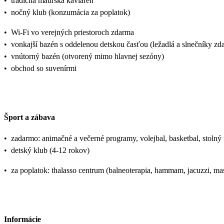
•
tradičná maurská kaviareň
•
nočný klub (konzumácia za poplatok)
•
Wi-Fi vo verejných priestoroch zdarma
•
vonkajší bazén s oddelenou detskou časťou (ležadlá a slnečníky zd
•
vnútorný bazén (otvorený mimo hlavnej sezóny)
•
obchod so suvenírmi
Šport a zábava
•
zadarmo: animačné a večerné programy, volejbal, basketbal, stolný te
•
detský klub (4-12 rokov)
•
za poplatok: thalasso centrum (balneoterapia, hammam, jacuzzi, masá
Informácie