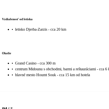
Vzdialenosť od letiska
•
letisko Djerba-Zarzis - cca 20 km
Okolie
•
Grand Casino - cca 300 m
•
centrum Midounu s obchodmi, barmi a reštauráciami - cca 6
•
hlavné mesto Houmt Souk - cca 15 km od hotela