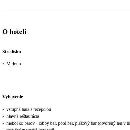
O hoteli
Stredisko
•
Midoun
Vybavenie
•
vstupná hala s recepciou
•
hlavná reštaurácia
•
niekoľko barov - lobby bar, pool bar, plážový bar (otvorený len v h