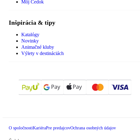
Môj Čedok
Inšpirácia & tipy
Katalógy
Novinky
Animačné kluby
Výlety v destináciách
O spoločnosti
Kariéra
Pre predajcov
Ochrana osobných údajov