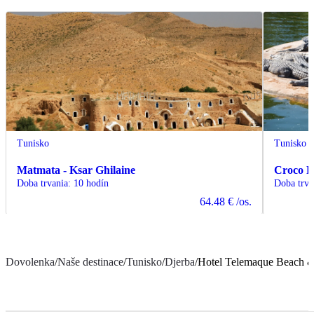
Tunisko
Tunisko
Matmata - Ksar Ghilaine
Croco 
Doba trvania
:
10 hodín
Doba trva
64.48 €
/os.
Dovolenka
/
Naše destinace
/
Tunisko
/
Djerba
/
Hotel Telemaque Beach 