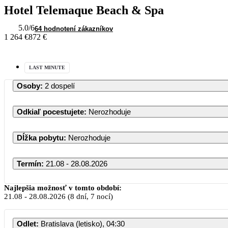
Hotel Telemaque Beach & Spa
5.0
/6
64 hodnotení zákazníkov
1 264 €
872 €
LAST MINUTE
Osoby
:
2 dospelí
Odkiaľ pocestujete
:
Nerozhoduje
Dĺžka pobytu
:
Nerozhoduje
Termín
:
21.08 - 28.08.2026
Najlepšia možnosť v tomto období:
21.08
-
28.08.2026
(8 dní, 7 nocí)
Odlet
:
Bratislava (letisko), 04:30