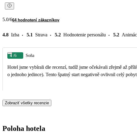
5.0
/6
64 hodnotení zákazníkov
4.8
Izba
5.1
Strava
5.2
Hodnotenie personálu
5.2
Animác
4
/6
Soňa
Hotel jsme vybírali dle recenzí, tudíž jsme očekávali zřejmě až pří
Zobraziť všetky recenzie
Poloha hotela