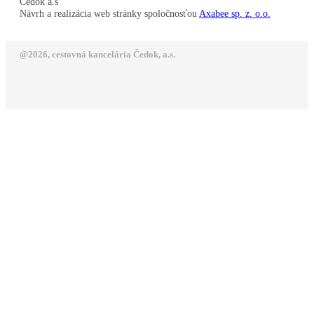
Čedok a.s
Návrh a realizácia web stránky spoločnosťou
Axabee sp. z. o.o.
@2026, cestovná kancelária Čedok, a.s.