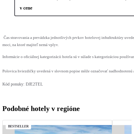
v cene
Čas stravovania a prevádzka jednotlivých prvkov hotelovej infraštruktúry uv
moci, na ktoré majiteľ nemá vplyv.
Informácie o oficiálnej kategorizácii hotela sú v súlade s kategorizáciou používan
Polovica hviezdičky uvedená v slovnom popise môže označovať nadhodnotenú al
Kód ponuky:
DJE2TEL
Podobné hotely v regióne
BESTSELLER