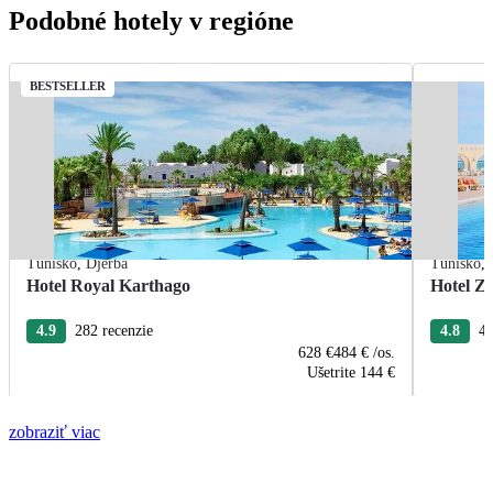
Podobné hotely v regióne
BESTSELLER
Tunisko
,
Djerba
Tunisko
,
Hotel Royal Karthago
Hotel Zi
4.9
282 recenzie
4.8
47
628 €
484 €
/os.
Ušetrite
144 €
zobraziť viac