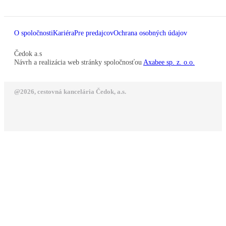
O spoločnosti
Kariéra
Pre predajcov
Ochrana osobných údajov
Čedok a.s
Návrh a realizácia web stránky spoločnosťou
Axabee sp. z. o.o.
@2026, cestovná kancelária Čedok, a.s.