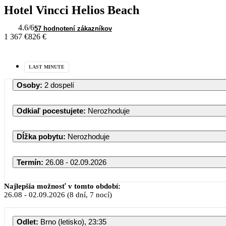
Hotel Vincci Helios Beach
4.6
/6
57 hodnotení zákazníkov
1 367 €
826 €
LAST MINUTE
Osoby
:
2 dospelí
Odkiaľ pocestujete
:
Nerozhoduje
Dĺžka pobytu
:
Nerozhoduje
Termín
:
26.08 - 02.09.2026
Najlepšia možnosť v tomto období:
26.08
-
02.09.2026
(8 dní, 7 nocí)
Odlet
:
Brno (letisko), 23:35