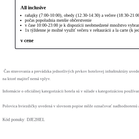
All inclusive
raňajky (7:00-10:00), obedy (12:30-14:30) a večere (18:30-21:0
počas popoludnia menšie občerstvenie
v čase 10:00-23:00 je k dispozícii neobmedzené množstvo vybra
1x týždenne je možné využiť večeru v reštaurácii a la carte (k j
v cene
Čas stravovania a prevádzka jednotlivých prvkov hotelovej infraštruktúry uv
na ktoré majiteľ nemá vplyv.
Informácie o oficiálnej kategorizácii hotela sú v súlade s kategorizáciou používan
Polovica hviezdičky uvedená v slovnom popise môže označovať nadhodnotenú al
Kód ponuky:
DJE2HEL