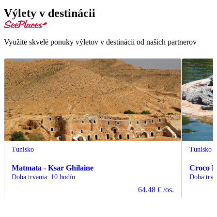
Výlety v destinácii
Využite skvelé ponuky výletov v destinácii od našich partnerov
Tunisko
Tunisko
Matmata - Ksar Ghilaine
Croco 
Doba trvania
:
10 hodín
Doba trva
64.48 €
/os.