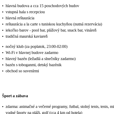
•
hlavná budova a cca 15 poschodových budov
•
vstupná hala s recepciou
•
hlavná reštaurácia
•
reštaurácia a la carte s tuniskou kuchyňou (nutná rezervácia)
•
iekoľko barov - pool bar, plážový bar, snack bar, vináreň
•
tradičná maurská kaviareň
•
nočný klub (za poplatok, 23:00-02:00)
•
Wi-Fi v hlavnej budove zadarmo
•
hlavný bazén (ležadlá a slnečníky zadarmo)
•
bazén s toboganmi, detský bazénik
•
obchod so suvenírmi
Šport a zábava
•
zdarma: animačné a večerné programy, futbal, stolný tenis, tenis, m
vodné športy na pláži, golf (cca 4 km od hotela)