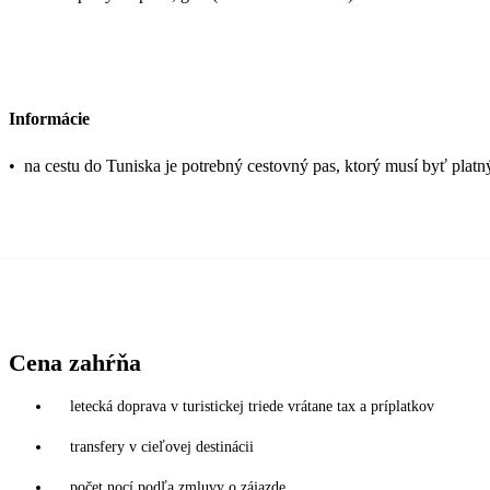
Informácie
•
na cestu do Tuniska je potrebný cestovný pas, ktorý musí byť platn
Cena zahŕňa
letecká doprava v turistickej triede vrátane tax a príplatkov
transfery v cieľovej destinácii
počet nocí podľa zmluvy o zájazde