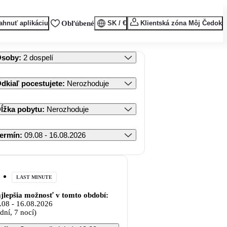
ahnuť aplikáciu
Obľúbené
SK / €
Klientská zóna Môj Čedok
Osoby
:
2 dospelí
dkiaľ pocestujete
:
Nerozhoduje
ĺžka pobytu
:
Nerozhoduje
ermín
:
09.08 - 16.08.2026
LAST MINUTE
jlepšia možnosť v tomto období:
.08
-
16.08.2026
 dní, 7 nocí)