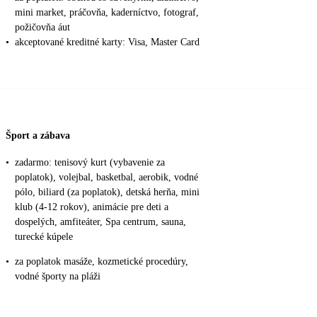
mini market, práčovňa, kaderníctvo, fotograf,
požičovňa áut
•
akceptované kreditné karty: Visa, Master Card
Šport a zábava
•
zadarmo: tenisový kurt (vybavenie za
poplatok), volejbal, basketbal, aerobik, vodné
pólo, biliard (za poplatok), detská herňa, mini
klub (4-12 rokov), animácie pre deti a
dospelých, amfiteáter, Spa centrum, sauna,
turecké kúpele
•
za poplatok masáže, kozmetické procedúry,
vodné športy na pláži