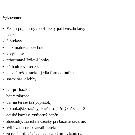
Vybavenie
•
Veľmi populárny a obľúbený päťhviezdičkový
hotel
•
3 budovy
•
maximálne 5 poschodí
•
7 výťahov
•
priestranné štýlové lobby
•
24 hodinová recepcia
•
hlavná reštaurácia - jedlá formou bufetu
•
snack bar v lobby
•
bar pri bazéne
•
bar v záhrade
•
bar na terase (za poplatok)
•
2 vonkajšie bazény, bazén so 4 šmýkačkami, 2
detské bazény, vnútorný bazén
•
slnečníky, ležadlá a osušky pri bazéne zadarmo
•
WiFi zadarmo v areáli hotela
•
za poplatok: obchod so suvenýrmi, zlatníctvo,