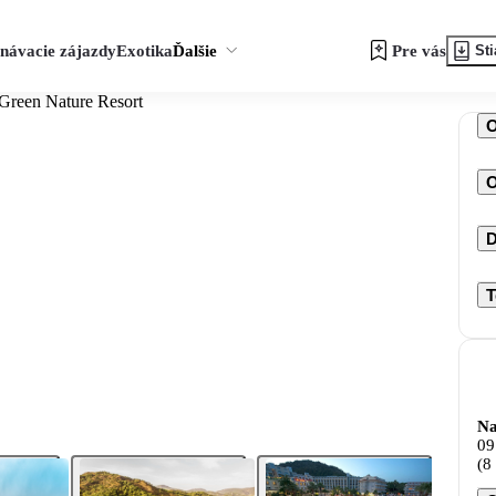
návacie zájazdy
Exotika
Ďalšie
Pre vás
Sti
Green Nature Resort
O
D
T
Na
09
(8