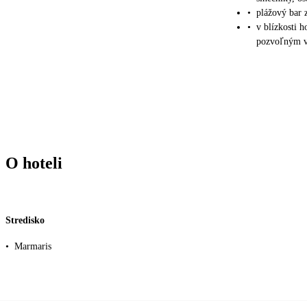
•
plážový bar 
•
v blízkosti 
pozvoľným vs
O hoteli
Stredisko
•
Marmaris