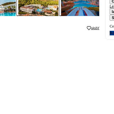
O
Le
I
S
Ce
uložiť
Re