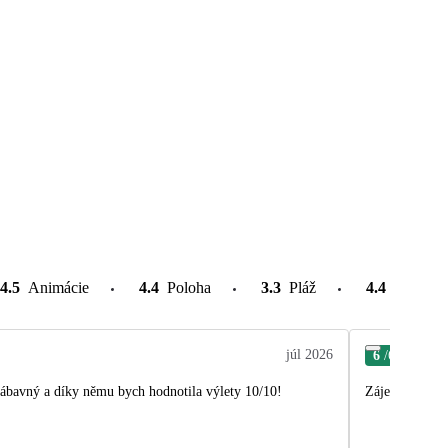
4.5
Animácie
4.4
Poloha
3.3
Pláž
4.4
Atrakcie
júl 2026
6
/6
Vla
 zábavný a díky němu bych hodnotila výlety 10/10!
Zájezd byl sup