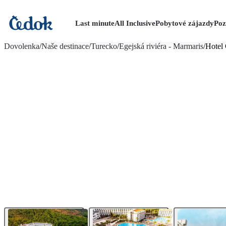
Last minute
All Inclusive
Pobytové zájazdy
Poz
viac fotografií (18)
Dovolenka
/
Naše destinace
/
Turecko
/
Egejská riviéra - Marmaris
/
Hotel 