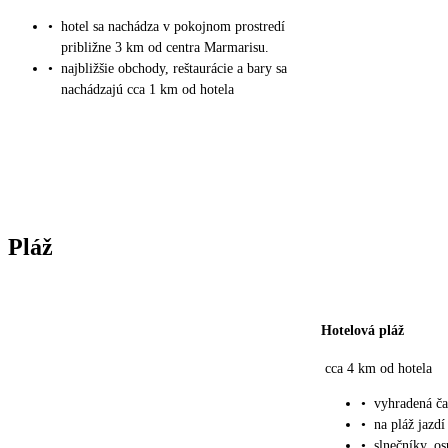
•
hotel sa nachádza v pokojnom prostredí
približne 3 km od centra Marmarisu.
•
najbližšie obchody, reštaurácie a bary sa
nachádzajú cca 1 km od hotela
Pláž
Hotelová pláž
cca 4 km od hotela
•
vyhradená ča
•
na pláž jazdí
•
slnečníky, o