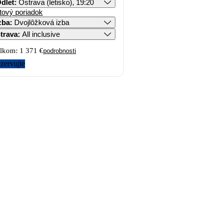
dlet
:
Ostrava (letisko), 19:20
tový poriadok
zba
:
Dvojlôžková izba
trava
:
All inclusive
lkom:
1 371 €
podrobnosti
zervujte