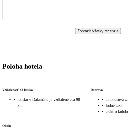
Zobraziť všetky recenzie
Poloha hotela
Vzdialenosť od letiska
Doprava
•
letisko v Dalamáne je vzdialené cca 90
•
autobusová za
km
•
lodné taxi
•
elektro kolob
Okolie