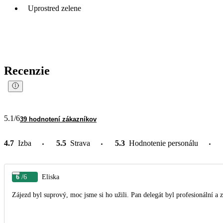
Uprostred zelene
Recenzie
5.1
/6
39 hodnotení zákazníkov
4.7
Izba
5.5
Strava
5.3
Hodnotenie personálu
6
/6
Eliska
Zájezd byl suprový, moc jsme si ho užili. Pan delegát byl profesionální a