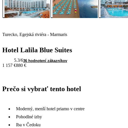
Turecko, Egejská riviéra - Marmaris
Hotel Lalila Blue Suites
5.3
/6
36 hodnotení zákazníkov
1 157 €
880 €
Prečo si vybrať tento hotel
Moderný, menší hotel priamo v centre
Pohodlné izby
Iba v Čedoku