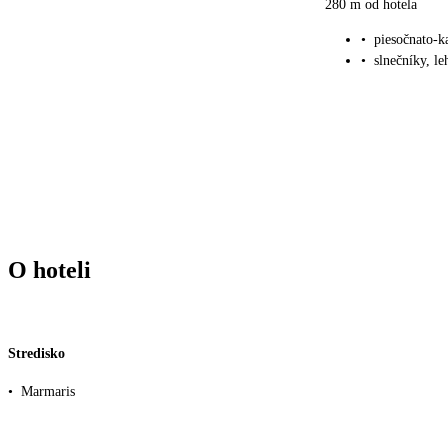
280 m od hotela
•
piesočnato-
•
slnečníky, l
O hoteli
Stredisko
•
Marmaris