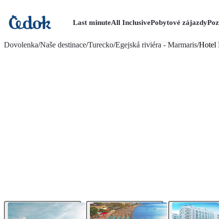
Last minute
All Inclusive
Pobytové zájazdy
Poz
viac fotografií (18)
Dovolenka
/
Naše destinace
/
Turecko
/
Egejská riviéra - Marmaris
/
Hotel 