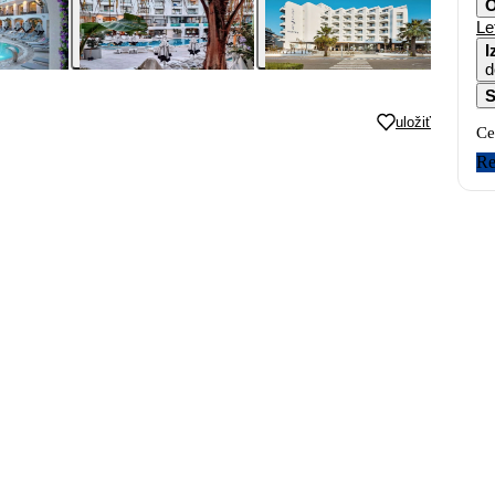
O
Le
I
d
S
uložiť
Ce
Re