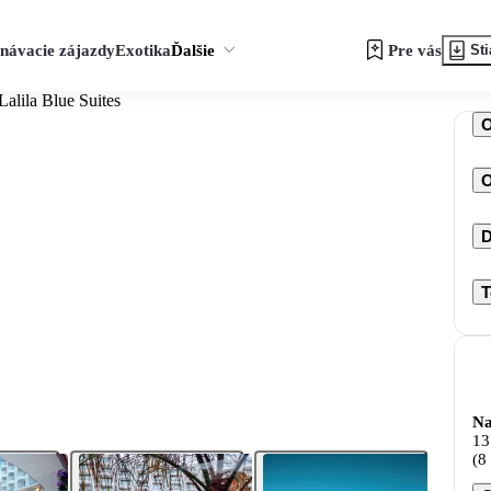
návacie zájazdy
Exotika
Ďalšie
Pre vás
Sti
Lalila Blue Suites
O
D
T
Na
13
(8