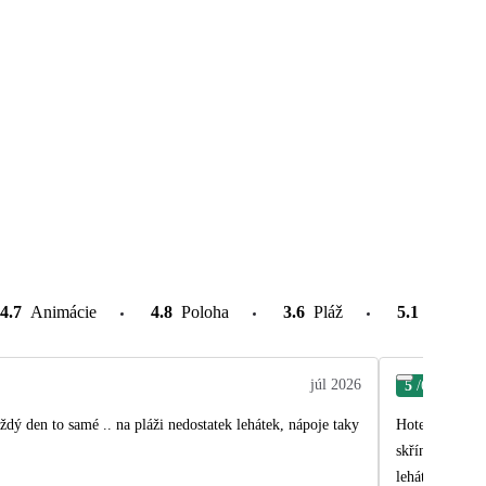
4.7
Animácie
4.8
Poloha
3.6
Pláž
5.1
Atrakcie
júl 2026
5
/6
Iva
dý den to samé .. na pláži nedostatek lehátek, nápoje taky
Hotel krásný, výborné jídlo, kvalitní úklid, denně voda doplněna v lednici. Při příjezdu bagety v lednici a džusíky. Teplé deky ve
skříni. Trezor za 28e, wifi na týden za 25e pro všechny. Nedostatek lehátek na pláži. Pláž je fakt katastrofa, žádný servis, sprchy,
lehátko musíte zabrat do 7 hod jinak nemáte šanci. Foto plá