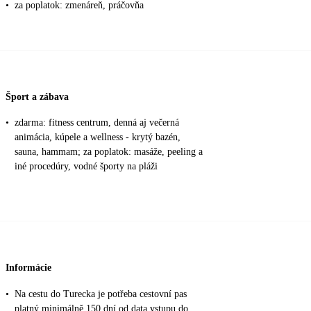
•
za poplatok: zmenáreň, práčovňa
Šport a zábava
•
zdarma: fitness centrum, denná aj večerná
animácia, kúpele a wellness - krytý bazén,
sauna, hammam; za poplatok: masáže, peeling a
iné procedúry, vodné športy na pláži
Informácie
•
Na cestu do Turecka je potřeba cestovní pas
platný minimálně 150 dní od data vstupu do