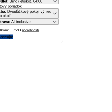
dlet
:
Brno (letisko), 04:00
tový poriadok
zba
:
Dvoulůžkový pokoj, výhled
o okolí
trava
:
All inclusive
lkom:
1 759 €
podrobnosti
zervujte