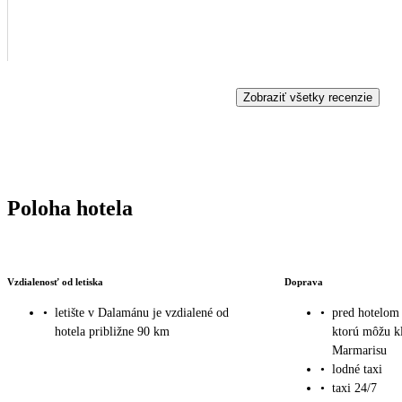
Zobraziť všetky recenzie
Poloha hotela
Vzdialenosť od letiska
Doprava
•
letište v Dalamánu je vzdialené od
•
pred hotelom 
hotela približne 90 km
ktorú môžu kl
Marmarisu
•
lodné taxi
•
taxi 24/7