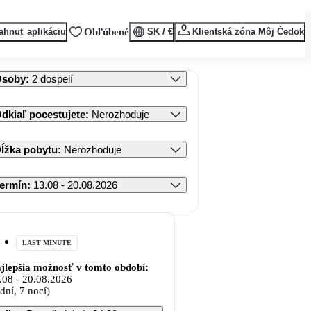
ahnuť aplikáciu
Obľúbené
SK / €
Klientská zóna Môj Čedok
Osoby
:
2 dospelí
dkiaľ pocestujete
:
Nerozhoduje
ĺžka pobytu
:
Nerozhoduje
ermín
:
13.08 - 20.08.2026
LAST MINUTE
jlepšia možnosť v tomto období:
.08
-
20.08.2026
 dní, 7 nocí)