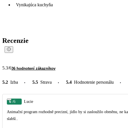
Vynikajúca kuchyňa
Recenzie
5.3
/6
36 hodnotení zákazníkov
5.2
Izba
5.5
Strava
5.4
Hodnotenie personálu
6
/6
Lucie
Animační program rozhodně precizní, jídlo by si zasloužilo obměnu, ne kaž
slabší..