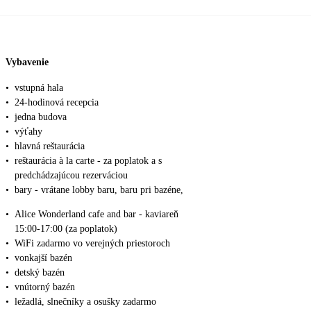
Vybavenie
•
vstupná hala
•
24-hodinová recepcia
•
jedna budova
•
výťahy
•
hlavná reštaurácia
•
reštaurácia à la carte - za poplatok a s
predchádzajúcou rezerváciou
•
bary - vrátane lobby baru, baru pri bazéne,
•
Alice Wonderland cafe and bar - kaviareň
15:00-17:00 (za poplatok)
•
WiFi zadarmo vo verejných priestoroch
•
vonkajší bazén
•
detský bazén
•
vnútorný bazén
•
ležadlá, slnečníky a osušky zadarmo