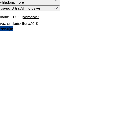
ýhľadom/more
trava
:
Ultra All Inclusive
lkom:
1 002 €
podrobnosti
raz zaplatíte iba
402 €
zervujte