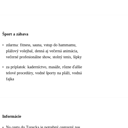
Šport a zábava
•
zdarma: fitness, sauna, vstup do hammamu,
plážový volejbal, denná aj večerná animácia,
večerné profesionálne show, stolný tenis, šípky
•
za príplatok: kaderníctvo, masáže, rôzne ďalšie
telové procedúry, vodné športy na pláži, vodná
fajka
Informácie
•
Na cestu do Turecka je potrebný cestovný pas