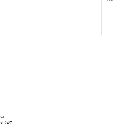
ava
axi 24/7