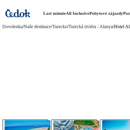
Last minute
All Inclusive
Pobytové zájazdy
Poz
viac fotografií (33)
Dovolenka
/
Naše destinace
/
Turecko
/
Turecká riviéra - Alanya
/
Hotel Al