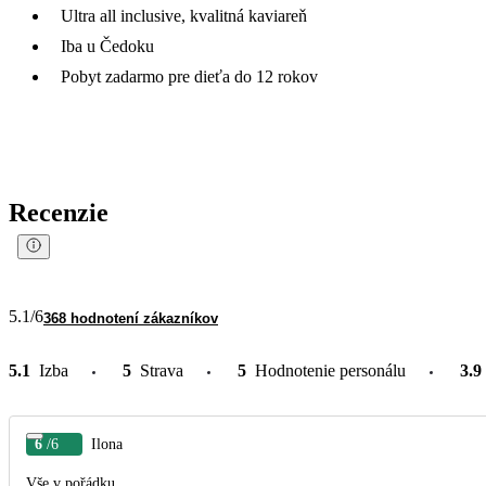
Ultra all inclusive, kvalitná kaviareň
Iba u Čedoku
Pobyt zadarmo pre dieťa do 12 rokov
Recenzie
5.1
/6
368 hodnotení zákazníkov
5.1
Izba
5
Strava
5
Hodnotenie personálu
3.9
6
/6
Ilona
Vše v pořádku