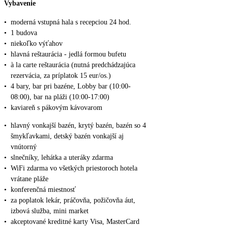
Vybavenie
•
moderná vstupná hala s recepciou 24 hod.
•
1 budova
•
niekoľko výťahov
•
hlavná reštaurácia - jedlá formou bufetu
•
à la carte reštaurácia (nutná predchádzajúca
rezervácia, za príplatok 15 eur/os.)
•
4 bary, bar pri bazéne, Lobby bar (10:00-
08:00), bar na pláži (10:00-17:00)
•
kaviareň s pákovým kávovarom
•
hlavný vonkajší bazén, krytý bazén, bazén so 4
šmykľavkami, detský bazén vonkajší aj
vnútorný
•
slnečníky, lehátka a uteráky zdarma
•
WiFi zdarma vo všetkých priestoroch hotela
vrátane pláže
•
konferenčná miestnosť
•
za poplatok lekár, práčovňa, požičovňa áut,
izbová služba, mini market
•
akceptované kreditné karty Visa, MasterCard