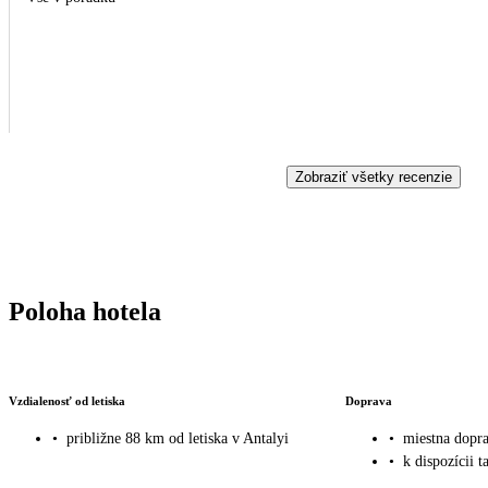
Zobraziť všetky recenzie
Poloha hotela
Vzdialenosť od letiska
Doprava
•
približne 88 km od letiska v Antalyi
•
miestna dopr
•
k dispozícii t