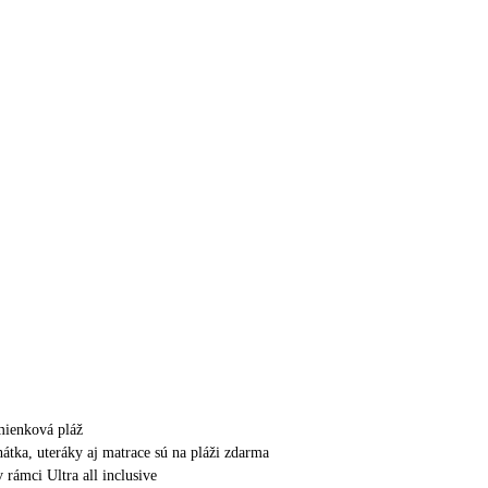
mienková pláž
hátka, uteráky aj matrace sú na pláži zdarma
v rámci Ultra all inclusive