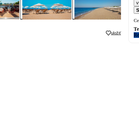
v
S
Ce
Te
uložiť
Re