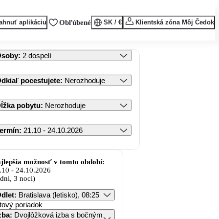
ahnuť aplikáciu
Obľúbené
SK / €
Klientská zóna Môj Čedok
Osoby
:
2 dospelí
dkiaľ pocestujete
:
Nerozhoduje
ĺžka pobytu
:
Nerozhoduje
ermín
:
21.10 - 24.10.2026
jlepšia možnosť v tomto období:
.10
-
24.10.2026
 dni, 3 noci)
dlet
:
Bratislava (letisko), 08:25
tový poriadok
zba
:
Dvojlôžková izba s bočným