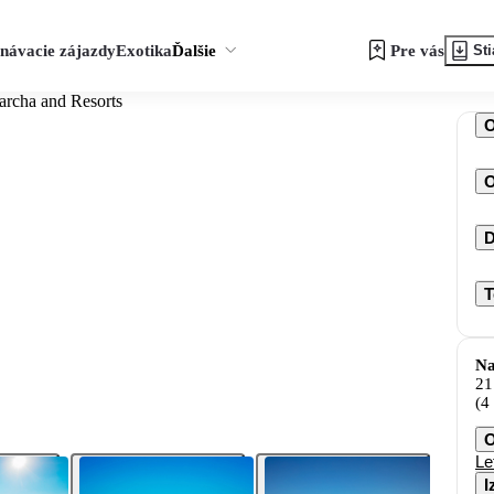
návacie zájazdy
Exotika
Ďalšie
Pre vás
Sti
archa and Resorts
O
D
T
Na
21
(4
O
Le
I