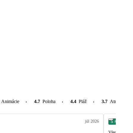
Animácie
4.7
Poloha
4.4
Pláž
3.7
Atrakcie v o
júl 2026
5
/6
Mar
Všechno bylo v