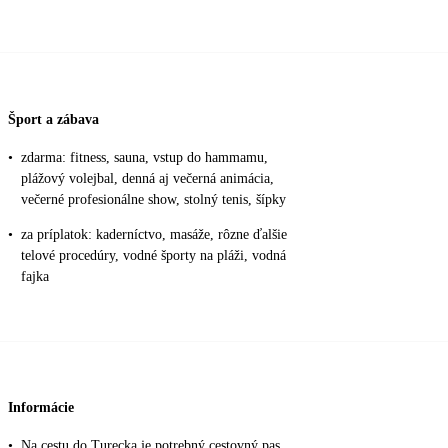
Šport a zábava
•
zdarma: fitness, sauna, vstup do hammamu,
plážový volejbal, denná aj večerná animácia,
večerné profesionálne show, stolný tenis, šípky
•
za príplatok: kaderníctvo, masáže, rôzne ďalšie
telové procedúry, vodné športy na pláži, vodná
fajka
Informácie
•
Na cestu do Turecka je potrebný cestovný pas