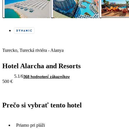
Turecko, Turecká riviéra - Alanya
Hotel Alarcha and Resorts
5.1
/6
368 hodnotení zákazníkov
500 €
Prečo si vybrať tento hotel
Priamo pri pláži