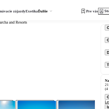
návacie zájazdy
Exotika
Ďalšie
Pre vás
Sti
archa and Resorts
O
D
T
Na
21
(4
O
Le
I