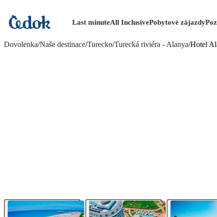
Last minute
All Inclusive
Pobytové zájazdy
Poz
viac fotografií (33)
Dovolenka
/
Naše destinace
/
Turecko
/
Turecká riviéra - Alanya
/
Hotel Al