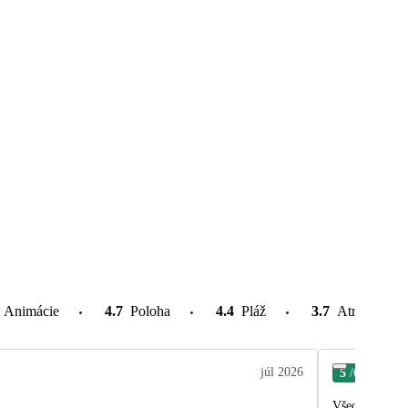
Animácie
4.7
Poloha
4.4
Pláž
3.7
Atrakcie v o
júl 2026
5
/6
Mar
Všechno bylo v