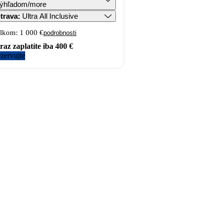
ýhľadom/more
trava
:
Ultra All Inclusive
lkom:
1 000 €
podrobnosti
raz zaplatíte iba
400 €
zervujte