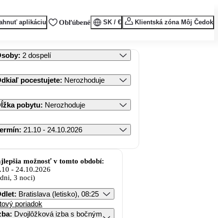
ahnuť aplikáciu
Obľúbené
SK / €
Klientská zóna Môj Čedok
Osoby
:
2 dospelí
dkiaľ pocestujete
:
Nerozhoduje
ĺžka pobytu
:
Nerozhoduje
ermín
:
21.10 - 24.10.2026
jlepšia možnosť v tomto období:
.10
-
24.10.2026
 dni, 3 noci)
dlet
:
Bratislava (letisko), 08:25
tový poriadok
zba
:
Dvojlôžková izba s bočným