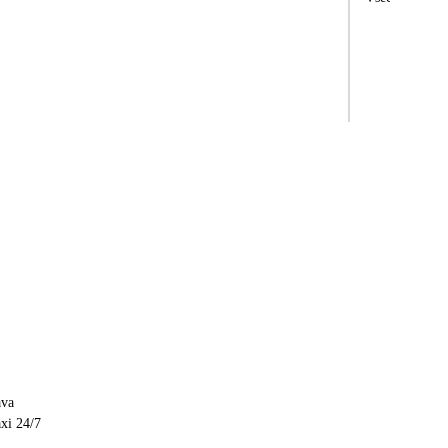
ava
axi 24/7