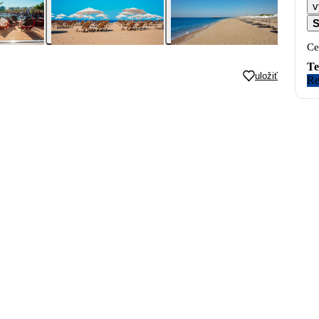
v
S
Ce
Te
uložiť
Re