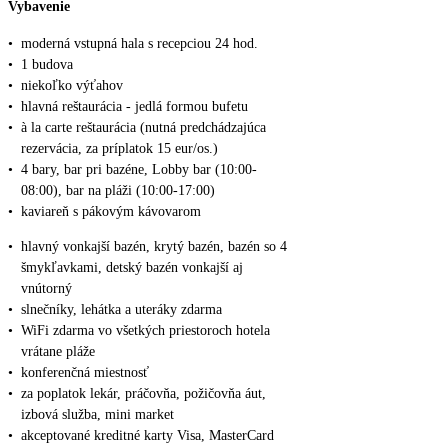
Vybavenie
•
moderná vstupná hala s recepciou 24 hod.
•
1 budova
•
niekoľko výťahov
•
hlavná reštaurácia - jedlá formou bufetu
•
à la carte reštaurácia (nutná predchádzajúca
rezervácia, za príplatok 15 eur/os.)
•
4 bary, bar pri bazéne, Lobby bar (10:00-
08:00), bar na pláži (10:00-17:00)
•
kaviareň s pákovým kávovarom
•
hlavný vonkajší bazén, krytý bazén, bazén so 4
šmykľavkami, detský bazén vonkajší aj
vnútorný
•
slnečníky, lehátka a uteráky zdarma
•
WiFi zdarma vo všetkých priestoroch hotela
vrátane pláže
•
konferenčná miestnosť
•
za poplatok lekár, práčovňa, požičovňa áut,
izbová služba, mini market
•
akceptované kreditné karty Visa, MasterCard