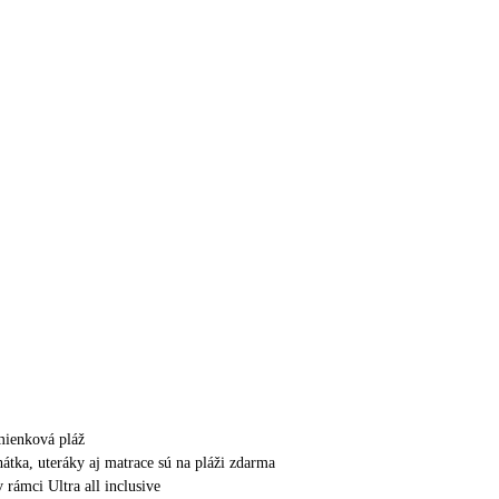
mienková pláž
hátka, uteráky aj matrace sú na pláži zdarma
v rámci Ultra all inclusive