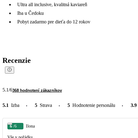
Ultra all inclusive, kvalitná kaviareň
Iba u Čedoku
Pobyt zadarmo pre dieťa do 12 rokov
Recenzie
5.1
/6
368 hodnotení zákazníkov
5.1
Izba
5
Strava
5
Hodnotenie personálu
3.9
6
/6
Ilona
Vše v pořádku