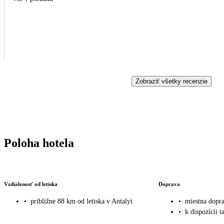
Zobraziť všetky recenzie
Poloha hotela
Vzdialenosť od letiska
Doprava
•
približne 88 km od letiska v Antalyi
•
miestna dopr
•
k dispozícii t